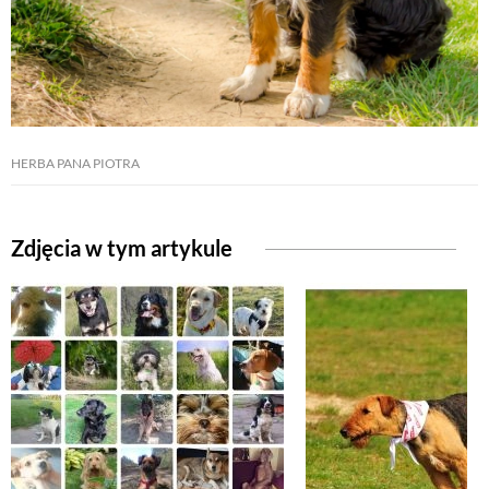
NATURALNIE
URODA
HERBA PANA PIOTRA
NATURALNA APTECZKA
Zdjęcia w tym artykule
DLA DOMU
EKO ŻYCIE
PRZYRODA
ZWIERZĘTA DOMOWE