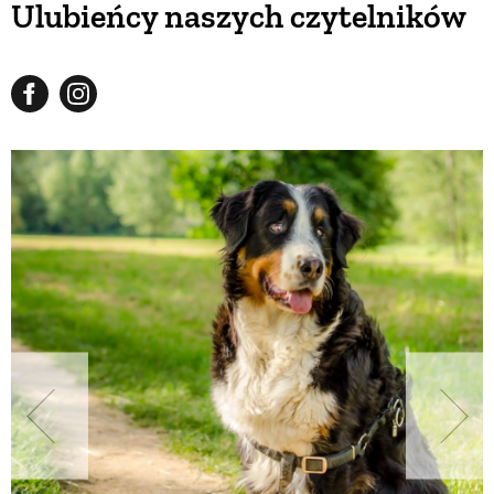
Ulubieńcy naszych czytelników
BUDUJEMY DOM
OGRÓD
WARZYWA I OWOCE
ROŚLINY OGRODOWE
PORADY
ZIELEŃ W DOMU
PROJEKTOWANIE OGRODU