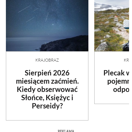
PRZEPISY
ŚNIADANIA
PRZYSTAWKI
KRA
KRAJOBRAZ
ZUPY
Plecak w
Sierpień 2026
pojemno
miesiącem zaćmień.
DANIA GŁÓWNE
odpow
Kiedy obserwować
Słońce, Księżyc i
CIASTA I DESERY
Perseidy?
DODATKI
REKLAMA