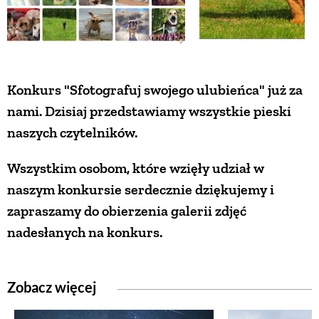
ZWIERZĘTA W NATURZE
GRZYBY
Konkurs "Sfotografuj swojego ulubieńca" już za
nami. Dzisiaj przedstawiamy wszystkie pieski
KRAJOBRAZ
naszych czytelników.
Wszystkim osobom, które wzięły udział w
RĘKODZIEŁO
naszym konkursie serdecznie dziękujemy i
zapraszamy do obierzenia galerii zdjęć
RZEMIOSŁO
nadesłanych na konkurs.
ZWYCZAJE
Zobacz więcej
ZRÓB TO SAM