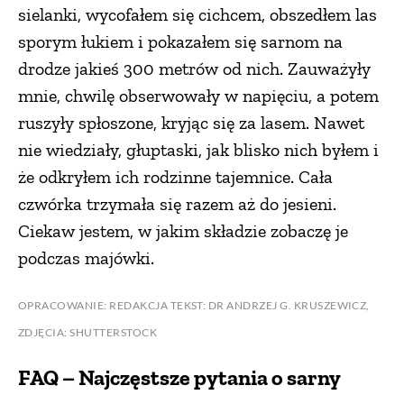
sielanki, wycofałem się cichcem, obszedłem las
sporym łukiem i pokazałem się sarnom na
drodze jakieś 300 metrów od nich. Zauważyły
mnie, chwilę obserwowały w napięciu, a potem
ruszyły spłoszone, kryjąc się za lasem. Nawet
nie wiedziały, głuptaski, jak blisko nich byłem i
że odkryłem ich rodzinne tajemnice. Cała
czwórka trzymała się razem aż do jesieni.
Ciekaw jestem, w jakim składzie zobaczę je
podczas majówki.
OPRACOWANIE: REDAKCJA TEKST: DR ANDRZEJ G. KRUSZEWICZ,
ZDJĘCIA: SHUTTERSTOCK
FAQ – Najczęstsze pytania o sarny