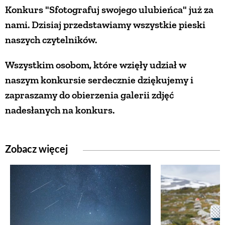
Konkurs "Sfotografuj swojego ulubieńca" już za
ZWIERZĘTA W NATURZE
nami. Dzisiaj przedstawiamy wszystkie pieski
naszych czytelników.
GRZYBY
Wszystkim osobom, które wzięły udział w
naszym konkursie serdecznie dziękujemy i
KRAJOBRAZ
zapraszamy do obierzenia galerii zdjęć
nadesłanych na konkurs.
RĘKODZIEŁO
Zobacz więcej
RZEMIOSŁO
ZWYCZAJE
ZRÓB TO SAM