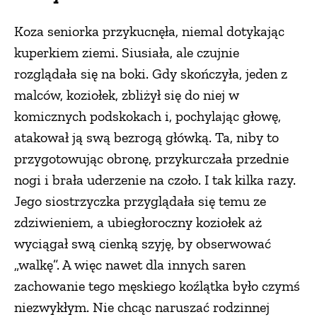
Koza seniorka przykucnęła, niemal dotykając
kuperkiem ziemi. Siusiała, ale czujnie
rozglądała się na boki. Gdy skończyła, jeden z
malców, koziołek, zbliżył się do niej w
komicznych podskokach i, pochylając głowę,
atakował ją swą bezrogą główką. Ta, niby to
przygotowując obronę, przykurczała przednie
nogi i brała uderzenie na czoło. I tak kilka razy.
Jego siostrzyczka przyglądała się temu ze
zdziwieniem, a ubiegłoroczny koziołek aż
wyciągał swą cienką szyję, by obserwować
„walkę”. A więc nawet dla innych saren
zachowanie tego męskiego koźlątka było czymś
niezwykłym. Nie chcąc naruszać rodzinnej