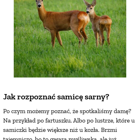
Jak rozpoznać samicę sarny?
Po czym możemy poznać, że spotkaliśmy damę?
Na przykład po fartuszku. Albo po lustrze, które u
samiczki będzie większe niż u kozła. Brzmi
tajemniczo, bo to gwara myśliwska, ale już