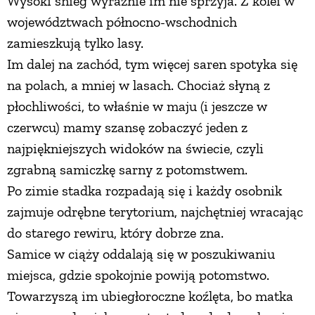
Wysoki śnieg wyraźnie im nie sprzyja. Z kolei w
województwach północno-wschodnich
zamieszkują tylko lasy.
Im dalej na zachód, tym więcej saren spotyka się
na polach, a mniej w lasach. Chociaż słyną z
płochliwości, to właśnie w maju (i jeszcze w
czerwcu) mamy szansę zobaczyć jeden z
najpiękniejszych widoków na świecie, czyli
zgrabną samiczkę sarny z potomstwem.
Po zimie stadka rozpadają się i każdy osobnik
zajmuje odrębne terytorium, najchętniej wracając
do starego rewiru, który dobrze zna.
Samice w ciąży oddalają się w poszukiwaniu
miejsca, gdzie spokojnie powiją potomstwo.
Towarzyszą im ubiegłoroczne koźlęta, bo matka