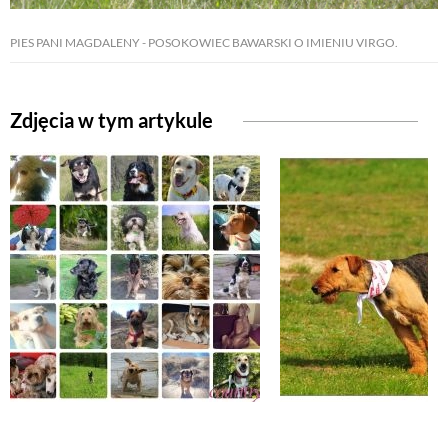
PIES PANI MAGDALENY - POSOKOWIEC BAWARSKI O IMIENIU VIRGO.
NATURALNIE
URODA
Zdjęcia w tym artykule
NATURALNA APTECZKA
DLA DOMU
EKO ŻYCIE
PRZYRODA
ZWIERZĘTA DOMOWE