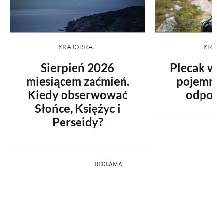
PRZEPISY
KRA
KRAJOBRAZ
ŚNIADANIA
Plecak w
Sierpień 2026
pojemno
miesiącem zaćmień.
PRZYSTAWKI
odpow
Kiedy obserwować
Słońce, Księżyc i
ZUPY
Perseidy?
DANIA GŁÓWNE
REKLAMA
CIASTA I DESERY
DODATKI