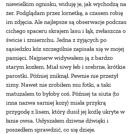
niewielkim ognisku, widuję je, jak wychodzą na
żer. Podglądam przez lornetkę, a czasem robię
im zdjęcia. Ale najlepsze są obserwacje podczas
cichego spaceru skrajem lasu i łąk, zwłaszcza o
świcie i zmierzchu. Jedna z żyjących po
sąsiedzku kóz szczególnie zapisała się w mojej
pamięci. Najpierw widywałem ją z bardzo
starym kozłem. Miał siwy łeb i srebrne, krótkie
parostki. Później zniknął. Pewnie nie przeżył
zimy. Nawet nie zrobiłem mu fotki, a taki
matuzalem to byłoby coś. Później ta siuta (to
inna nazwa sarniej kozy) miała przykrą
przygodę z lisem, który dusił jej koźlę ukryte w
łanie owsa. Usłyszałem dziwne dźwięki i
poszedłem sprawdzić, co się dzieje.