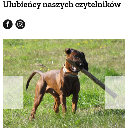
Ulubieńcy naszych czytelników
BUDUJEMY DOM
OGRÓD
WARZYWA I OWOCE
ROŚLINY OGRODOWE
PORADY
ZIELEŃ W DOMU
PROJEKTOWANIE OGRODU