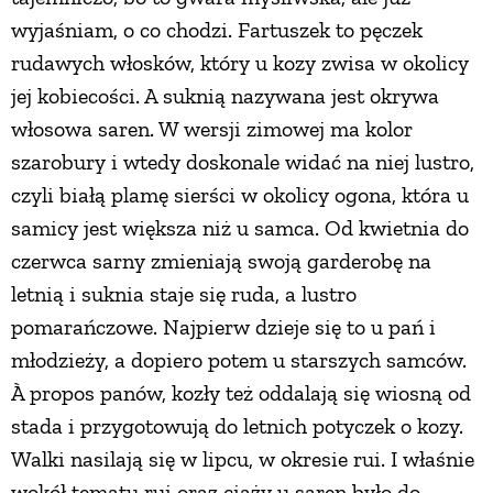
wyjaśniam, o co chodzi. Fartuszek to pęczek
rudawych włosków, który u kozy zwisa w okolicy
jej kobiecości. A suknią nazywana jest okrywa
włosowa saren. W wersji zimowej ma kolor
szarobury i wtedy doskonale widać na niej lustro,
czyli białą plamę sierści w okolicy ogona, która u
samicy jest większa niż u samca. Od kwietnia do
czerwca sarny zmieniają swoją garderobę na
letnią i suknia staje się ruda, a lustro
pomarańczowe. Najpierw dzieje się to u pań i
młodzieży, a dopiero potem u starszych samców.
À propos panów, kozły też oddalają się wiosną od
stada i przygotowują do letnich potyczek o kozy.
Walki nasilają się w lipcu, w okresie rui. I właśnie
wokół tematu rui oraz ciąży u saren było do