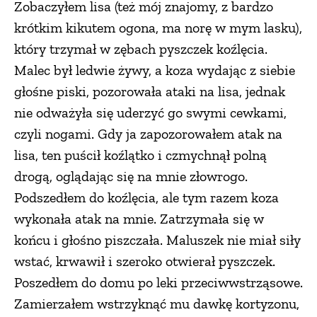
Zobaczyłem lisa (też mój znajomy, z bardzo
krótkim kikutem ogona, ma norę w mym lasku),
który trzymał w zębach pyszczek koźlęcia.
Malec był ledwie żywy, a koza wydając z siebie
głośne piski, pozorowała ataki na lisa, jednak
nie odważyła się uderzyć go swymi cewkami,
czyli nogami. Gdy ja zapozorowałem atak na
lisa, ten puścił koźlątko i czmychnął polną
drogą, oglądając się na mnie złowrogo.
Podszedłem do koźlęcia, ale tym razem koza
wykonała atak na mnie. Zatrzymała się w
końcu i głośno piszczała. Maluszek nie miał siły
wstać, krwawił i szeroko otwierał pyszczek.
Poszedłem do domu po leki przeciwwstrząsowe.
Zamierzałem wstrzyknąć mu dawkę kortyzonu,