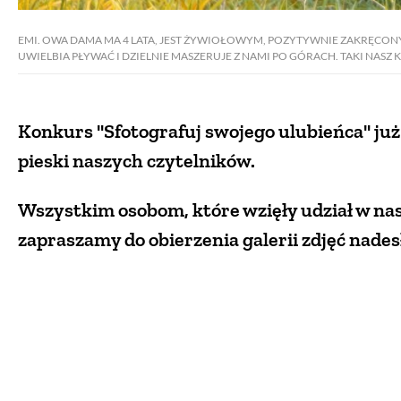
EMI. OWA DAMA MA 4 LATA, JEST ŻYWIOŁOWYM, POZYTYWNIE ZAKRĘCONYM
UWIELBIA PŁYWAĆ I DZIELNIE MASZERUJE Z NAMI PO GÓRACH. TAKI NASZ
Konkurs "Sfotografuj swojego ulubieńca" już
pieski naszych czytelników.
Wszystkim osobom, które wzięły udział w na
zapraszamy do obierzenia galerii zdjęć nade