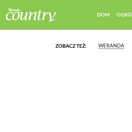
DOM
OGRÓ
WERANDA
ZOBACZ TEŻ:
LUB WYBIERZ JEDNĄ Z K