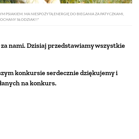
 PSIAKIEM. MA NIESPOŻYTĄ ENERGIĘ DO BIEGANIA ZA PATYCZKAMI,
 KOCHANY SŁODZIAK!!"
 za nami. Dzisiaj przedstawiamy wszystkie
szym konkursie serdecznie dziękujemy i
słanych na konkurs.