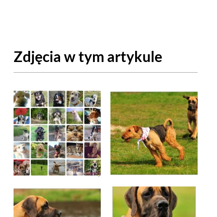
OM
BUDUJEMY DOM
DY
ZIELEŃ W DOMU
Zdjęcia w tym artykule
RALNA APTECZKA
A DOMOWE
EŁO
RZEMIOSŁO
ZYSTAWKI
ZUPY
TWORY
INNE