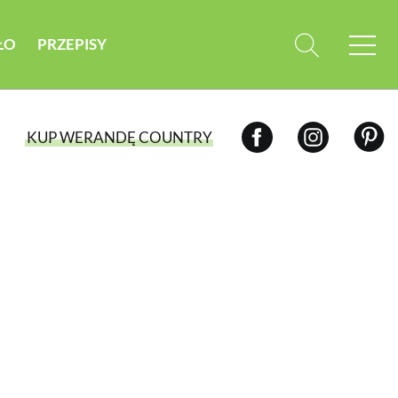
ŁO
PRZEPISY
KUP WERANDĘ COUNTRY
WYBIERZ TYP WYDANIA
WYDANIE DRUKOWANE
aktualny numer z dostawą do domu
E-WYDANIE PDF
przeglądaj bezpośrednio na Twoim
komputerze lub urządzeniu mobilnym