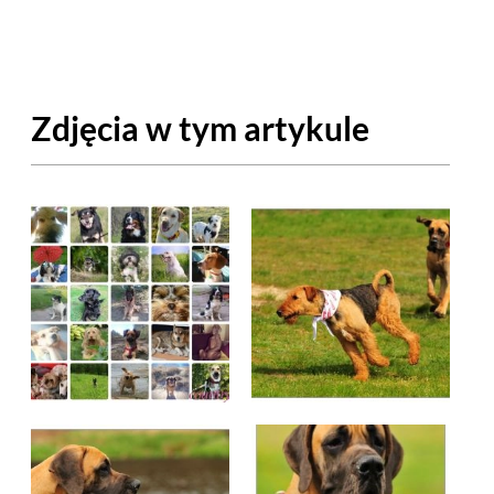
OM
BUDUJEMY DOM
DY
ZIELEŃ W DOMU
Zdjęcia w tym artykule
RALNA APTECZKA
A DOMOWE
EŁO
RZEMIOSŁO
ZYSTAWKI
ZUPY
TWORY
INNE