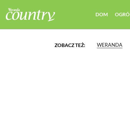
DOM
OGRÓ
WERANDA
ZOBACZ TEŻ:
LUB WYBIERZ JEDNĄ Z K