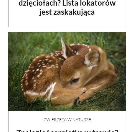
dzięciołach? Lista lokatorów
jest zaskakująca
ZWIERZĘTA W NATURZE