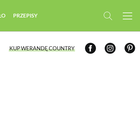
ŁO
PRZEPISY
KUP WERANDĘ COUNTRY
WYBIERZ TYP WYDANIA
WYDANIE DRUKOWANE
aktualny numer z dostawą do domu
E-WYDANIE PDF
przeglądaj bezpośrednio na Twoim
komputerze lub urządzeniu mobilnym