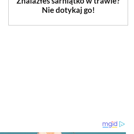
Znalazłeś sarniątko w trawie?
Nie dotykaj go!