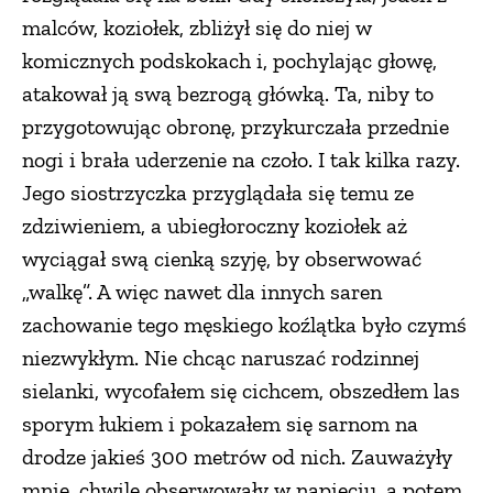
malców, koziołek, zbliżył się do niej w
komicznych podskokach i, pochylając głowę,
atakował ją swą bezrogą główką. Ta, niby to
przygotowując obronę, przykurczała przednie
nogi i brała uderzenie na czoło. I tak kilka razy.
Jego siostrzyczka przyglądała się temu ze
zdziwieniem, a ubiegłoroczny koziołek aż
wyciągał swą cienką szyję, by obserwować
„walkę”. A więc nawet dla innych saren
zachowanie tego męskiego koźlątka było czymś
niezwykłym. Nie chcąc naruszać rodzinnej
sielanki, wycofałem się cichcem, obszedłem las
sporym łukiem i pokazałem się sarnom na
drodze jakieś 300 metrów od nich. Zauważyły
mnie, chwilę obserwowały w napięciu, a potem