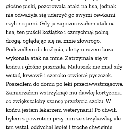
głośne piski, pozorowała ataki na lisa, jednak
nie odważyła się uderzyć go swymi cewkami,
czyli nogami. Gdy ja zapozorowałem atak na
lisa, ten puścił koźlątko i czmychnął polną
drogą, oglądając się na mnie złowrogo.
Podszedłem do koźlęcia, ale tym razem koza
wykonała atak na mnie. Zatrzymała się w
końcu i głośno piszczała. Maluszek nie miał siły
wstać, krwawił i szeroko otwierał pyszczek.
Poszedłem do domu po leki przeciwwstrząsowe.
Zamierzałem wstrzyknąć mu dawkę kortyzonu,
co zwiększałoby szansę przeżycia szoku. W
końcu jestem lekarzem weterynarii! Po chwili
byłem z powrotem przy nim ze strzykawką, ale
ten wstał, oddychał lepiej i trochę chwiejnie