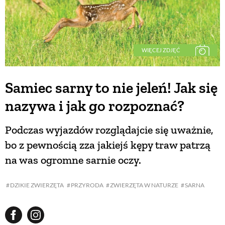
WIĘCEJ ZDJĘĆ
Samiec sarny to nie jeleń! Jak się
nazywa i jak go rozpoznać?
Podczas wyjazdów rozglądajcie się uważnie,
bo z pewnością zza jakiejś kępy traw patrzą
na was ogromne sarnie oczy.
DZIKIE ZWIERZĘTA
PRZYRODA
ZWIERZĘTA W NATURZE
SARNA