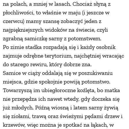
na polach, a mniej w lasach. Chociaż słyną z
płochliwości, to właśnie w maju (i jeszcze w
czerwcu) mamy szansę zobaczyć jeden z
najpiękniejszych widoków na świecie, czyli
zgrabną samiczkę sarny z potomstwem.
Po zimie stadka rozpadają się i każdy osobnik
zajmuje odrębne terytorium, najchętniej wracając
do starego rewiru, który dobrze zna.
Samice w ciąży oddalają się w poszukiwaniu
miejsca, gdzie spokojnie powiją potomstwo.
Towarzyszą im ubiegłoroczne koźlęta, bo matka
nie przepędza ich nawet wtedy, gdy doczeka się
już młodych. Późną wiosną i latem sarny żywią
się ziołami, trawą oraz świeżymi pędami drzew i
krzewów, więc można je spotkać na łąkach, w