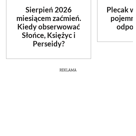
Plecak w
Sierpień 2026
PRZETWORY
pojemno
miesiącem zaćmień.
odpow
Kiedy obserwować
INNE
Słońce, Księżyc i
Perseidy?
REKLAMA