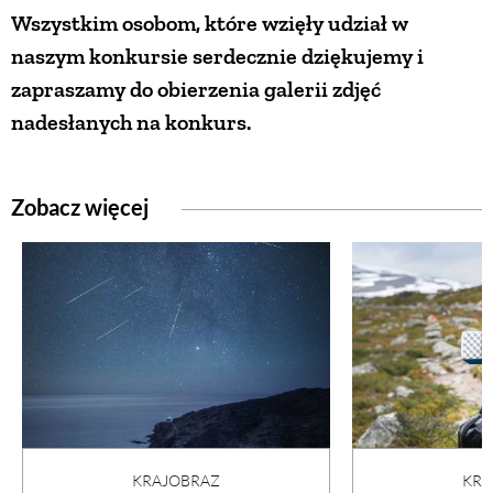
Wszystkim osobom, które wzięły udział w
PRZEPISY
naszym konkursie serdecznie dziękujemy i
zapraszamy do obierzenia galerii zdjęć
ŚNIADANIA
nadesłanych na konkurs.
PRZYSTAWKI
Zobacz więcej
ZUPY
DANIA GŁÓWNE
CIASTA I DESERY
DODATKI
KRA
KRAJOBRAZ