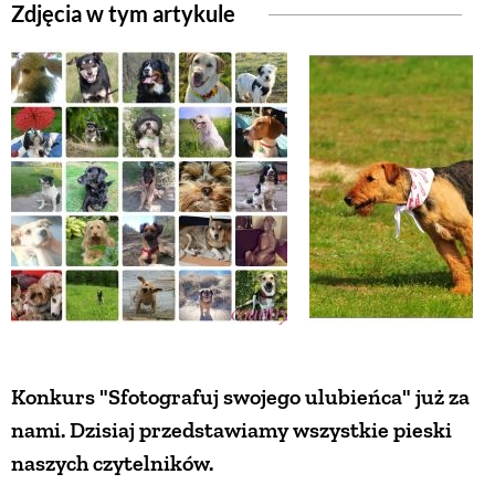
Zdjęcia w tym artykule
ZWIERZĘTA W NATURZE
GRZYBY
KRAJOBRAZ
RĘKODZIEŁO
RZEMIOSŁO
Konkurs "Sfotografuj swojego ulubieńca" już za
ZWYCZAJE
nami. Dzisiaj przedstawiamy wszystkie pieski
naszych czytelników.
ZRÓB TO SAM