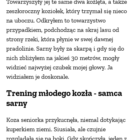
Towarzyszyły jej te same dwa koźlęta, a także
zeszłoroczny koziołek, który trzymał się nieco
na uboczu. Odkryłem to towarzystwo
przypadkiem, podchodząc na skraj lasu od
strony rzeki, która płynie w swej dawnej
pradolinie. Sarny były za skarpą i gdy się do
nich zbliżyłem na jakieś 30 metrów, mogły
widzieć najwyżej czubek mojej głowy. Ja
widziałem je doskonale.
Trening młodego kozła - samca
sarny
Koza seniorka przykucnęła, niemal dotykając
kuperkiem ziemi. Siusiała, ale czujnie
rozglądała się na boki. Gdy skończyła, jeden z