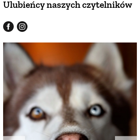
Ulubieńcy naszych czytelników
BUDUJEMY DOM
OGRÓD
WARZYWA I OWOCE
ROŚLINY OGRODOWE
PORADY
ZIELEŃ W DOMU
PROJEKTOWANIE OGRODU