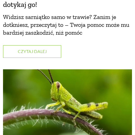
dotykaj go!
ZWIERZĘTA W NATURZE
Widzisz sarniątko samo w trawie? Zanim je
dotkniesz, przeczytaj to – Twoja pomoc może mu
bardziej zaszkodzić, niż pomóc
GRZYBY
CZYTAJ DALEJ
KRAJOBRAZ
RĘKODZIEŁO
RZEMIOSŁO
ZWYCZAJE
ZRÓB TO SAM