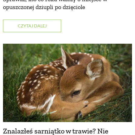
opuszczonej dziupli po dzięciole
NATURALNIE
CZYTAJ DALEJ
URODA
NATURALNA APTECZKA
DLA DOMU
EKO ŻYCIE
PRZYRODA
Znalazłeś sarniątko w trawie? Nie
ZWIERZĘTA DOMOWE