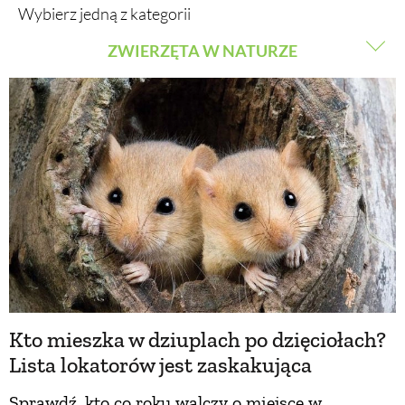
Wybierz jedną z kategorii
ZWIERZĘTA W NATURZE
BUDUJEMY DOM
ZWIERZĘTA DOMOWE
OGRÓD
ZWIERZĘTA W NATURZE
WARZYWA I OWOCE
GRZYBY
ROŚLINY OGRODOWE
KRAJOBRAZ
PORADY
Kto mieszka w dziuplach po dzięciołach?
ZIELEŃ W DOMU
Lista lokatorów jest zaskakująca
PROJEKTOWANIE OGRODU
Sprawdź, kto co roku walczy o miejsce w