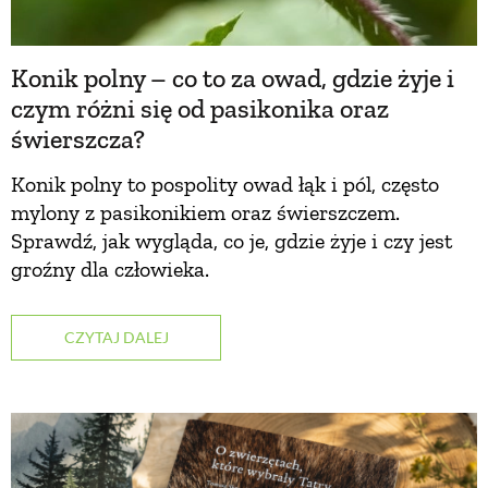
PRZEPISY
Konik polny – co to za owad, gdzie żyje i
czym różni się od pasikonika oraz
ŚNIADANIA
świerszcza?
PRZYSTAWKI
Konik polny to pospolity owad łąk i pól, często
mylony z pasikonikiem oraz świerszczem.
Sprawdź, jak wygląda, co je, gdzie żyje i czy jest
ZUPY
groźny dla człowieka.
DANIA GŁÓWNE
CZYTAJ DALEJ
CIASTA I DESERY
DODATKI