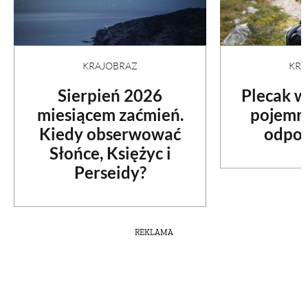
PRZETWORY
INNE
KRA
KRAJOBRAZ
Plecak w
Sierpień 2026
pojemno
miesiącem zaćmień.
odpow
Kiedy obserwować
Słońce, Księżyc i
Perseidy?
REKLAMA