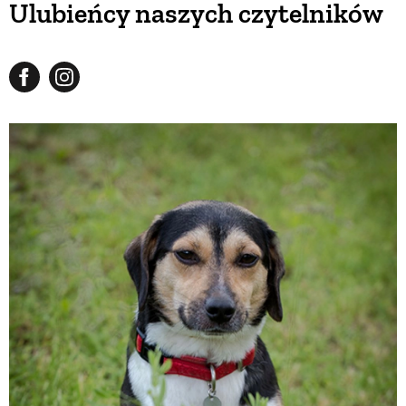
Ulubieńcy naszych czytelników
BUDUJEMY DOM
OGRÓD
WARZYWA I OWOCE
ROŚLINY OGRODOWE
PORADY
ZIELEŃ W DOMU
PROJEKTOWANIE OGRODU