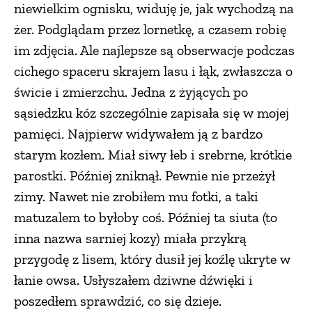
niewielkim ognisku, widuję je, jak wychodzą na
żer. Podglądam przez lornetkę, a czasem robię
im zdjęcia. Ale najlepsze są obserwacje podczas
cichego spaceru skrajem lasu i łąk, zwłaszcza o
świcie i zmierzchu. Jedna z żyjących po
sąsiedzku kóz szczególnie zapisała się w mojej
pamięci. Najpierw widywałem ją z bardzo
starym kozłem. Miał siwy łeb i srebrne, krótkie
parostki. Później zniknął. Pewnie nie przeżył
zimy. Nawet nie zrobiłem mu fotki, a taki
matuzalem to byłoby coś. Później ta siuta (to
inna nazwa sarniej kozy) miała przykrą
przygodę z lisem, który dusił jej koźlę ukryte w
łanie owsa. Usłyszałem dziwne dźwięki i
poszedłem sprawdzić, co się dzieje.