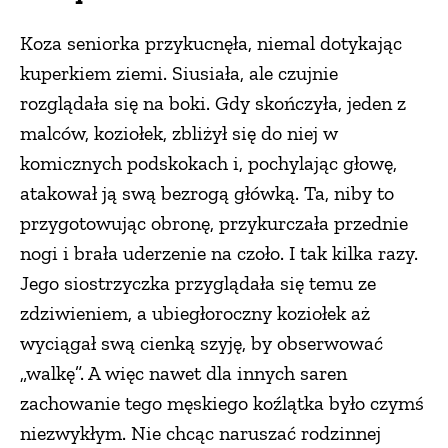
Koza seniorka przykucnęła, niemal dotykając
kuperkiem ziemi. Siusiała, ale czujnie
rozglądała się na boki. Gdy skończyła, jeden z
malców, koziołek, zbliżył się do niej w
komicznych podskokach i, pochylając głowę,
atakował ją swą bezrogą główką. Ta, niby to
przygotowując obronę, przykurczała przednie
nogi i brała uderzenie na czoło. I tak kilka razy.
Jego siostrzyczka przyglądała się temu ze
zdziwieniem, a ubiegłoroczny koziołek aż
wyciągał swą cienką szyję, by obserwować
„walkę”. A więc nawet dla innych saren
zachowanie tego męskiego koźlątka było czymś
niezwykłym. Nie chcąc naruszać rodzinnej