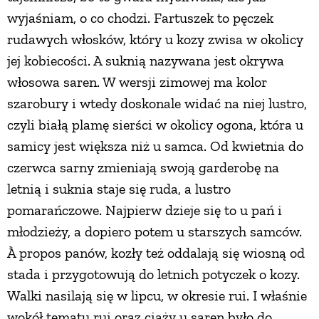
wyjaśniam, o co chodzi. Fartuszek to pęczek
rudawych włosków, który u kozy zwisa w okolicy
jej kobiecości. A suknią nazywana jest okrywa
włosowa saren. W wersji zimowej ma kolor
szarobury i wtedy doskonale widać na niej lustro,
czyli białą plamę sierści w okolicy ogona, która u
samicy jest większa niż u samca. Od kwietnia do
czerwca sarny zmieniają swoją garderobę na
letnią i suknia staje się ruda, a lustro
pomarańczowe. Najpierw dzieje się to u pań i
młodzieży, a dopiero potem u starszych samców.
À propos panów, kozły też oddalają się wiosną od
stada i przygotowują do letnich potyczek o kozy.
Walki nasilają się w lipcu, w okresie rui. I właśnie
wokół tematu rui oraz ciąży u saren było do