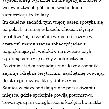
Wysoki śnieg wyraźnie im nie sprzyja. Z kolei w
województwach północno-wschodnich
zamieszkują tylko lasy.
Im dalej na zachód, tym więcej saren spotyka się
na polach, a mniej w lasach. Chociaż słyną z
płochliwości, to właśnie w maju (i jeszcze w
czerwcu) mamy szansę zobaczyć jeden z
najpiękniejszych widoków na świecie, czyli
zgrabną samiczkę sarny z potomstwem.
Po zimie stadka rozpadają się i każdy osobnik
zajmuje odrębne terytorium, najchętniej wracając
do starego rewiru, który dobrze zna.
Samice w ciąży oddalają się w poszukiwaniu
miejsca, gdzie spokojnie powiją potomstwo.
Towarzyszą im ubiegłoroczne koźlęta, bo matka