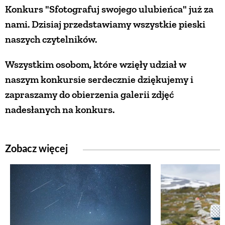
Konkurs "Sfotografuj swojego ulubieńca" już za
PRZEPISY
nami. Dzisiaj przedstawiamy wszystkie pieski
naszych czytelników.
ŚNIADANIA
Wszystkim osobom, które wzięły udział w
naszym konkursie serdecznie dziękujemy i
PRZYSTAWKI
zapraszamy do obierzenia galerii zdjęć
nadesłanych na konkurs.
ZUPY
DANIA GŁÓWNE
Zobacz więcej
CIASTA I DESERY
DODATKI