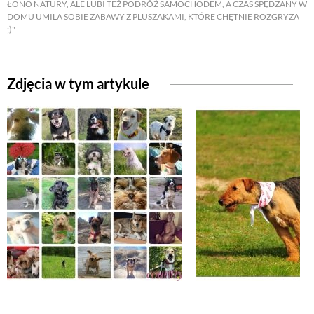
ŁONO NATURY, ALE LUBI TEŻ PODRÓŻ SAMOCHODEM, A CZAS SPĘDZANY W
DOMU UMILA SOBIE ZABAWY Z PLUSZAKAMI, KTÓRE CHĘTNIE ROZGRYZA
;)"
ZWIERZĘTA W NATURZE
GRZYBY
Zdjęcia w tym artykule
KRAJOBRAZ
RĘKODZIEŁO
RZEMIOSŁO
ZWYCZAJE
ZRÓB TO SAM