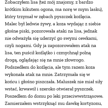
Zobaczyłem lisa (też mój znajomy, z bardzo
krótkim kikutem ogona, ma norę w mym lasku),
który trzymał w zębach pyszczek koźlęcia.
Malec był ledwie żywy, a koza wydając z siebie
głośne piski, pozorowała ataki na lisa, jednak
nie odważyła się uderzyć go swymi cewkami,
czyli nogami. Gdy ja zapozorowałem atak na
lisa, ten puścił koźlątko i czmychnął polną
drogą, oglądając się na mnie złowrogo.
Podszedłem do koźlęcia, ale tym razem koza
wykonała atak na mnie. Zatrzymała się w
końcu i głośno piszczała. Maluszek nie miał siły
wstać, krwawił i szeroko otwierał pyszczek.
Poszedłem do domu po leki przeciwwstrząsowe.
Zamierzałem wstrzyknąć mu dawkę kortyzonu,