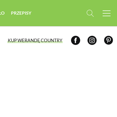
ŁO
PRZEPISY
KUP WERANDĘ COUNTRY
WYBIERZ TYP WYDANIA
WYDANIE DRUKOWANE
aktualny numer z dostawą do domu
E-WYDANIE PDF
przeglądaj bezpośrednio na Twoim
komputerze lub urządzeniu mobilnym