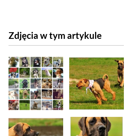
OM
BUDUJEMY DOM
DY
ZIELEŃ W DOMU
Zdjęcia w tym artykule
RALNA APTECZKA
A DOMOWE
EŁO
RZEMIOSŁO
ZYSTAWKI
ZUPY
TWORY
INNE