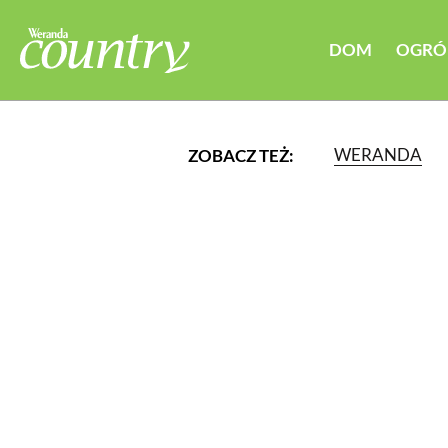
DOM
OGRÓ
WERANDA
ZOBACZ TEŻ:
LUB WYBIERZ JEDNĄ Z K