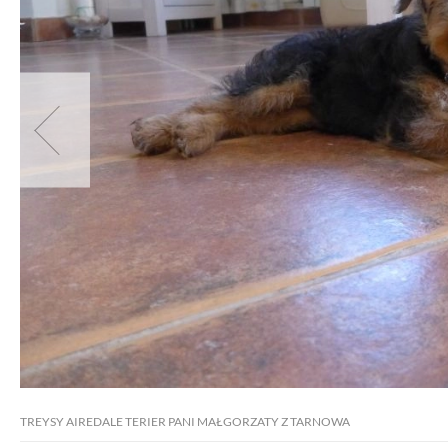
TREYSY AIREDALE TERIER PANI MAŁGORZATY Z TARNOWA