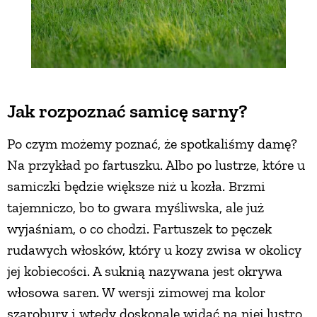
Jak rozpoznać samicę sarny?
Po czym możemy poznać, że spotkaliśmy damę?
Na przykład po fartuszku. Albo po lustrze, które u
samiczki będzie większe niż u kozła. Brzmi
tajemniczo, bo to gwara myśliwska, ale już
wyjaśniam, o co chodzi. Fartuszek to pęczek
rudawych włosków, który u kozy zwisa w okolicy
jej kobiecości. A suknią nazywana jest okrywa
włosowa saren. W wersji zimowej ma kolor
szarobury i wtedy doskonale widać na niej lustro,