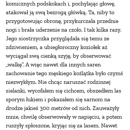
komicznych podskokach i, pochylając głowę,
atakował ją swą bezrogą główką. Ta, niby to
przygotowując obronę, przykurczała przednie
nogi i brała uderzenie na czoło. I tak kilka razy.
Jego siostrzyczka przyglądała się temu ze
zdziwieniem, a ubiegłoroczny koziołek aż
wyciągał swą cienką szyję, by obserwować
„walkę”. A więc nawet dla innych saren
zachowanie tego męskiego koźlątka było czymś
niezwykłym. Nie chcąc naruszać rodzinnej
sielanki, wycofałem się cichcem, obszedłem las
sporym łukiem i pokazałem się sarnom na
drodze jakieś 300 metrów od nich. Zauważyły
mnie, chwilę obserwowały w napięciu, a potem
ruszyły spłoszone, kryjąc się za lasem. Nawet