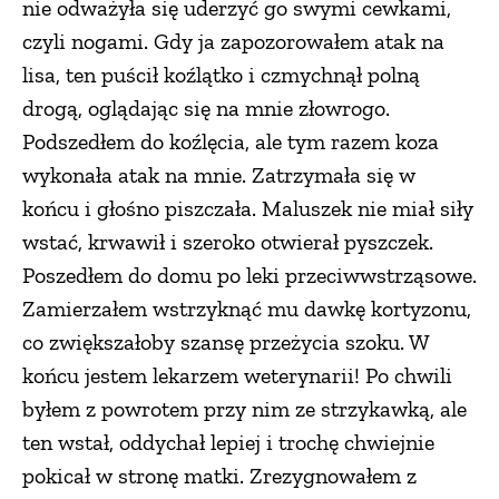
nie odważyła się uderzyć go swymi cewkami,
czyli nogami. Gdy ja zapozorowałem atak na
lisa, ten puścił koźlątko i czmychnął polną
drogą, oglądając się na mnie złowrogo.
Podszedłem do koźlęcia, ale tym razem koza
wykonała atak na mnie. Zatrzymała się w
końcu i głośno piszczała. Maluszek nie miał siły
wstać, krwawił i szeroko otwierał pyszczek.
Poszedłem do domu po leki przeciwwstrząsowe.
Zamierzałem wstrzyknąć mu dawkę kortyzonu,
co zwiększałoby szansę przeżycia szoku. W
końcu jestem lekarzem weterynarii! Po chwili
byłem z powrotem przy nim ze strzykawką, ale
ten wstał, oddychał lepiej i trochę chwiejnie
pokicał w stronę matki. Zrezygnowałem z