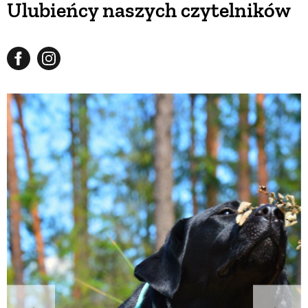
Ulubieńcy naszych czytelników
BUDUJEMY DOM
OGRÓD
WARZYWA I OWOCE
ROŚLINY OGRODOWE
PORADY
ZIELEŃ W DOMU
PROJEKTOWANIE OGRODU