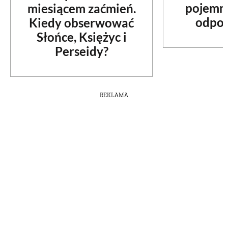
pojemno
miesiącem zaćmień.
PRZETWORY
odpow
Kiedy obserwować
Słońce, Księżyc i
INNE
Perseidy?
REKLAMA