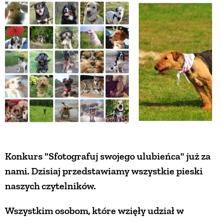
ZWIERZĘTA W NATURZE
GRZYBY
KRAJOBRAZ
RĘKODZIEŁO
RZEMIOSŁO
Konkurs "Sfotografuj swojego ulubieńca" już za
nami. Dzisiaj przedstawiamy wszystkie pieski
ZWYCZAJE
naszych czytelników.
Wszystkim osobom, które wzięły udział w
ZRÓB TO SAM