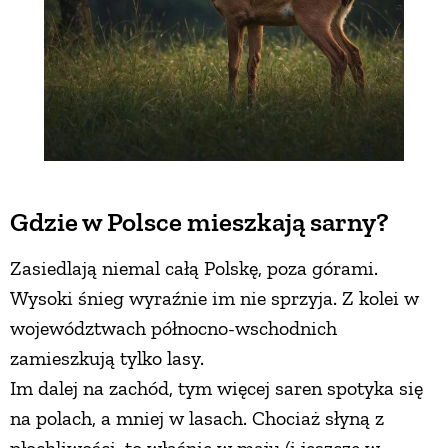
Gdzie w Polsce mieszkają sarny?
Zasiedlają niemal całą Polskę, poza górami.
Wysoki śnieg wyraźnie im nie sprzyja. Z kolei w
województwach północno-wschodnich
zamieszkują tylko lasy.
Im dalej na zachód, tym więcej saren spotyka się
na polach, a mniej w lasach. Chociaż słyną z
płochliwości, to właśnie w maju (i jeszcze w