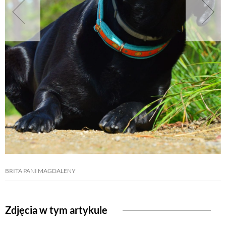
NATURALNIE
URODA
NATURALNA APTECZKA
DLA DOMU
EKO ŻYCIE
BRITA PANI MAGDALENY
PRZYRODA
Zdjęcia w tym artykule
ZWIERZĘTA DOMOWE