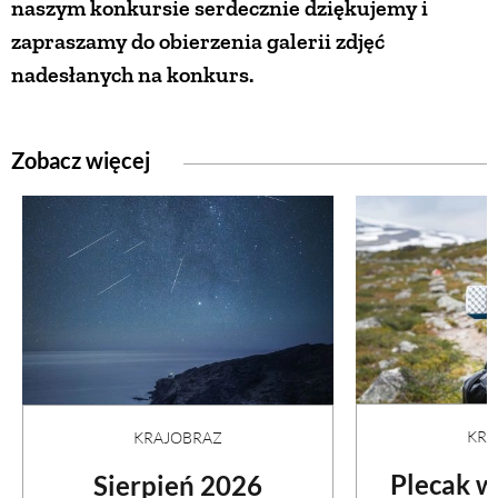
naszym konkursie serdecznie dziękujemy i
zapraszamy do obierzenia galerii zdjęć
PRZEPISY
nadesłanych na konkurs.
ŚNIADANIA
Zobacz więcej
PRZYSTAWKI
ZUPY
DANIA GŁÓWNE
CIASTA I DESERY
KRA
KRAJOBRAZ
DODATKI
Plecak w
Sierpień 2026