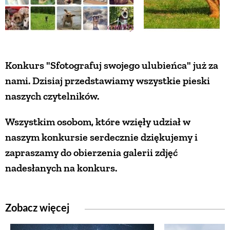
ZWIERZĘTA W NATURZE
GRZYBY
Konkurs "Sfotografuj swojego ulubieńca" już za
nami. Dzisiaj przedstawiamy wszystkie pieski
KRAJOBRAZ
naszych czytelników.
Wszystkim osobom, które wzięły udział w
RĘKODZIEŁO
naszym konkursie serdecznie dziękujemy i
zapraszamy do obierzenia galerii zdjęć
RZEMIOSŁO
nadesłanych na konkurs.
ZWYCZAJE
Zobacz więcej
ZRÓB TO SAM