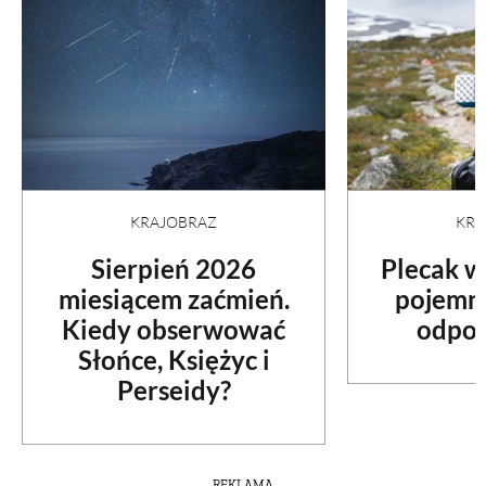
PRZEPISY
ŚNIADANIA
PRZYSTAWKI
KRA
KRAJOBRAZ
ZUPY
Plecak w
Sierpień 2026
pojemno
miesiącem zaćmień.
DANIA GŁÓWNE
odpow
Kiedy obserwować
Słońce, Księżyc i
CIASTA I DESERY
Perseidy?
DODATKI
REKLAMA