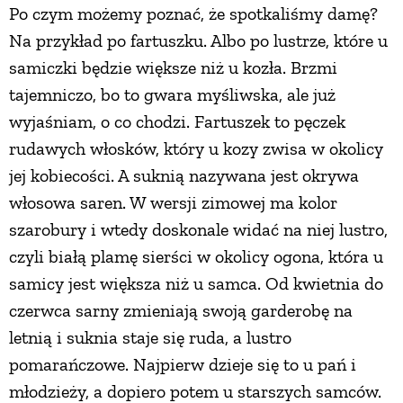
Po czym możemy poznać, że spotkaliśmy damę?
Na przykład po fartuszku. Albo po lustrze, które u
samiczki będzie większe niż u kozła. Brzmi
tajemniczo, bo to gwara myśliwska, ale już
wyjaśniam, o co chodzi. Fartuszek to pęczek
rudawych włosków, który u kozy zwisa w okolicy
jej kobiecości. A suknią nazywana jest okrywa
włosowa saren. W wersji zimowej ma kolor
szarobury i wtedy doskonale widać na niej lustro,
czyli białą plamę sierści w okolicy ogona, która u
samicy jest większa niż u samca. Od kwietnia do
czerwca sarny zmieniają swoją garderobę na
letnią i suknia staje się ruda, a lustro
pomarańczowe. Najpierw dzieje się to u pań i
młodzieży, a dopiero potem u starszych samców.