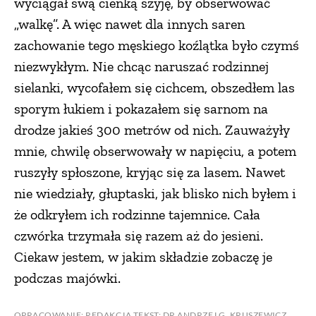
wyciągał swą cienką szyję, by obserwować
„walkę”. A więc nawet dla innych saren
zachowanie tego męskiego koźlątka było czymś
niezwykłym. Nie chcąc naruszać rodzinnej
sielanki, wycofałem się cichcem, obszedłem las
sporym łukiem i pokazałem się sarnom na
drodze jakieś 300 metrów od nich. Zauważyły
mnie, chwilę obserwowały w napięciu, a potem
ruszyły spłoszone, kryjąc się za lasem. Nawet
nie wiedziały, głuptaski, jak blisko nich byłem i
że odkryłem ich rodzinne tajemnice. Cała
czwórka trzymała się razem aż do jesieni.
Ciekaw jestem, w jakim składzie zobaczę je
podczas majówki.
OPRACOWANIE: REDAKCJA TEKST: DR ANDRZEJ G. KRUSZEWICZ,