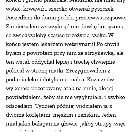
wstać, krwawił i szeroko otwierał pyszczek.
Poszedłem do domu po leki przeciwwstrząsowe.
Zamierzałem wstrzyknąć mu dawkę kortyzonu,
co zwiększałoby szansę przeżycia szoku. W
końcu jestem lekarzem weterynarii! Po chwili
byłem z powrotem przy nim ze strzykawką, ale
ten wstał, oddychał lepiej i trochę chwiejnie
pokicał w stronę matki. Zrezygnowałem z
podania leku i dotykania malca. Koza znów
wykonała pozorowany atak na mnie, ale jej
powiedziałem, żeby się nie wygłupiała, i szybko
odszedłem. Tydzień później widziałem ją z
dwoma koźlętami, męskim i żeńskim. Jeden
miał jakiś bałagan na głowie, jakby strupy, więc