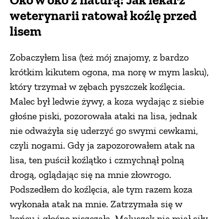
weterynarii ratował koźlę przed
lisem
Zobaczyłem lisa (też mój znajomy, z bardzo
krótkim kikutem ogona, ma norę w mym lasku),
który trzymał w zębach pyszczek koźlęcia.
Malec był ledwie żywy, a koza wydając z siebie
głośne piski, pozorowała ataki na lisa, jednak
nie odważyła się uderzyć go swymi cewkami,
czyli nogami. Gdy ja zapozorowałem atak na
lisa, ten puścił koźlątko i czmychnął polną
drogą, oglądając się na mnie złowrogo.
Podszedłem do koźlęcia, ale tym razem koza
wykonała atak na mnie. Zatrzymała się w
końcu i głośno piszczała. Maluszek nie miał siły