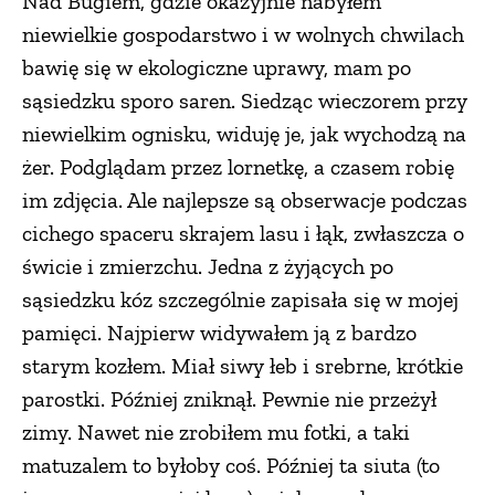
Nad Bugiem, gdzie okazyjnie nabyłem
niewielkie gospodarstwo i w wolnych chwilach
bawię się w ekologiczne uprawy, mam po
sąsiedzku sporo saren. Siedząc wieczorem przy
niewielkim ognisku, widuję je, jak wychodzą na
żer. Podglądam przez lornetkę, a czasem robię
im zdjęcia. Ale najlepsze są obserwacje podczas
cichego spaceru skrajem lasu i łąk, zwłaszcza o
świcie i zmierzchu. Jedna z żyjących po
sąsiedzku kóz szczególnie zapisała się w mojej
pamięci. Najpierw widywałem ją z bardzo
starym kozłem. Miał siwy łeb i srebrne, krótkie
parostki. Później zniknął. Pewnie nie przeżył
zimy. Nawet nie zrobiłem mu fotki, a taki
matuzalem to byłoby coś. Później ta siuta (to