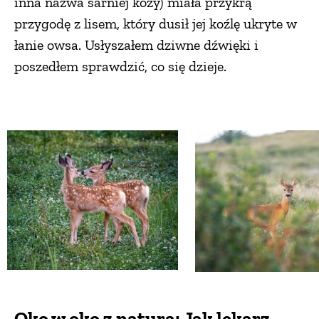
inna nazwa sarniej kozy) miała przykrą
przygodę z lisem, który dusił jej koźlę ukryte w
łanie owsa. Usłyszałem dziwne dźwięki i
poszedłem sprawdzić, co się dzieje.
Oko w oko z naturą: Jak lekarz