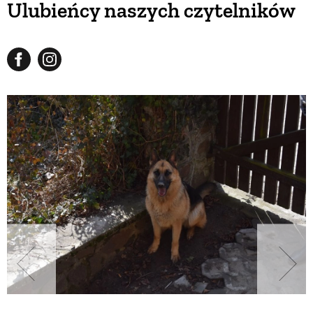
Ulubieńcy naszych czytelników
BUDUJEMY DOM
OGRÓD
WARZYWA I OWOCE
ROŚLINY OGRODOWE
PORADY
ZIELEŃ W DOMU
PROJEKTOWANIE OGRODU