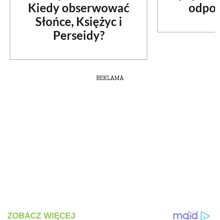
odpow
Kiedy obserwować
PRZETWORY
Słońce, Księżyc i
Perseidy?
INNE
REKLAMA