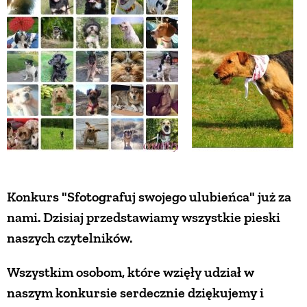
ZWIERZĘTA W NATURZE
GRZYBY
KRAJOBRAZ
RĘKODZIEŁO
Konkurs "Sfotografuj swojego ulubieńca" już za
RZEMIOSŁO
nami. Dzisiaj przedstawiamy wszystkie pieski
naszych czytelników.
ZWYCZAJE
Wszystkim osobom, które wzięły udział w
ZRÓB TO SAM
naszym konkursie serdecznie dziękujemy i