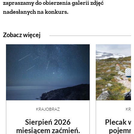
zapraszamy do obierzenia galerii zdjęć
nadesłanych na konkurs.
PRZEPISY
ŚNIADANIA
Zobacz więcej
PRZYSTAWKI
ZUPY
DANIA GŁÓWNE
CIASTA I DESERY
KRA
KRAJOBRAZ
Plecak w
Sierpień 2026
DODATKI
pojemno
miesiącem zaćmień.