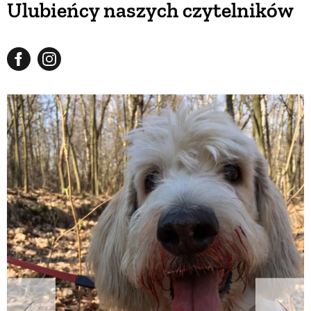
Ulubieńcy naszych czytelników
BUDUJEMY DOM
OGRÓD
WARZYWA I OWOCE
ROŚLINY OGRODOWE
PORADY
ZIELEŃ W DOMU
PROJEKTOWANIE OGRODU