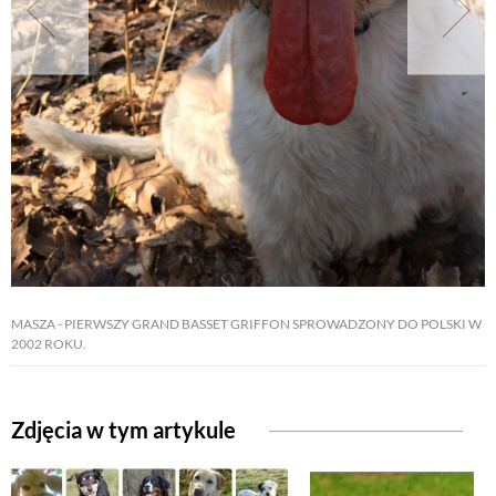
NATURALNIE
URODA
NATURALNA APTECZKA
DLA DOMU
MASZA - PIERWSZY GRAND BASSET GRIFFON SPROWADZONY DO POLSKI W
EKO ŻYCIE
2002 ROKU.
PRZYRODA
Zdjęcia w tym artykule
ZWIERZĘTA DOMOWE