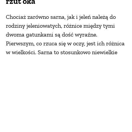
rzut oka
Chociaż zarówno sarna, jak i jeleń należą do
rodziny jeleniowatych, różnice między tymi
dwoma gatunkami są dość wyraźne.
Pierwszym, co rzuca się w oczy, jest ich różnica
w wielkości. Sarna to stosunkowo niewielkie
zwierzę – jej wysokość w kłębie wynosi około
70-80 cm, podczas gdy jeleń może osiągnąć
nawet 240 cm w kłębie. Jelenie są więc
znacznie większe i masywniejsze, co sprawia,
że łatwo odróżnić te dwa gatunki w naturalnym
środowisku.
Poroże samców jelenia jest znacznie bardziej
rozbudowane i rozgałęzione w porównaniu