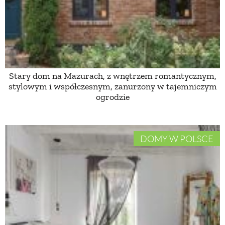
PRZEPISY
ŚNIADANIA
Stary dom na Mazurach, z wnętrzem romantycznym,
PRZYSTAWKI
stylowym i współczesnym, zanurzony w tajemniczym
ogrodzie
ZUPY
DOMY W POLSCE
DANIA GŁÓWNE
CIASTA I DESERY
DODATKI