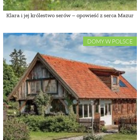
Klara i jej królestwo serów – opowieść z serca Mazur
NATURALNIE
URODA
DOMY W POLSCE
NATURALNA APTECZKA
DLA DOMU
EKO ŻYCIE
PRZYRODA
ZWIERZĘTA DOMOWE