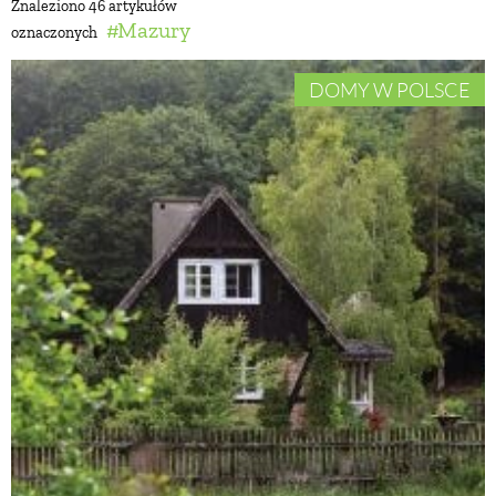
Znaleziono 46 artykułów
Mazury
oznaczonych
BUDUJEMY DOM
DOMY W POLSCE
OGRÓD
WARZYWA I OWOCE
ROŚLINY OGRODOWE
PORADY
ZIELEŃ W DOMU
PROJEKTOWANIE OGRODU