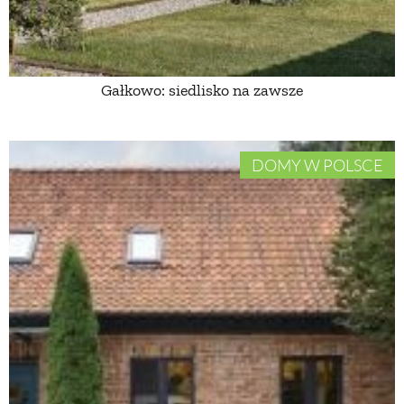
ZWIERZĘTA W NATURZE
Gałkowo: siedlisko na zawsze
GRZYBY
KRAJOBRAZ
DOMY W POLSCE
RĘKODZIEŁO
RZEMIOSŁO
ZWYCZAJE
ZRÓB TO SAM