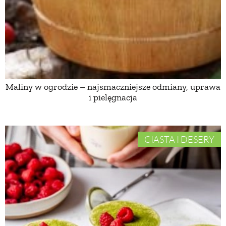
PRZEPISY
ŚNIADANIA
PRZYSTAWKI
Maliny w ogrodzie – najsmaczniejsze odmiany, uprawa
i pielęgnacja
ZUPY
CIASTA I DESERY
DANIA GŁÓWNE
CIASTA I DESERY
DODATKI