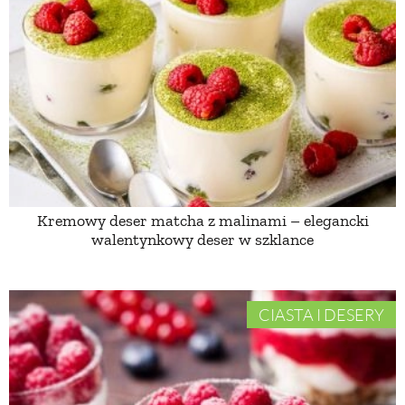
PRZETWORY
INNE
Kremowy deser matcha z malinami – elegancki
walentynkowy deser w szklance
CIASTA I DESERY