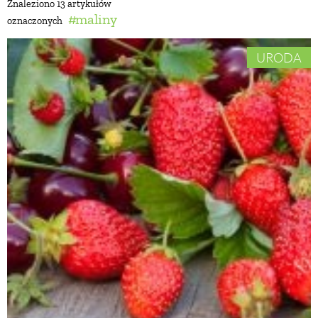
Znaleziono 13 artykułów
maliny
oznaczonych
BUDUJEMY DOM
URODA
OGRÓD
WARZYWA I OWOCE
ROŚLINY OGRODOWE
PORADY
ZIELEŃ W DOMU
PROJEKTOWANIE OGRODU