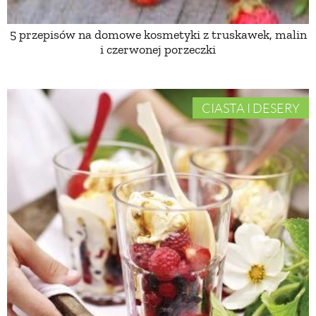
5 przepisów na domowe kosmetyki z truskawek, malin
NATURALNIE
i czerwonej porzeczki
URODA
CIASTA I DESERY
NATURALNA APTECZKA
DLA DOMU
EKO ŻYCIE
PRZYRODA
ZWIERZĘTA DOMOWE