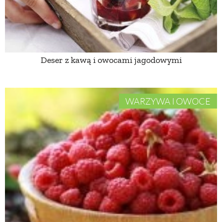
ZWIERZĘTA W NATURZE
GRZYBY
Deser z kawą i owocami jagodowymi
KRAJOBRAZ
WARZYWA I OWOCE
RĘKODZIEŁO
RZEMIOSŁO
ZWYCZAJE
ZRÓB TO SAM