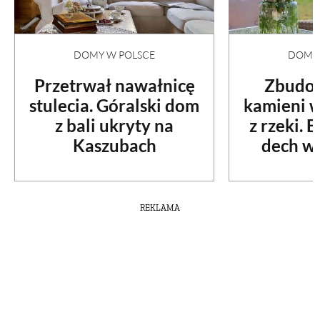
DOMY W POLSCE
DOMY 
Przetrwał nawałnicę
Zbudow
stulecia. Góralski dom
kamieni 
z bali ukryty na
z rzeki. 
Kaszubach
dech w 
REKLAMA