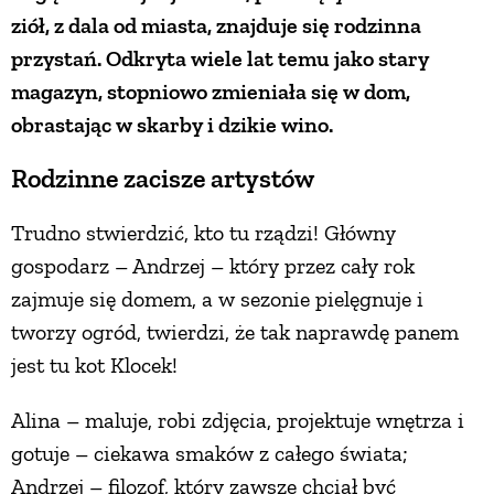
ziół, z dala od miasta, znajduje się rodzinna
PRZEPISY
przystań. Odkryta wiele lat temu jako stary
magazyn, stopniowo zmieniała się w dom,
ŚNIADANIA
obrastając w skarby i dzikie wino.
Rodzinne zacisze artystów
PRZYSTAWKI
Trudno stwierdzić, kto tu rządzi! Główny
ZUPY
gospodarz – Andrzej – który przez cały rok
zajmuje się domem, a w sezonie pielęgnuje i
DANIA GŁÓWNE
tworzy ogród, twierdzi, że tak naprawdę panem
jest tu kot Klocek!
CIASTA I DESERY
Alina – maluje, robi zdjęcia, projektuje wnętrza i
gotuje – ciekawa smaków z całego świata;
DODATKI
Andrzej – filozof, który zawsze chciał być