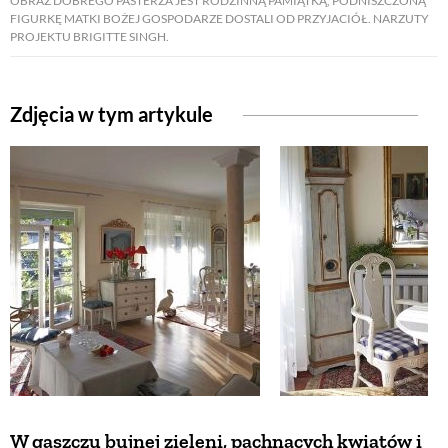
OBRAZ DOBREGO PASTERZA JEST RODZINNĄ PAMIĄTKĄ, PODNISZCZONĄ
FIGURKĘ MATKI BOŻEJ GOSPODARZE DOSTALI OD PRZYJACIÓŁ. NARZUTY
PROJEKTU BRIGITTE SINGH.
ZWIERZĘTA W NATURZE
GRZYBY
Zdjęcia w tym artykule
KRAJOBRAZ
RĘKODZIEŁO
RZEMIOSŁO
ZWYCZAJE
ZRÓB TO SAM
W gąszczu bujnej zieleni, pachnących kwiatów i