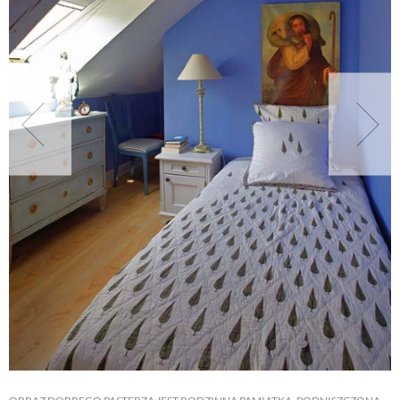
NATURALNIE
URODA
NATURALNA APTECZKA
DLA DOMU
EKO ŻYCIE
PRZYRODA
ZWIERZĘTA DOMOWE