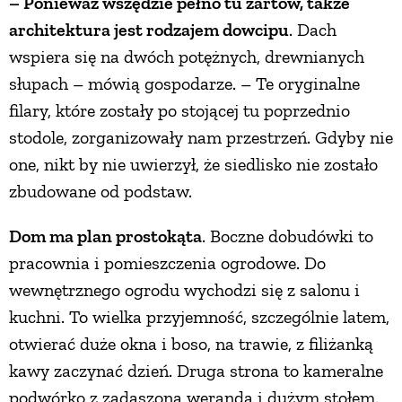
– Ponieważ wszędzie pełno tu żartów, także
architektura jest rodzajem dowcipu
. Dach
wspiera się na dwóch potężnych, drewnianych
słupach – mówią gospodarze. – Te oryginalne
filary, które zostały po stojącej tu poprzednio
stodole, zorganizowały nam przestrzeń. Gdyby nie
one, nikt by nie uwierzył, że siedlisko nie zostało
zbudowane od podstaw.
Dom ma plan prostokąta
. Boczne dobudówki to
pracownia i pomieszczenia ogrodowe. Do
wewnętrznego ogrodu wychodzi się z salonu i
kuchni. To wielka przyjemność, szczególnie latem,
otwierać duże okna i boso, na trawie, z filiżanką
kawy zaczynać dzień. Druga strona to kameralne
podwórko z zadaszoną werandą i dużym stołem.