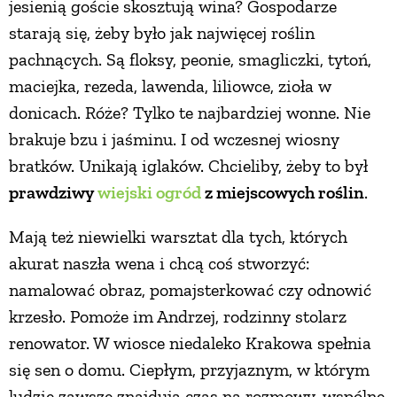
jesienią goście skosztują wina? Gospodarze
starają się, żeby było jak najwięcej roślin
pachnących. Są floksy, peonie, smagliczki, tytoń,
maciejka, rezeda, lawenda, liliowce, zioła w
donicach. Róże? Tylko te najbardziej wonne. Nie
brakuje bzu i jaśminu. I od wczesnej wiosny
bratków. Unikają iglaków. Chcieliby, żeby to był
prawdziwy
wiejski ogród
z miejscowych roślin
.
Mają też niewielki warsztat dla tych, których
akurat naszła wena i chcą coś stworzyć:
namalować obraz, pomajsterkować czy odnowić
krzesło. Pomoże im Andrzej, rodzinny stolarz
renowator. W wiosce niedaleko Krakowa spełnia
się sen o domu. Ciepłym, przyjaznym, w którym
ludzie zawsze znajdują czas na rozmowy, wspólne