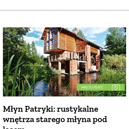
WIĘCEJ ZDJĘĆ
Młyn Patryki: rustykalne
wnętrza starego młyna pod