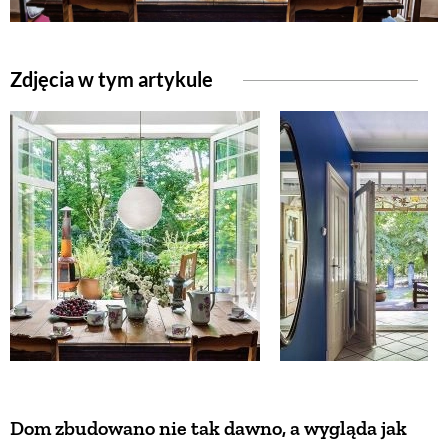
NATURALNIE
Zdjęcia w tym artykule
URODA
NATURALNA APTECZKA
DLA DOMU
EKO ŻYCIE
PRZYRODA
Dom zbudowano nie tak dawno, a wygląda jak
ZWIERZĘTA DOMOWE