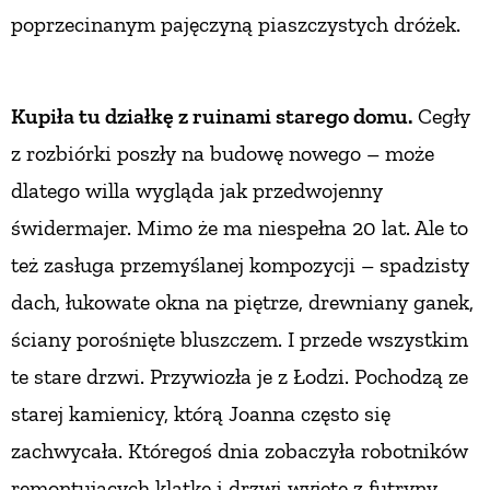
poprzecinanym pajęczyną piaszczystych dróżek.
Kupiła tu działkę z ruinami starego domu.
Cegły
z rozbiórki poszły na budowę nowego
– może
dlatego willa wygląda jak przedwojenny
świdermajer. Mimo że ma niespełna 20 lat. Ale to
też zasługa przemyślanej kompozycji – spadzisty
dach, łukowate okna na piętrze, drewniany ganek,
ściany porośnięte bluszczem. I przede wszystkim
te stare drzwi. Przywiozła je z Łodzi. Pochodzą ze
starej kamienicy, którą Joanna często się
zachwycała. Któregoś dnia zobaczyła robotników
remontujących klatkę i drzwi wyjęte z futryny