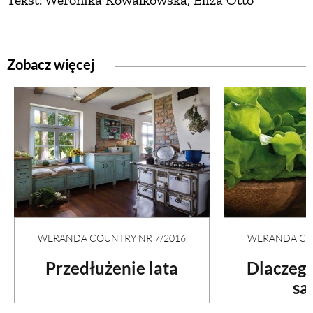
Tekst: Weronika Kowalkowska, Eliza Otto
Zobacz więcej
WERANDA COUNTRY NR 7/2016
WERANDA COU
Przedłużenie lata
Dlaczego
sa