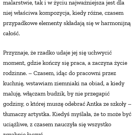
malarstwie, tak i w życiu najważniejsza jest dla
PRZEPISY
niej właściwa kompozycja, kiedy różne, czasem
przypadkowe elementy składają się w harmonijną
ŚNIADANIA
całość.
PRZYSTAWKI
Przyznaje, że rzadko udaje jej się uchwycić
moment, gdzie kończy się praca, a zaczyna życie
ZUPY
rodzinne. – Czasem, idąc do pracowni przez
kuchnię, wstawiam ziemniaki na obiad, a kiedy
DANIA GŁÓWNE
maluję, włączam budzik, by nie przegapić
godziny,
o której muszę odebrać Antka ze szkoły –
CIASTA I DESERY
tłumaczy artystka. Kiedyś myślała, że to może być
uciążliwe, z czasem nauczyła się wszystko
DODATKI
zgrabnie łączyć.