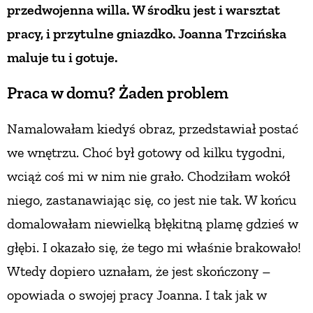
przedwojenna willa.
W środku jest i warsztat
pracy, i przytulne gniazdko.
Joanna Trzcińska
ZWIERZĘTA W NATURZE
maluje tu i gotuje.
GRZYBY
Praca w domu? Żaden problem
KRAJOBRAZ
Namalowałam kiedyś obraz, przedstawiał postać
we wnętrzu. Choć był gotowy od kilku tygodni,
RĘKODZIEŁO
wciąż coś mi w nim nie grało. Chodziłam wokół
niego, zastanawiając się, co jest nie tak. W końcu
RZEMIOSŁO
domalowałam niewielką błękitną plamę gdzieś w
głębi. I okazało się, że tego mi właśnie brakowało!
ZWYCZAJE
Wtedy dopiero uznałam, że jest skończony –
opowiada o swojej pracy Joanna. I tak jak
w
ZRÓB TO SAM