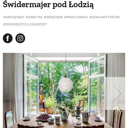
Świdermajer pod Łodzią
BUDUJEMY DOM
KRYSZTAŁY
ZABYTKI
WNĘTRZA
PRACOWNIA
DOM ARTYSTÓW
DOM W STYLU COUNTRY
OGRÓD
WARZYWA I OWOCE
ROŚLINY OGRODOWE
PORADY
ZIELEŃ W DOMU
PROJEKTOWANIE OGRODU