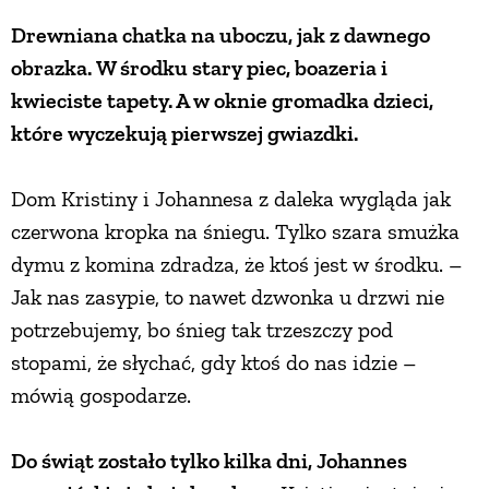
Drewniana chatka na uboczu, jak z dawnego
ZWIERZĘTA W NATURZE
obrazka. W środku stary piec, boazeria i
kwieciste tapety. A w oknie gromadka dzieci,
GRZYBY
które wyczekują pierwszej gwiazdki.
KRAJOBRAZ
Dom Kristiny i Johannesa z daleka wygląda jak
czerwona kropka na śniegu. Tylko szara smużka
RĘKODZIEŁO
dymu z komina zdradza, że ktoś jest w środku. –
Jak nas zasypie, to nawet dzwonka u drzwi nie
RZEMIOSŁO
potrzebujemy, bo śnieg tak trzeszczy pod
stopami, że słychać, gdy ktoś do nas idzie –
mówią gospodarze.
ZWYCZAJE
Do świąt zostało tylko kilka dni, Johannes
ZRÓB TO SAM