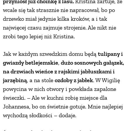
przyniósł już choinkę z lasu.
Kristina żartuje, że
wcale się tak strasznie nie napracował, bo po
PRZEPISY
drzewko miał jedynie kilka kroków, a i tak
najwięcej czasu zajmuje strojenie. Ale nikt nie
ŚNIADANIA
zrobi tego lepiej niż Kristina.
PRZYSTAWKI
Jak w każdym szwedzkim domu będą
tulipany i
gwiazdy betlejemskie
,
dużo sosnowych gałązek,
ZUPY
na drzwiach wieńce z rajskimi jabłuszkami i
jarzębiną
, a na stole
ozdoby z jabłek
. W Wigilię
DANIA GŁÓWNE
powycina w nich otwory i powkłada zapalone
świeczki. – Ale w kuchni robię miejsce dla
CIASTA I DESERY
Johannesa, bo on świetnie gotuje. Mnie najlepiej
wychodzą słodkości – dodaje.
DODATKI