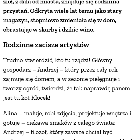
ziół, z dala od miasta, znajduje się rodzinna
przystań. Odkryta wiele lat temu jako stary
PRZEPISY
magazyn, stopniowo zmieniała się w dom,
obrastając w skarby i dzikie wino.
ŚNIADANIA
Rodzinne zacisze artystów
PRZYSTAWKI
Trudno stwierdzić, kto tu rządzi! Główny
gospodarz – Andrzej – który przez cały rok
ZUPY
zajmuje się domem, a w sezonie pielęgnuje i
tworzy ogród, twierdzi, że tak naprawdę panem
DANIA GŁÓWNE
jest tu kot Klocek!
CIASTA I DESERY
Alina – maluje, robi zdjęcia, projektuje wnętrza i
gotuje – ciekawa smaków z całego świata;
DODATKI
Andrzej – filozof, który zawsze chciał być