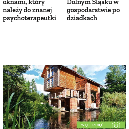
oknami, który
Dolnym Śląsku w
należy do znanej
gospodarstwie po
psychoterapeutki
dziadkach
WIĘCEJ ZDJĘĆ