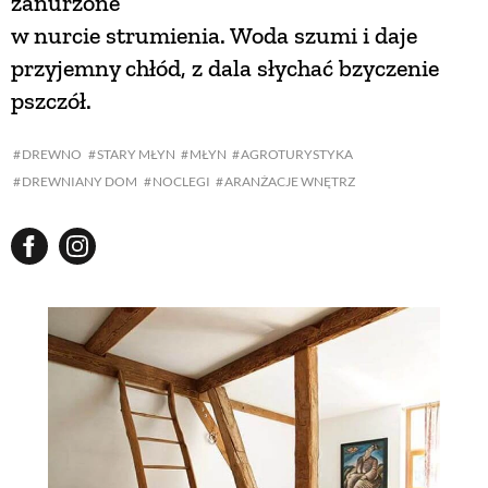
zanurzone
w nurcie strumienia. Woda szumi i daje
przyjemny chłód, z dala słychać bzyczenie
pszczół.
DREWNO
STARY MŁYN
MŁYN
AGROTURYSTYKA
DREWNIANY DOM
NOCLEGI
ARANŻACJE WNĘTRZ