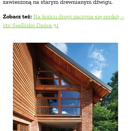
zawieszoną na starym drewnianym dźwigu.
Zobacz też:
Na końcu drogi zaczyna się spokój –
oto Siedlisko Dańce 91