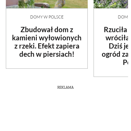
DOMY W POLSCE
DOMY 
Zbudował dom z
Rzuciła
kamieni wyłowionych
wróciła
z rzeki. Efekt zapiera
Dziś je
dech w piersiach!
ogród za
Po
REKLAMA