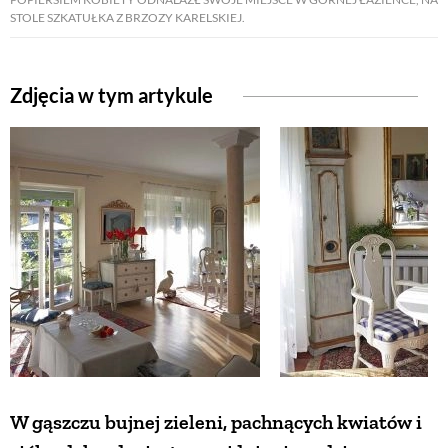
STOLE SZKATUŁKA Z BRZOZY KARELSKIEJ.
ZWIERZĘTA W NATURZE
Zdjęcia w tym artykule
GRZYBY
KRAJOBRAZ
RĘKODZIEŁO
RZEMIOSŁO
ZWYCZAJE
W gąszczu bujnej zieleni, pachnących kwiatów i
ZRÓB TO SAM