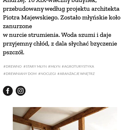
przebudowany według projektu architekta
Piotra Majewskiego. Zostało młyńskie koło
zanurzone
w nurcie strumienia. Woda szumi i daje
przyjemny chłód, z dala słychać bzyczenie
pszczół.
DREWNO
STARY MŁYN
MŁYN
AGROTURYSTYKA
DREWNIANY DOM
NOCLEGI
ARANŻACJE WNĘTRZ