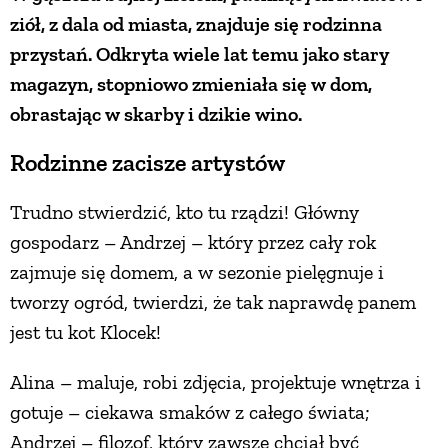
ziół, z dala od miasta, znajduje się rodzinna
ZWIERZĘTA W NATURZE
przystań. Odkryta wiele lat temu jako stary
magazyn, stopniowo zmieniała się w dom,
GRZYBY
obrastając w skarby i dzikie wino.
Rodzinne zacisze artystów
KRAJOBRAZ
Trudno stwierdzić, kto tu rządzi! Główny
RĘKODZIEŁO
gospodarz – Andrzej – który przez cały rok
zajmuje się domem, a w sezonie pielęgnuje i
RZEMIOSŁO
tworzy ogród, twierdzi, że tak naprawdę panem
jest tu kot Klocek!
ZWYCZAJE
Alina – maluje, robi zdjęcia, projektuje wnętrza i
gotuje – ciekawa smaków z całego świata;
ZRÓB TO SAM
Andrzej – filozof, który zawsze chciał być