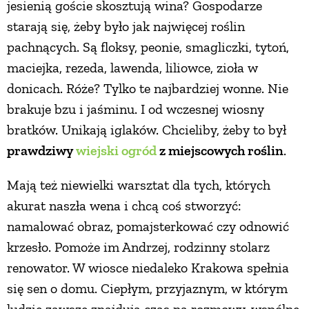
jesienią goście skosztują wina? Gospodarze
starają się, żeby było jak najwięcej roślin
pachnących. Są floksy, peonie, smagliczki, tytoń,
maciejka, rezeda, lawenda, liliowce, zioła w
donicach. Róże? Tylko te najbardziej wonne. Nie
brakuje bzu i jaśminu. I od wczesnej wiosny
bratków. Unikają iglaków. Chcieliby, żeby to był
prawdziwy
wiejski ogród
z miejscowych roślin
.
Mają też niewielki warsztat dla tych, których
akurat naszła wena i chcą coś stworzyć:
namalować obraz, pomajsterkować czy odnowić
krzesło. Pomoże im Andrzej, rodzinny stolarz
renowator. W wiosce niedaleko Krakowa spełnia
się sen o domu. Ciepłym, przyjaznym, w którym
ludzie zawsze znajdują czas na rozmowy, wspólne