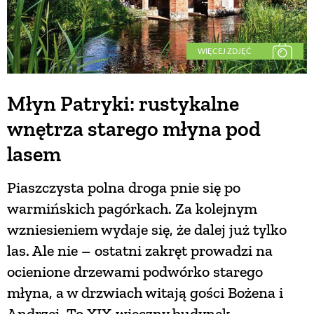
WIĘCEJ ZDJĘĆ
Młyn Patryki: rustykalne
wnętrza starego młyna pod
lasem
Piaszczysta polna droga pnie się po
warmińskich pagórkach. Za kolejnym
wzniesieniem wydaje się, że dalej już tylko
las. Ale nie – ostatni zakręt prowadzi na
ocienione drzewami podwórko starego
młyna, a w drzwiach witają gości Bożena i
Andrzej. To XIX-wieczny budynek,