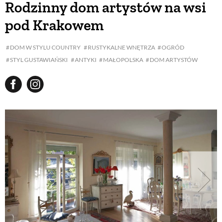
Rodzinny dom artystów na wsi
pod Krakowem
BUDUJEMY DOM
DOM W STYLU COUNTRY
RUSTYKALNE WNĘTRZA
OGRÓD
STYL GUSTAWIAŃSKI
ANTYKI
MAŁOPOLSKA
DOM ARTYSTÓW
OGRÓD
WARZYWA I OWOCE
ROŚLINY OGRODOWE
PORADY
ZIELEŃ W DOMU
PROJEKTOWANIE OGRODU