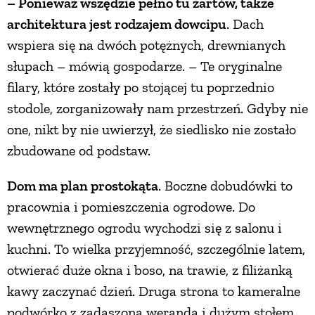
– Ponieważ wszędzie pełno tu żartów, także
architektura jest rodzajem dowcipu
. Dach
PRZETWORY
wspiera się na dwóch potężnych, drewnianych
słupach – mówią gospodarze. – Te oryginalne
INNE
filary, które zostały po stojącej tu poprzednio
stodole, zorganizowały nam przestrzeń. Gdyby nie
one, nikt by nie uwierzył, że siedlisko nie zostało
zbudowane od podstaw.
Dom ma plan prostokąta
. Boczne dobudówki to
pracownia i pomieszczenia ogrodowe. Do
wewnętrznego ogrodu wychodzi się z salonu i
kuchni. To wielka przyjemność, szczególnie latem,
otwierać duże okna i boso, na trawie, z filiżanką
kawy zaczynać dzień. Druga strona to kameralne
podwórko z zadaszoną werandą i dużym stołem.