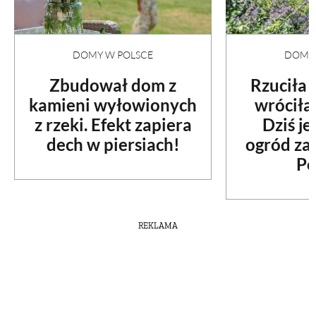
DOMY W POLSCE
DOMY 
Zbudował dom z
Rzuciła
kamieni wyłowionych
wróciła
z rzeki. Efekt zapiera
Dziś je
dech w piersiach!
ogród za
Po
REKLAMA