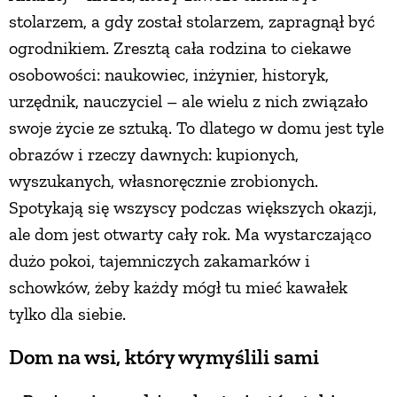
stolarzem, a gdy został stolarzem, zapragnął być
PRZEPISY
ogrodnikiem. Zresztą cała rodzina to ciekawe
osobowości: naukowiec, inżynier, historyk,
ŚNIADANIA
urzędnik, nauczyciel – ale wielu z nich związało
swoje życie ze sztuką. To dlatego w domu jest tyle
PRZYSTAWKI
obrazów i rzeczy dawnych: kupionych,
wyszukanych, własnoręcznie zrobionych.
ZUPY
Spotykają się wszyscy podczas większych okazji,
ale dom jest otwarty cały rok. Ma wystarczająco
DANIA GŁÓWNE
dużo pokoi, tajemniczych zakamarków i
schowków, żeby każdy mógł tu mieć kawałek
tylko dla siebie.
CIASTA I DESERY
Dom na wsi, który wymyślili sami
DODATKI