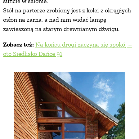
suficie w salonie.
Stół na parterze zrobiony jest z kolei z okrągłych
osłon na żarna, a nad nim widać lampę
zawieszoną na starym drewnianym dźwigu.
Zobacz też:
Na końcu drogi zaczyna się spokój –
oto Siedlisko Dańce 91