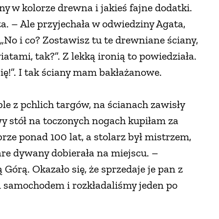
ny w kolorze drewna i jakieś fajne dodatki.
. – Ale przyjechała w odwiedziny Agata,
:„No i co? Zostawisz tu te drewniane ściany,
tami, tak?”. Z lekką ironią to powiedziała.
 się!”. I tak ściany mam bakłażanowe.
le z pchlich targów, na ścianach zawisły
wy stół na toczonych nogach kupiłam za
ze ponad 100 lat, a stolarz był mistrzem,
are dywany dobierała na miejscu. –
órą. Okazało się, że sprzedaje je pan z
 samochodem i rozkładaliśmy jeden po