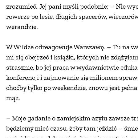
zrozumieć. Jej pani myśli podobnie: – Nie wy
rowerze po lesie, długich spacerów, wieczor
werandzie.
W Wildze odreagowuje Warszawę. – Tu na wsz
mi się obejrzeć i książki, których nie zdążył
strasznie, bo jej praca w wydawnictwie eduk
konferencji i zajmowanie się milionem spraw
choćby tylko po weekendzie, znowu jest pełna
mąż.
– Moje gadanie o zamiejskim azylu zawsze trak
będziemy mieć czasu, żeby tam jeździć – śmiej