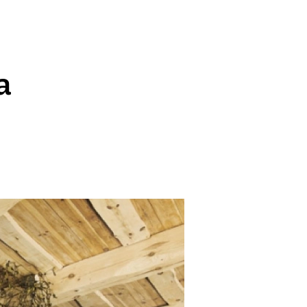
SCE
DOMY NA ŚWIECIE
URZĄDZAMY D
 I OWOCE
ROŚLINY OGRODOWE
PORA
a
 OGRODU
NATURALNIE
URODA
NATU
U
EKO ŻYCIE
PRZYRODA
ZWIERZĘT
URZE
GRZYBY
KRAJOBRAZ
RĘKODZI
B TO SAM
PRZEPISY
ŚNIADANIA
PR
NE
CIASTA I DESERY
DODATKI
PRZE