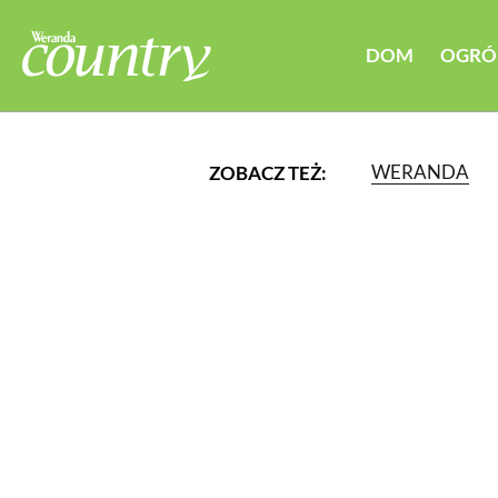
DOM
OGRÓ
WERANDA
ZOBACZ TEŻ:
LUB WYBIERZ JEDNĄ Z K