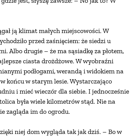
dzie jest, słyszę zawsze: – No jak to? W
iągał ją klimat małych miejscowości. W
ychodziło przed zaśnięciem: że siedzi u
ami. Albo drugie – że ma sąsiadkę za płotem,
 najlepsze ciasta drożdżowe. W wyobraźni
wnianymi podłogami, werandą i widokiem na
ł w końcu w starym lesie. Wystarczająco
dniu i mieć wieczór dla siebie. I jednocześnie
stolica była wiele kilometrów stąd. Nie na
nie zagląda im do ogrodu.
ięki niej dom wygląda tak jak dziś. – Bo w