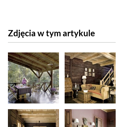
OM
BUDUJEMY DOM
DY
ZIELEŃ W DOMU
Zdjęcia w tym artykule
RALNA APTECZKA
A DOMOWE
EŁO
RZEMIOSŁO
ZYSTAWKI
ZUPY
TWORY
INNE