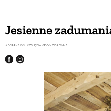
DOM
DOMY W POL
OGRÓD
WARZYWA
Jesienne zadumani
PROJEKTOWANIE
DOM NA WSI
ZDJĘCIA
DOM Z DREWNA
DLA DOM
ZWIERZĘTA W NAT
ZWYCZAJE
ZRÓ
DANIA GŁÓW