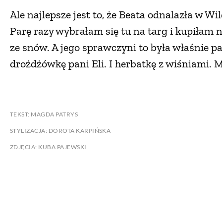
Ale najlepsze jest to, że Beata odnalazła w W
Parę razy wybrałam się tu na targ i kupiłam n
ze snów. A jego sprawczyni to była właśnie pa
drożdżówkę pani Eli. I herbatkę z wiśniami. M
TEKST: MAGDA PATRYS
STYLIZACJA: DOROTA KARPIŃSKA
ZDJĘCIA: KUBA PAJEWSKI