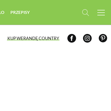
ŁO
PRZEPISY
KUP WERANDĘ COUNTRY
WYBIERZ TYP WYDANIA
WYDANIE DRUKOWANE
aktualny numer z dostawą do domu
E-WYDANIE PDF
przeglądaj bezpośrednio na Twoim
komputerze lub urządzeniu mobilnym