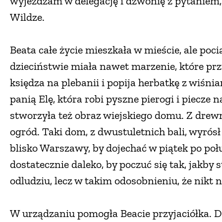
wyjeżdżam w delegację i dzwonię z pytaniem, g
Wildze.
Beata całe życie mieszkała w mieście, ale poc
dzieciństwie miała nawet marzenie, które prz
księdza na plebanii i popija herbatkę z wiśni
panią Elę, która robi pyszne pierogi i piecze
stworzyła też obraz wiejskiego domu. Z dre
ogród. Taki dom, z dwustuletnich bali, wyrós
blisko Warszawy, by dojechać w piątek po połu
dostatecznie daleko, by poczuć się tak, jakby 
odludziu, lecz w takim odosobnieniu, że nikt 
W urządzaniu pomogła Beacie przyjaciółka. Dz