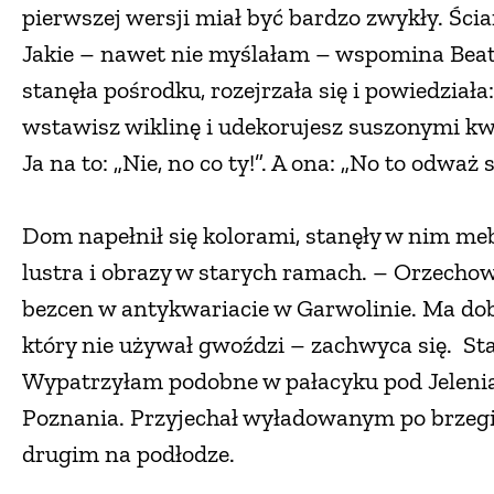
pierwszej wersji miał być bardzo zwykły. Ścia
Jakie – nawet nie myślałam – wspomina Beata
stanęła pośrodku, rozejrzała się i powiedziała
wstawisz wiklinę i udekorujesz suszonymi kwia
Ja na to: „Nie, no co ty!”. A ona: „No to odważ
Dom napełnił się kolorami, stanęły w nim meb
lustra i obrazy w starych ramach. – Orzecho
bezcen w antykwariacie w Garwolinie. Ma dobr
który nie używał gwoździ – zachwyca się. St
Wypatrzyłam podobne w pałacyku pod Jelenią G
Poznania. Przyjechał wyładowanym po brzegi
drugim na podłodze.