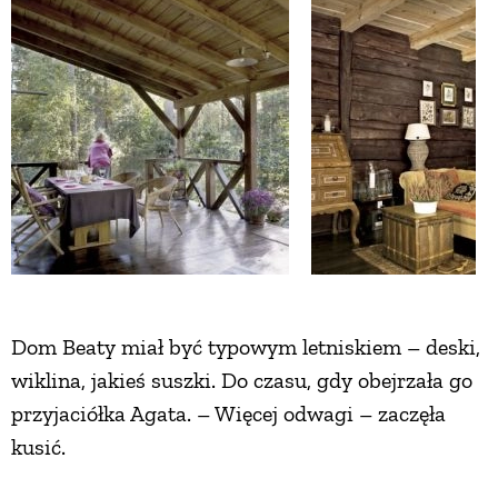
ZWIERZĘTA W NATURZE
GRZYBY
KRAJOBRAZ
RĘKODZIEŁO
RZEMIOSŁO
Dom Beaty miał być typowym letniskiem – deski,
wiklina, jakieś suszki. Do czasu, gdy obejrzała go
ZWYCZAJE
przyjaciółka Agata. – Więcej odwagi – zaczęła
kusić.
ZRÓB TO SAM