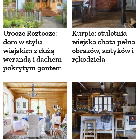
Urocze Roztocze:
Kurpie: stuletnia
dom w stylu
wiejska chata pełna
wiejskim z dużą
obrazów, antyków i
werandą i dachem
rękodzieła
pokrytym gontem