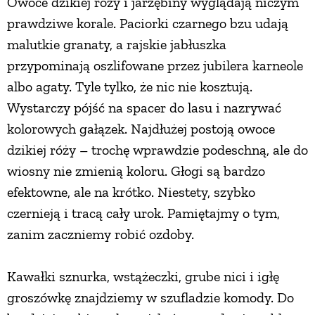
Owoce dzikiej róży i jarzębiny wyglądają niczym
prawdziwe korale. Paciorki czarnego bzu udają
malutkie granaty, a rajskie jabłuszka
przypominają oszlifowane przez jubilera karneole
albo agaty. Tyle tylko, że nic nie kosztują.
Wystarczy pójść na spacer do lasu i nazrywać
kolorowych gałązek. Najdłużej postoją owoce
dzikiej róży – trochę wprawdzie podeschną, ale do
wiosny nie zmienią koloru. Głogi są bardzo
efektowne, ale na krótko. Niestety, szybko
czernieją i tracą cały urok. Pamiętajmy o tym,
zanim zaczniemy robić ozdoby.
Kawałki sznurka, wstążeczki, grube nici i igłę
groszówkę znajdziemy w szufladzie komody. Do