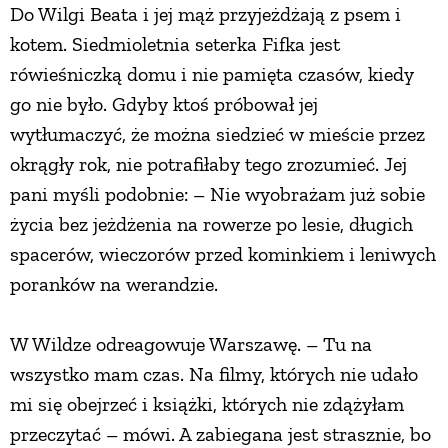
Do Wilgi Beata i jej mąż przyjeżdżają z psem i
PRZEPISY
kotem. Siedmioletnia seterka Fifka jest
rówieśniczką domu i nie pamięta czasów, kiedy
ŚNIADANIA
go nie było. Gdyby ktoś próbował jej
wytłumaczyć, że można siedzieć w mieście przez
okrągły rok, nie potrafiłaby tego zrozumieć. Jej
PRZYSTAWKI
pani myśli podobnie: – Nie wyobrażam już sobie
życia bez jeżdżenia na rowerze po lesie, długich
ZUPY
spacerów, wieczorów przed kominkiem i leniwych
poranków na werandzie.
DANIA GŁÓWNE
W Wildze odreagowuje Warszawę. – Tu na
CIASTA I DESERY
wszystko mam czas. Na filmy, których nie udało
mi się obejrzeć i książki, których nie zdążyłam
DODATKI
przeczytać – mówi. A zabiegana jest strasznie, bo