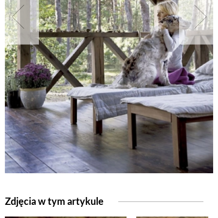
NATURALNIE
URODA
NATURALNA APTECZKA
DLA DOMU
EKO ŻYCIE
PRZYRODA
Zdjęcia w tym artykule
ZWIERZĘTA DOMOWE