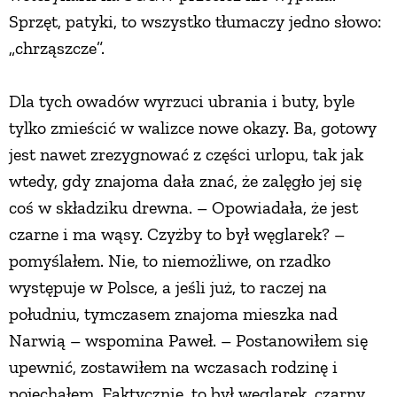
Sprzęt, patyki, to wszystko tłumaczy jedno słowo:
PRZEPISY
„chrząszcze”.
ŚNIADANIA
Dla tych owadów wyrzuci ubrania i buty, byle
tylko zmieścić w walizce nowe okazy. Ba, gotowy
PRZYSTAWKI
jest nawet zrezygnować z części urlopu, tak jak
wtedy, gdy znajoma dała znać, że zalęgło jej się
ZUPY
coś w składziku drewna. – Opowiadała, że jest
czarne i ma wąsy. Czyżby to był węglarek? –
DANIA GŁÓWNE
pomyślałem. Nie, to niemożliwe, on rzadko
występuje w Polsce, a jeśli już, to raczej na
południu, tymczasem znajoma mieszka nad
CIASTA I DESERY
Narwią – wspomina Paweł. – Postanowiłem się
upewnić, zostawiłem na wczasach rodzinę i
DODATKI
pojechałem. Faktycznie, to był węglarek, czarny