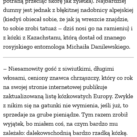
potrafią przeciąć skórę jak żyletka). Najbardziej
dumny jest jednak z błękitnej nadobnicy alpejskiej
(kiedyś obiecał sobie, że jak ją wreszcie znajdzie,
to sobie zrobi tatuaż – dziś nosi go na ramieniu) i
z kózki z Kazachstanu, którą dostał od znanego
rosyjskiego entomologa Michaiła Danilewskiego.
– Niesamowity gość z siwiutkimi, długimi
włosami, ceniony znawca chrząszczy, który co rok
na swojej stronie internetowej publikuje
zaktualizowaną listę kózkowatych Europy. Zwykle
z nikim się na gatunki nie wymienia, jeśli już, to
sprzedaje za grube pieniądze. Tym razem zrobił
wyjątek, bo miałem coś, na czym bardzo mu
zależało: dalekowschodnią bardzo rzadką kózkę.