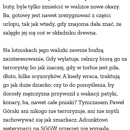
buty, byle tylko zmieścić w walizce nowe okazy.
ZWIERZĘTA W NATURZE
Ba, gotowy jest nawet zrezygnować z części
urlopu, tak jak wtedy, gdy znajoma dała znać, że
GRZYBY
zalęgło jej się coś w składziku drewna.
Na lotniskach jego walizki zawsze budzą
KRAJOBRAZ
zainteresowanie. Gdy wylatuje, celnicy biorą go za
terrorystę: bo jak inaczej, gdy w torbie jest piła,
RĘKODZIEŁO
dłuto, kilka scyzoryków. A kiedy wraca, traktują
go jak duże dziecko: czy to do pomyślenia, by
RZEMIOSŁO
dorosły mężczyzna przywoził z wakacji patyki,
konary, ba, nawet całe pniaki? Tymczasem Paweł
ZWYCZAJE
Górski ani nikogo nie terroryzuje, ani nie myśli
zachowywać się jak smarkacz. Adiunktowi
ZRÓB TO SAM
weterynarii na SGGW przecież nie wypada.