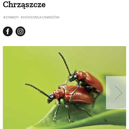
Chrząszcze
BUDUJEMY DOM
OWADY
HODOWLA OWADÓW
OGRÓD
WARZYWA I OWOCE
ROŚLINY OGRODOWE
PORADY
ZIELEŃ W DOMU
PROJEKTOWANIE OGRODU