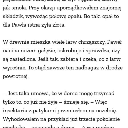
jak smoła. Przy okazji uporządkowałem znajomej
PRZETWORY
składzik, wywożąc połowę opału. Bo taki opał to
dla Pawła istna żyła złota.
INNE
W drewnie mieszka wiele larw chrząszczy. Paweł
nacina nożem gałęzie, oskrobuje i sprawdza, czy
są zasiedlone. Jeśli tak, zabiera i czeka, co z larw
wyrośnie. To stąd zawsze ten nadbagaż w drodze
powrotnej.
– Jest taka umowa, że w domu mogę trzymać
tylko to, co już nie żyje – śmieje się. – Więc
insektaria z patykami przeniosłem na uczelnię.
Wyhodowałem na przykład już trzecie pokolenie
węglarka – opowiada z dumą. – A raz miałem