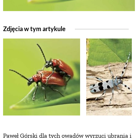
NATURALNIE
Zdjęcia w tym artykule
URODA
NATURALNA APTECZKA
DLA DOMU
EKO ŻYCIE
PRZYRODA
ZWIERZĘTA DOMOWE
Paweł Górski dla tych owadów wyrzuci ubrania i