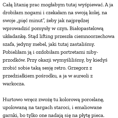
Całą litanię prac mogłabym tutaj wyśpiewać. A ja
drobiłam nogami i czekałam na swoją kolej, na
swoje „pięć minut”, żeby jak najprędzej
wprowadzić pomysły w czyn. Białopastelową
układankę. Stąd lifting przeszła ciemnoorzechowa
szafa, jedyny mebel, jaki tutaj zastaliśmy.
Pobieliłam ją i ozdobiłam portretami niby-
przodków. Przy okazji wymyśliliśmy, by kiedyś
zrobić sobie taką sesję retro. Grzegorz z
przedziałkiem pośrodku, a ja w aureoli z
warkocza.
Hurtowo wręcz zwożę tu kolorową porcelanę,
upolowaną na targach staroci, i emaliowane
garnki, bo tylko one nadają się na płytę pieca.