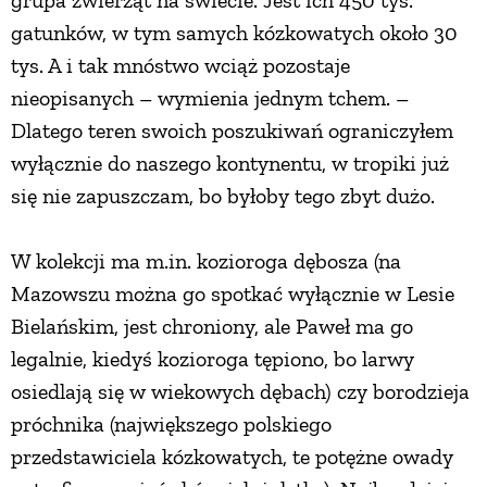
grupa zwierząt na świecie. Jest ich 450 tys.
gatunków, w tym samych kózkowatych około 30
tys. A i tak mnóstwo wciąż pozostaje
nieopisanych – wymienia jednym tchem. –
Dlatego teren swoich poszukiwań ograniczyłem
wyłącznie do naszego kontynentu, w tropiki już
się nie zapuszczam, bo byłoby tego zbyt dużo.
W kolekcji ma m.in. kozioroga dębosza (na
Mazowszu można go spotkać wyłącznie w Lesie
Bielańskim, jest chroniony, ale Paweł ma go
legalnie, kiedyś kozioroga tępiono, bo larwy
osiedlają się w wiekowych dębach) czy borodzieja
próchnika (największego polskiego
przedstawiciela kózkowatych, te potężne owady