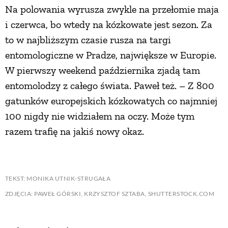
Na polowania wyrusza zwykle na przełomie maja
i czerwca, bo wtedy na kózkowate jest sezon. Za
to w najbliższym czasie rusza na targi
entomologiczne w Pradze, największe w Europie.
W pierwszy weekend października zjadą tam
entomolodzy z całego świata. Paweł też. – Z 800
gatunków europejskich kózkowatych co najmniej
100 nigdy nie widziałem na oczy. Może tym
razem trafię na jakiś nowy okaz.
TEKST: MONIKA UTNIK-STRUGAŁA
ZDJĘCIA: PAWEŁ GÓRSKI, KRZYSZTOF SZTABA, SHUTTERSTOCK.COM