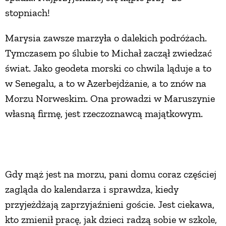
stopniach!
PRZEPISY
Marysia zawsze marzyła o dalekich podróżach.
ŚNIADANIA
Tymczasem po ślubie to Michał zaczął zwiedzać
świat. Jako geodeta morski co chwila ląduje a to
w Senegalu, a to w Azerbejdżanie, a to znów na
PRZYSTAWKI
Morzu Norweskim. Ona prowadzi w Maruszynie
własną firmę, jest rzeczoznawcą majątkowym.
ZUPY
DANIA GŁÓWNE
Gdy mąż jest na morzu, pani domu coraz częściej
CIASTA I DESERY
zagląda do kalendarza i sprawdza, kiedy
przyjeżdżają zaprzyjaźnieni goście. Jest ciekawa,
DODATKI
kto zmienił pracę, jak dzieci radzą sobie w szkole,