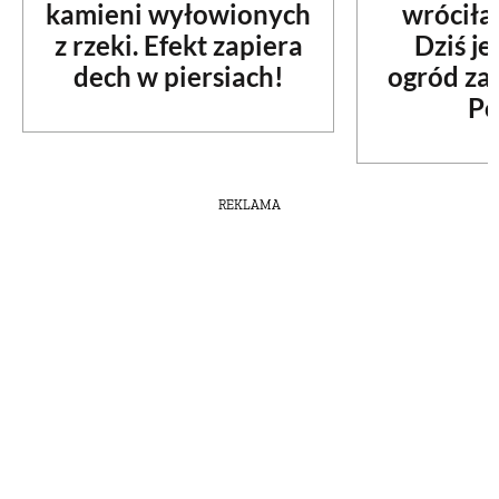
kamieni wyłowionych
wróciła
z rzeki. Efekt zapiera
Dziś je
dech w piersiach!
ogród za
Po
REKLAMA