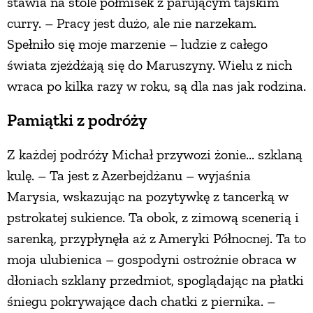
stawia na stole półmisek z parującym tajskim
curry. – Pracy jest dużo, ale nie narzekam.
Spełniło się moje marzenie – ludzie z całego
świata zjeżdżają się do Maruszyny. Wielu z nich
wraca po kilka razy w roku, są dla nas jak rodzina.
Pamiątki z podróży
Z każdej podróży Michał przywozi żonie... szklaną
kulę. – Ta jest z Azerbejdżanu – wyjaśnia
Marysia, wskazując na pozytywkę z tancerką w
pstrokatej sukience. Ta obok, z zimową scenerią i
sarenką, przypłynęła aż z Ameryki Północnej. Ta to
moja ulubienica – gospodyni ostrożnie obraca w
dłoniach szklany przedmiot, spoglądając na płatki
śniegu pokrywające dach chatki z piernika. –