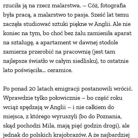
rzuciła ją na rzecz malarstwa. – Cóż, fotografia
PRZEPISY
była pracą, a malarstwo to pasja. Sześć lat temu
zaczęła studiować sztuki piękne w Anglii. Ale nie
ŚNIADANIA
koniec na tym, bo choć bez żalu zamieniła aparat
na sztalugę, a apartament w dawnej stodole
zamierza przerobić na pracownię (jest tam
PRZYSTAWKI
najlepsze światło w całym siedlisku), to ostatnie
lato poświęciła… ceramice.
ZUPY
Po ponad 20 latach emigracji postanowili wrócić.
DANIA GŁÓWNE
Wprawdzie tylko połowicznie – bo część roku
wciąż spędzają w Anglii – i nie całkiem do
CIASTA I DESERY
miejsca, z którego wyruszyli (bo do Poznania,
skąd pochodzi Mila, mają pięć godzin drogi), ale
DODATKI
jednak do polskich krajobrazów. A że najbardziej