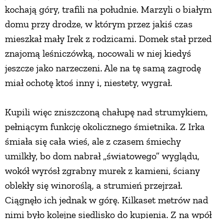
kochają góry, trafili na południe. Marzyli o białym
PRZETWORY
domu przy drodze, w którym przez jakiś czas
mieszkał mały Irek z rodzicami. Domek stał przed
INNE
znajomą leśniczówką, nocowali w niej kiedyś
jeszcze jako narzeczeni. Ale na tę samą zagrodę
miał ochotę ktoś inny i, niestety, wygrał.
Kupili więc zniszczoną chałupę nad strumykiem,
pełniącym funkcję okolicznego śmietnika. Z Irka
śmiała się cała wieś, ale z czasem śmiechy
umilkły, bo dom nabrał „światowego” wyglądu,
wokół wyrósł zgrabny murek z kamieni, ściany
oblekły się winoroślą, a strumień przejrzał.
Ciągnęło ich jednak w górę. Kilkaset metrów nad
nimi było kolejne siedlisko do kupienia. Z na wpół