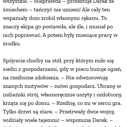
wszystkie. – Nieprawda – protestuje Darek ze
śmiechem – tańczyć nie umiem! Ale cały ten
wspaniały dom zrobił własnymi rękami. To
znaczy ekipa go postawiła, ale źle, i musiał po
nich poprawiać. A potem były miesiące pracy w
środku.
Spójrzcie choćby na stół, przy którym miło się
siedzi z gospodarzami, gdy w piecu buzuje ogień,
na rzeźbione zdobienia. – Nie odwzorowuję
znanych motywów – mówi gospodarz. Ubrany w
indiański strój, własnoręcznie uszyty i ozdobiony,
krząta się po domu. – Rzeźbię, co mi w sercu gra.
Tylko drzwi są stare. – Przetrwały dwie wojny,
widziały wiele tajemnic – wspomina Darek. –