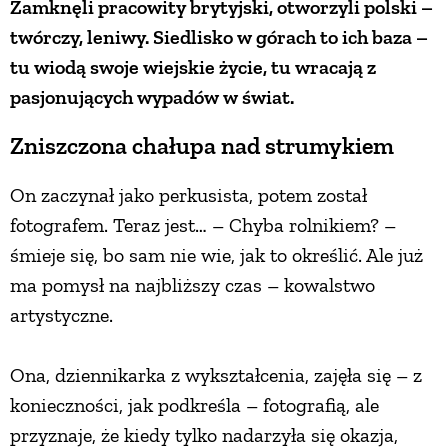
Zamknęli pracowity brytyjski, otworzyli polski –
twórczy, leniwy. Siedlisko w górach to ich baza –
ZWIERZĘTA W NATURZE
tu wiodą swoje wiejskie życie, tu wracają z
pasjonujących wypadów w świat.
GRZYBY
Zniszczona chałupa nad strumykiem
KRAJOBRAZ
On zaczynał jako perkusista, potem został
fotografem. Teraz jest… – Chyba rolnikiem? –
RĘKODZIEŁO
śmieje się, bo sam nie wie, jak to określić. Ale już
ma pomysł na najbliższy czas – kowalstwo
RZEMIOSŁO
artystyczne.
ZWYCZAJE
Ona, dziennikarka z wykształcenia, zajęła się – z
konieczności, jak podkreśla – fotografią, ale
ZRÓB TO SAM
przyznaje, że kiedy tylko nadarzyła się okazja,