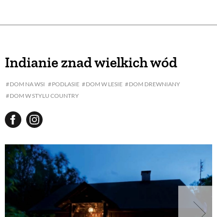
Indianie znad wielkich wód
DOM NA WSI
PODLASIE
DOM W LESIE
DOM DREWNIANY
DOM W STYLU COUNTRY