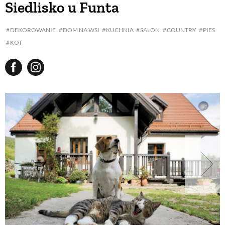
Siedlisko u Funta
BUDUJEMY DOM
DEKOROWANIE
DOM NA WSI
KUCHNIA
SALON
COUNTRY
PIES
KOT
OGRÓD
WARZYWA I OWOCE
ROŚLINY OGRODOWE
PORADY
ZIELEŃ W DOMU
PROJEKTOWANIE OGRODU