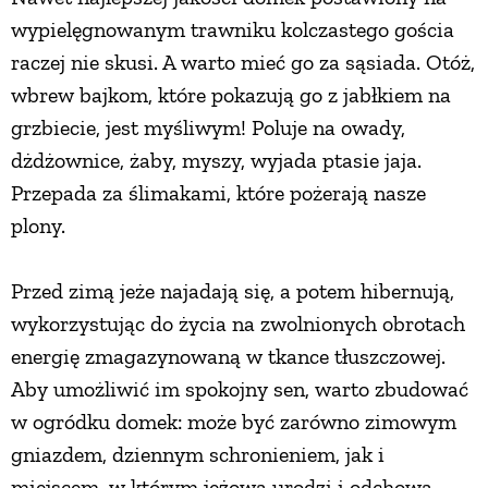
wypielęgnowanym trawniku kolczastego gościa
raczej nie skusi. A warto mieć go za sąsiada. Otóż,
wbrew bajkom, które pokazują go z jabłkiem na
grzbiecie, jest myśliwym! Poluje na owady,
dżdżownice, żaby, myszy, wyjada ptasie jaja.
Przepada za ślimakami, które pożerają nasze
plony.
Przed zimą jeże najadają się, a potem hibernują,
wykorzystując do życia na zwolnionych obrotach
energię zmagazynowaną w tkance tłuszczowej.
Aby umożliwić im spokojny sen, warto zbudować
w ogródku domek: może być zarówno zimowym
gniazdem, dziennym schronieniem, jak i
miejscem, w którym jeżowa urodzi i odchowa