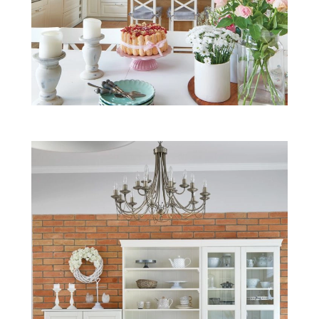
ZWIERZĘTA W NATURZE
GRZYBY
KRAJOBRAZ
RĘKODZIEŁO
RZEMIOSŁO
ZWYCZAJE
ZRÓB TO SAM