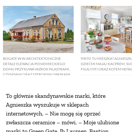
BOGATE W W ARCHITEKTONICZNE
￼KTO TU MIESZKA? AGNIESZKA 
DETALE ELEWACJA PONIEMIECKIEGO
DZIEĆMI MAJĄ I KACPREM, S
DOMU PRZYKUWA WZROK PILASTRAMI,
FIGĄ I FIFI ORAZ KOTEM HEŃK
GZYMSAMI ORAZ SZEROKIMI OPASKAMI
WOKÓŁ OKIEN. SPADZISTY DASZEK
AŻUROWEGO GANKU PODTRZYMUJE
ORYGINALNA KONSTRUKCJA Z 1908
To głównie skandynawskie marki, które
ROKU.
Agnieszka wyszukuje w sklepach
internetowych. – Nie mogę się oprzeć
zwłaszcza ceramice – mówi. – Moje ulubione
marki to Green Gate, Ib Laursen, Bastion