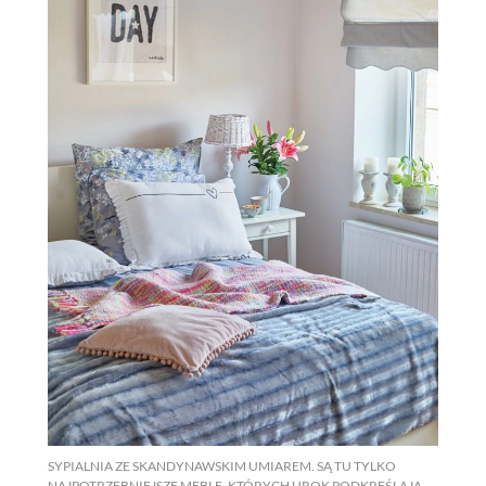
SYPIALNIA ZE SKANDYNAWSKIM UMIAREM. SĄ TU TYLKO
NAJPOTRZEBNIEJSZE MEBLE, KTÓRYCH UROK PODKREŚLAJĄ