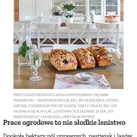
PRZEPISY
ŚNIADANIA
PRZYSTAWKI
ZUPY
DANIA GŁÓWNE
PRZY OKAZJI REMONTU W KUCHNI POJAWIŁY SIĘ DWA
PIEKARNIKI – NA WYSOKOŚCI BLATU, BY AGNIESZKA, KTÓRA
NIEMAL CODZIENNIE PIECZE CIASTA, TARTY I BUŁECZKI, NIE
CIASTA I DESERY
MUSIAŁA SIĘ SCHYLAĆ. LODÓWKI TEŻ SĄ DWIE. DUŻA „DO
WSZYSTKIEGO” I MNIEJSZA, UKRYTA W WYSPIE.
Prace ogrodowe to nie słodkie lenistwo
DODATKI
Dookoła hektary pól uprawnych, pastwisk i lasów.