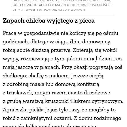
PASTELOWE DETALE: PLED MARKI TCHIBO, KWIECISTA POŚCIEL
Z HOME & YOU I PLUSZOWA NARZUTA Z JYSKU
Zapach chleba wyjętego z pieca
Praca w gospodarstwie nie kończy się po ośmiu
godzinach, dlatego w ciągu dnia domownicy
robią sobie dłuższą przerwę. Zbierają się wokół
wyspy, rozmawiają o tym, jak im minął dzień i co
mają jeszcze w planach. Przy okazji pogryzają coś
słodkiego: chałkę z makiem, jeszcze ciepłą,
z odrobiną masła lub domową konfiturą
z truskawek, innym razem ciasto drożdżowe
z grubą warstwą kruszonki i lukrem cytrynowym.
Agnieszka piekła je już tyle razy, że mogłaby to
robić z zamkniętymi oczami. Z domu rodzinnego
wyniosła kilka smakowitych przepisów