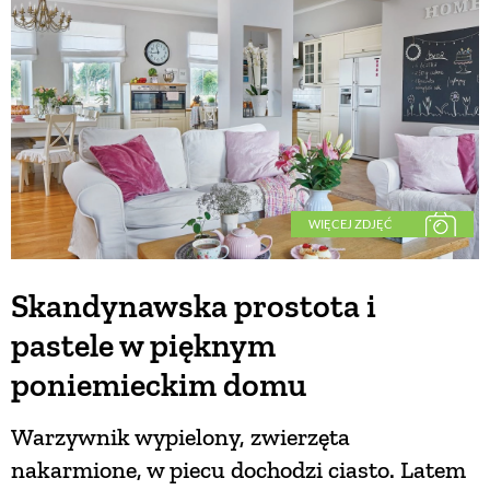
BUDUJEMY DOM
OGRÓD
WARZYWA I OWOCE
WIĘCEJ ZDJĘĆ
ROŚLINY OGRODOWE
Skandynawska prostota i
pastele w pięknym
PORADY
poniemieckim domu
ZIELEŃ W DOMU
Warzywnik wypielony, zwierzęta
nakarmione, w piecu dochodzi ciasto. Latem
PROJEKTOWANIE OGRODU