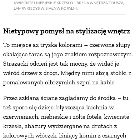
KWIECISTE I NIEBIESKIE KRZESŁO – BRENA WNĘTRZA Z DUSZĄ.
LAMPA KIEDYŚ WISIAŁA W KOPALNI.
Nietypowy pomysł na stylizację wnętrz
To miejsce aż tryska kolorami – czerwone słupy
okalające taras są jego znakiem rozpoznawczym.
Strażacki odcień jest tak mocny, że widać je
wśród drzew z drogi. Między nimi stoją stoliki z
pomalowanych olbrzymich szpul na kable.
Przez szklaną ścianę zaglądamy do środka – tu
też sporo się dzieje: błyszcząca kuchnia w
czerwieniach, niebieskie i żółte fotele, kwieciste
krzesła, abażury wydziergane na drutach z
kolorowych włóczek, lśniący komin z czarnych