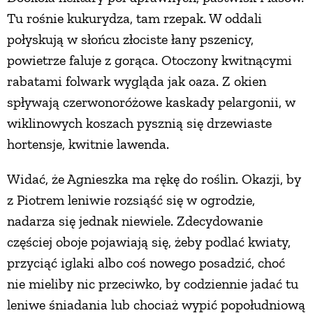
Tu rośnie kukurydza, tam rzepak. W oddali
PRZETWORY
połyskują w słońcu złociste łany pszenicy,
powietrze faluje z gorąca. Otoczony kwitnącymi
INNE
rabatami folwark wygląda jak oaza. Z okien
spływają czerwonoróżowe kaskady pelargonii, w
wiklinowych koszach pysznią się drzewiaste
hortensje, kwitnie lawenda.
Widać, że Agnieszka ma rękę do roślin. Okazji, by
z Piotrem leniwie rozsiąść się w ogrodzie,
nadarza się jednak niewiele. Zdecydowanie
częściej oboje pojawiają się, żeby podlać kwiaty,
przyciąć iglaki albo coś nowego posadzić, choć
nie mieliby nic przeciwko, by codziennie jadać tu
leniwe śniadania lub chociaż wypić popołudniową