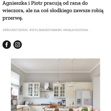
Agnieszka i Piotr pracują od rana do
wieczora, ale na coś słodkiego zawsze robią
NATURALNIE
przerwę.
URODA
PROJEKT DOMU
STYL SKANDYNAWSKI
BIAŁA KUCHNIA
NATURALNA APTECZKA
DLA DOMU
EKO ŻYCIE
PRZYRODA
ZWIERZĘTA DOMOWE