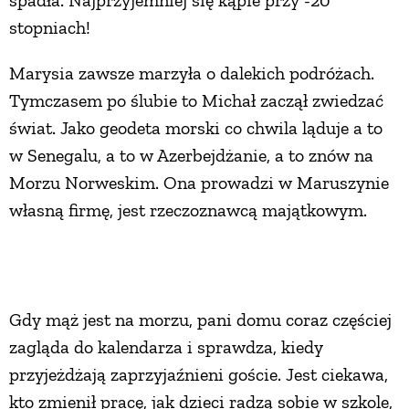
stopniach!
PRZEPISY
Marysia zawsze marzyła o dalekich podróżach.
ŚNIADANIA
Tymczasem po ślubie to Michał zaczął zwiedzać
świat. Jako geodeta morski co chwila ląduje a to
PRZYSTAWKI
w Senegalu, a to w Azerbejdżanie, a to znów na
Morzu Norweskim. Ona prowadzi w Maruszynie
własną firmę, jest rzeczoznawcą majątkowym.
ZUPY
DANIA GŁÓWNE
Gdy mąż jest na morzu, pani domu coraz częściej
CIASTA I DESERY
zagląda do kalendarza i sprawdza, kiedy
przyjeżdżają zaprzyjaźnieni goście. Jest ciekawa,
DODATKI
kto zmienił pracę, jak dzieci radzą sobie w szkole,