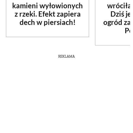
kamieni wyłowionych
wróciła
z rzeki. Efekt zapiera
Dziś je
dech w piersiach!
ogród za
Po
REKLAMA