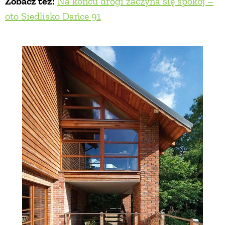
Zobacz też:
Na końcu drogi zaczyna się spokój –
oto Siedlisko Dańce 91