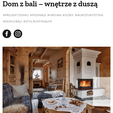
Dom z bali – wnętrze z duszą
BUDUJEMY DOM
PROJEKT DOMU
PODHALE
NATURA
GÓRY
AGROTURYSTYKA
DOM Z BALI
STYL RUSTYKALNY
OGRÓD
WARZYWA I OWOCE
ROŚLINY OGRODOWE
PORADY
ZIELEŃ W DOMU
PROJEKTOWANIE OGRODU