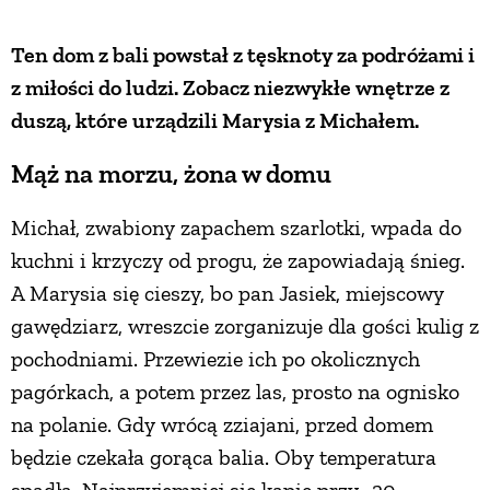
ZWIERZĘTA W NATURZE
Ten dom z bali powstał z tęsknoty za podróżami i
z miłości do ludzi. Zobacz niezwykłe wnętrze z
duszą, które urządzili Marysia z Michałem.
GRZYBY
Mąż na morzu, żona w domu
KRAJOBRAZ
Michał, zwabiony zapachem szarlotki, wpada do
RĘKODZIEŁO
kuchni i krzyczy od progu, że zapowiadają śnieg.
A Marysia się cieszy, bo pan Jasiek, miejscowy
gawędziarz, wreszcie zorganizuje dla gości kulig z
RZEMIOSŁO
pochodniami. Przewiezie ich po okolicznych
pagórkach, a potem przez las, prosto na ognisko
ZWYCZAJE
na polanie. Gdy wrócą zziajani, przed domem
będzie czekała gorąca balia. Oby temperatura
ZRÓB TO SAM
spadła. Najprzyjemniej się kąpie przy -20