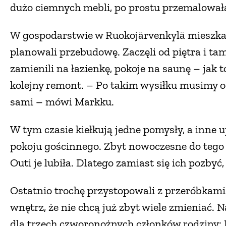
dużo ciemnych mebli, po prostu przemalowała
W gospodarstwie w Ruokojärvenkylä mieszkają 
planowali przebudowę. Zaczęli od piętra i ta
zamienili na łazienkę, pokoje na saunę – jak t
kolejny remont. – Po takim wysiłku musimy 
sami – mówi Markku.
W tym czasie kiełkują jedne pomysły, a inne u
pokoju gościnnego. Zbyt nowoczesne do tego w
Outi je lubiła. Dlatego zamiast się ich pozbyć
Ostatnio trochę przystopowali z przeróbkami.
wnętrz, że nie chcą już zbyt wiele zmieniać. 
dla trzech czworonożnych członków rodziny: E