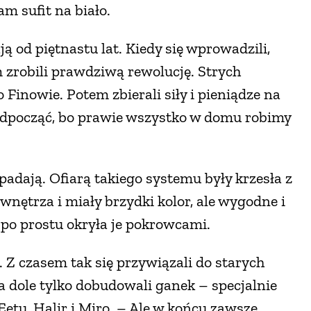
m sufit na biało.
od piętnastu lat. Kiedy się wprowadzili,
m zrobili prawdziwą rewolucję. Strych
o Finowie. Potem zbierali siły i pieniądze na
odpocząć, bo prawie wszystko w domu robimy
padają. Ofiarą takiego systemu były krzesła z
nętrza i miały brzydki kolor, ale wygodne i
, po prostu okryła je pokrowcami.
 Z czasem tak się przywiązali do starych
Na dole tylko dobudowali ganek – specjalnie
etu, Halir i Miro. – Ale w końcu zawsze