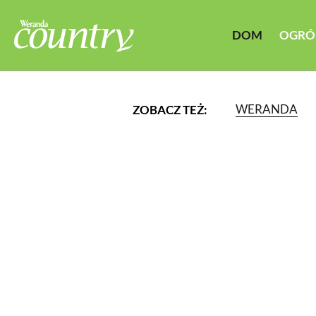
DOM
OGRÓ
WERANDA
ZOBACZ TEŻ:
LUB WYBIERZ JEDNĄ Z K