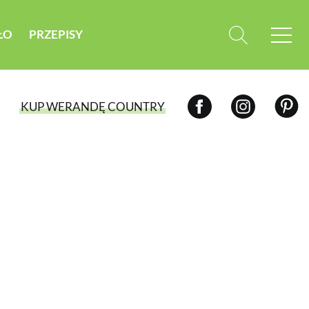
ŁO
PRZEPISY
KUP WERANDĘ COUNTRY
WYBIERZ TYP WYDANIA
WYDANIE DRUKOWANE
aktualny numer z dostawą do domu
E-WYDANIE PDF
przeglądaj bezpośrednio na Twoim
komputerze lub urządzeniu mobilnym