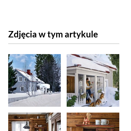
OM
BUDUJEMY DOM
DY
ZIELEŃ W DOMU
Zdjęcia w tym artykule
RALNA APTECZKA
A DOMOWE
EŁO
RZEMIOSŁO
ZYSTAWKI
ZUPY
TWORY
INNE