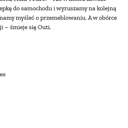
zepkę do samochodu i wyruszamy na kolejną
zynamy myśleć o przemeblowaniu. A w obórce
i – śmieje się Outi.
res