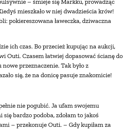
ulsywnie – śmieje się Markku, prowadząc
Kiedyś mieszkało w niej dwadzieścia krów!
ebli: pokiereszowana ławeczka, dziwaczna
ie ich czas. Bo przecież kupując na aukcji,
wi Outi. Czasem łatwiej dopasować ścianę do
u nowe przeznaczenie. Tak było z
zało się, że na donicę pasuje znakomicie!
upełnie nie pogubić. Ja ufam swojemu
mi się bardzo podoba, zdołam to jakoś
ami – przekonuje Outi. – Gdy kupiłam za