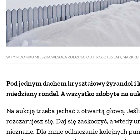
W TYM DOMKU MIESZKA WESOŁA RODZINA: OUTI ROJO (35 LAT), MARKKU HERRA
Pod jednym dachem kryształowy żyrandol i koz
miedziany rondel. A wszystko zdobyte na aukcj
Na aukcję trzeba jechać z otwartą głową. Jeś
rozczarujesz się. Daj się zaskoczyć, a wtedy 
nieznane. Dla mnie odhaczanie kolejnych pun