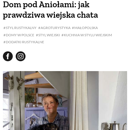
Dom pod Aniołami: jak
prawdziwa wiejska chata
BUDUJEMY DOM
STYL RUSTYKALNY
AGROTURYSTYKA
MAŁOPOLSKA
DOMY W POLSCE
STYL WIEJSKI
KUCHNIA W STYLU WIEJSKIM
OGRÓD
DODATKI RUSTYKALNE
WARZYWA I OWOCE
ROŚLINY OGRODOWE
PORADY
ZIELEŃ W DOMU
PROJEKTOWANIE OGRODU