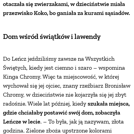
otaczała się zwierzakami, w dzieciństwie miała
PRZEPISY
przezwisko Koko, bo ganiała za kurami sąsiadów.
ŚNIADANIA
Dom wśród świątków i lawendy
PRZYSTAWKI
Do Leńcz jeździliśmy zawsze na Wszystkich
Świętych, kiedy jest ciemno i szaro – wspomina
ZUPY
Kinga Chromy. Więc ta miejscowość, w której
wychował się jej ojciec, znany rzeźbiarz Bronisław
DANIA GŁÓWNE
Chromy, w dzieciństwie nie kojarzyła się jej zbyt
radośnie. Wiele lat później, kiedy
szukała miejsca,
CIASTA I DESERY
gdzie chciałaby postawić swój dom, zobaczyła
Leńcze w lecie
. – To była, jak ją nazywam, złota
DODATKI
godzina. Zielone zboża upstrzone kolorami