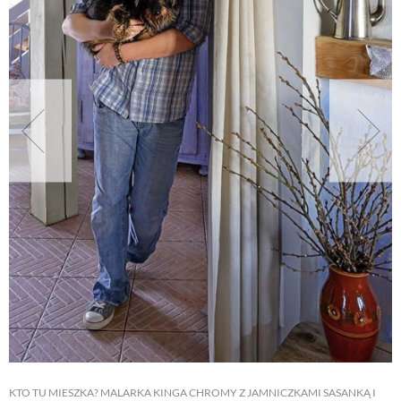
NATURALNIE
URODA
NATURALNA APTECZKA
DLA DOMU
EKO ŻYCIE
PRZYRODA
ZWIERZĘTA DOMOWE
KTO TU MIESZKA? MALARKA KINGA CHROMY Z JAMNICZKAMI SASANKĄ I