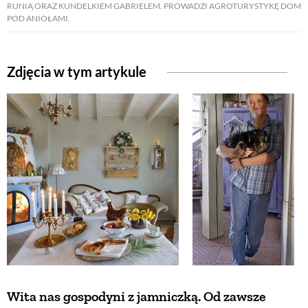
RUNIĄ ORAZ KUNDELKIEM GABRIELEM. PROWADZI AGROTURYSTYKĘ DOM
POD ANIOŁAMI.
ZWIERZĘTA W NATURZE
Zdjęcia w tym artykule
GRZYBY
KRAJOBRAZ
RĘKODZIEŁO
RZEMIOSŁO
ZWYCZAJE
ZRÓB TO SAM
Wita nas gospodyni z jamniczką. Od zawsze