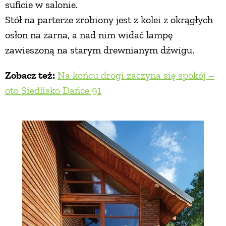
suficie w salonie.
Stół na parterze zrobiony jest z kolei z okrągłych
osłon na żarna, a nad nim widać lampę
zawieszoną na starym drewnianym dźwigu.
Zobacz też:
Na końcu drogi zaczyna się spokój –
oto Siedlisko Dańce 91