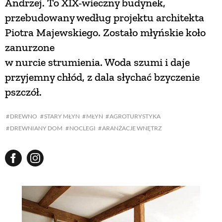
Andrzej. To XIX-wieczny budynek,
przebudowany według projektu architekta
Piotra Majewskiego. Zostało młyńskie koło
zanurzone
w nurcie strumienia. Woda szumi i daje
przyjemny chłód, z dala słychać bzyczenie
pszczół.
DREWNO
STARY MŁYN
MŁYN
AGROTURYSTYKA
DREWNIANY DOM
NOCLEGI
ARANŻACJE WNĘTRZ