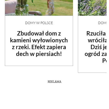
DOMY W POLSCE
DOMY 
Zbudował dom z
Rzuciła
kamieni wyłowionych
wróciła
z rzeki. Efekt zapiera
Dziś je
dech w piersiach!
ogród za
Po
REKLAMA