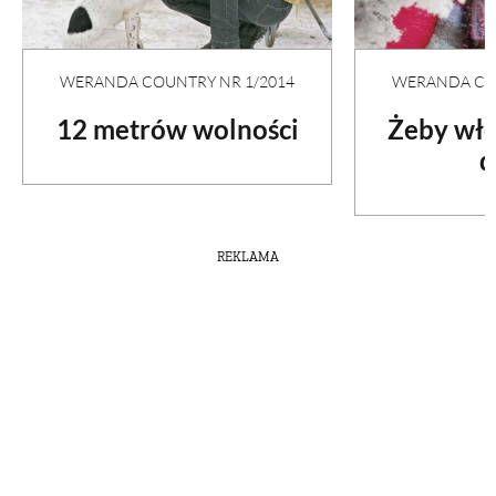
WERANDA COUNTRY NR 1/2014
WERANDA COU
12 metrów wolności
Żeby wło
d
REKLAMA