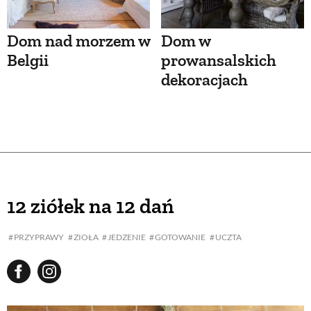
Dom nad morzem w
Dom w
Belgii
prowansalskich
dekoracjach
12 ziółek na 12 dań
PRZYPRAWY
ZIOŁA
JEDZENIE
GOTOWANIE
UCZTA