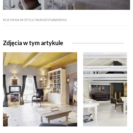
NATURALNIE
KUCHNIA W STYLU SKANDYNAWSKIM.
URODA
Zdjęcia w tym artykule
NATURALNA APTECZKA
DLA DOMU
EKO ŻYCIE
PRZYRODA
ZWIERZĘTA DOMOWE