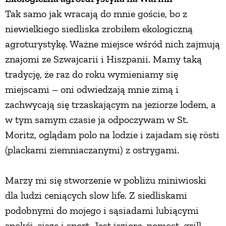
Tak samo jak wracają do mnie goście, bo z
PRZETWORY
niewielkiego siedliska zrobiłem ekologiczną
agroturystykę. Ważne miejsce wśród nich zajmują
INNE
znajomi ze Szwajcarii i Hiszpanii. Mamy taką
tradycję, że raz do roku wymieniamy się
miejscami – oni odwiedzają mnie zimą i
zachwycają się trzaskającym na jeziorze lodem, a
w tym samym czasie ja odpoczywam w St.
Moritz, oglądam polo na lodzie i zajadam się rösti
(plackami ziemniaczanymi) z ostrygami.
Marzy mi się stworzenie w pobliżu miniwioski
dla ludzi ceniących slow life. Z siedliskami
podobnymi do mojego i sąsiadami lubiącymi
spokój, ciszę i sport. Jest jezioro, pomost, grill.