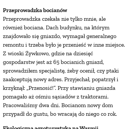
Przeprowadzka bocianów
PRZEPISY
Przeprowadzka czekała nie tylko mnie, ale
również bociana. Dach budynku, na którym
ŚNIADANIA
znajdowało się gniazdo, wymagał generalnego
remontu i trzeba było je przenieść w inne miejsce.
PRZYSTAWKI
Z wioski Żywkowo, gdzie na dziesięć
gospodarstw jest aż 65 bocianich gniazd,
ZUPY
sprowadziłem specjalistę, żeby ocenił, czy ptaki
zaakceptują nowy adres. Przyjechał, popatrzył i
DANIA GŁÓWNE
krzyknął: „Przenosić!”. Przy stawianiu gniazda
pomagało aż ośmiu sąsiadów z traktorami.
CIASTA I DESERY
Pracowaliśmy dwa dni. Bocianom nowy dom
przypadł do gustu, bo wracają do niego co rok.
DODATKI
Ekologiczna agroturystyka na Warmii