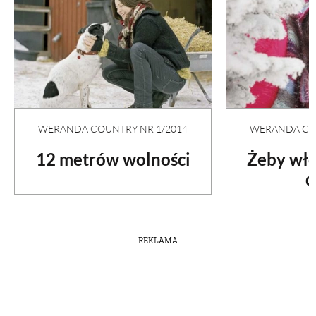
WERANDA COUNTRY NR 1/2014
WERANDA COU
12 metrów wolności
Żeby wło
d
REKLAMA