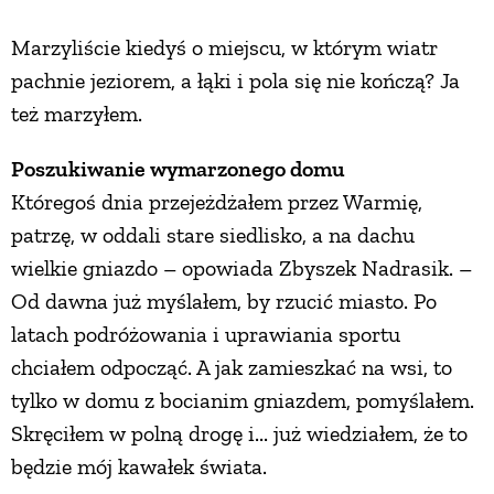
Marzyliście kiedyś o miejscu, w którym wiatr
ZWIERZĘTA W NATURZE
pachnie jeziorem, a łąki i pola się nie kończą? Ja
też marzyłem.
GRZYBY
Poszukiwanie wymarzonego domu
KRAJOBRAZ
Któregoś dnia przejeżdżałem przez Warmię,
patrzę, w oddali stare siedlisko, a na dachu
RĘKODZIEŁO
wielkie gniazdo – opowiada Zbyszek Nadrasik. –
Od dawna już myślałem, by rzucić miasto. Po
RZEMIOSŁO
latach podróżowania i uprawiania sportu
chciałem odpocząć. A jak zamieszkać na wsi, to
tylko w domu z bocianim gniazdem, pomyślałem.
ZWYCZAJE
Skręciłem w polną drogę i... już wiedziałem, że to
będzie mój kawałek świata.
ZRÓB TO SAM