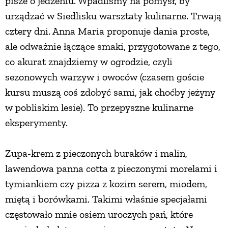
pisze o jedzeniu. Wpadliśmy na pomysł, by
urządzać w Siedlisku warsztaty kulinarne. Trwają
cztery dni. Anna Maria proponuje dania proste,
ale odważnie łączące smaki, przygotowane z tego,
co akurat znajdziemy w ogrodzie, czyli
sezonowych warzyw i owoców (czasem goście
kursu muszą coś zdobyć sami, jak choćby jeżyny
w pobliskim lesie). To przepyszne kulinarne
eksperymenty.
Zupa-krem z pieczonych buraków i malin,
lawendowa panna cotta z pieczonymi morelami i
tymiankiem czy pizza z kozim serem, miodem,
miętą i borówkami. Takimi właśnie specjałami
częstowało mnie osiem uroczych pań, które