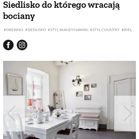
Siedlisko do którego wracają
bociany
BUDUJEMY DOM
DREWNO
SIEDLISKO
STYL SKANDYNAWSKI
STYL COUNTRY
BIEL
OGRÓD
WARZYWA I OWOCE
ROŚLINY OGRODOWE
PORADY
ZIELEŃ W DOMU
PROJEKTOWANIE OGRODU