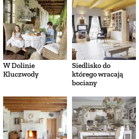
W Dolinie
Siedlisko do
Kluczwody
którego wracają
bociany