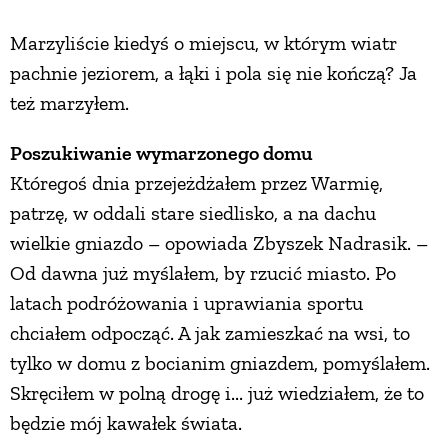
Marzyliście kiedyś o miejscu, w którym wiatr
ZWIERZĘTA W NATURZE
pachnie jeziorem, a łąki i pola się nie kończą? Ja
też marzyłem.
GRZYBY
Poszukiwanie wymarzonego domu
KRAJOBRAZ
Któregoś dnia przejeżdżałem przez Warmię,
patrzę, w oddali stare siedlisko, a na dachu
RĘKODZIEŁO
wielkie gniazdo – opowiada Zbyszek Nadrasik. –
Od dawna już myślałem, by rzucić miasto. Po
RZEMIOSŁO
latach podróżowania i uprawiania sportu
chciałem odpocząć. A jak zamieszkać na wsi, to
tylko w domu z bocianim gniazdem, pomyślałem.
ZWYCZAJE
Skręciłem w polną drogę i... już wiedziałem, że to
będzie mój kawałek świata.
ZRÓB TO SAM