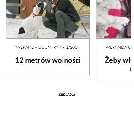
WERANDA COUNTRY NR 1/2014
WERANDA COU
12 metrów wolności
Żeby wło
d
REKLAMA