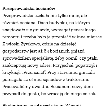
Przeprowadzka bocianów
PRZEPISY
Przeprowadzka czekała nie tylko mnie, ale
również bociana. Dach budynku, na którym
ŚNIADANIA
znajdowało się gniazdo, wymagał generalnego
remontu i trzeba było je przenieść w inne miejsce.
PRZYSTAWKI
Z wioski Żywkowo, gdzie na dziesięć
gospodarstw jest aż 65 bocianich gniazd,
ZUPY
sprowadziłem specjalistę, żeby ocenił, czy ptaki
zaakceptują nowy adres. Przyjechał, popatrzył i
DANIA GŁÓWNE
krzyknął: „Przenosić!”. Przy stawianiu gniazda
pomagało aż ośmiu sąsiadów z traktorami.
CIASTA I DESERY
Pracowaliśmy dwa dni. Bocianom nowy dom
przypadł do gustu, bo wracają do niego co rok.
DODATKI
Ekologiczna agroturystyka na Warmii