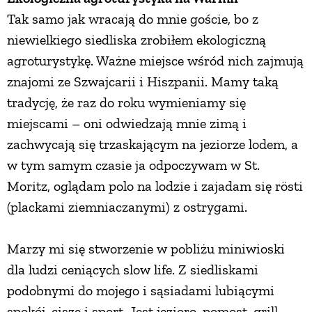
Tak samo jak wracają do mnie goście, bo z
PRZETWORY
niewielkiego siedliska zrobiłem ekologiczną
agroturystykę. Ważne miejsce wśród nich zajmują
INNE
znajomi ze Szwajcarii i Hiszpanii. Mamy taką
tradycję, że raz do roku wymieniamy się
miejscami – oni odwiedzają mnie zimą i
zachwycają się trzaskającym na jeziorze lodem, a
w tym samym czasie ja odpoczywam w St.
Moritz, oglądam polo na lodzie i zajadam się rösti
(plackami ziemniaczanymi) z ostrygami.
Marzy mi się stworzenie w pobliżu miniwioski
dla ludzi ceniących slow life. Z siedliskami
podobnymi do mojego i sąsiadami lubiącymi
spokój, ciszę i sport. Jest jezioro, pomost, grill.