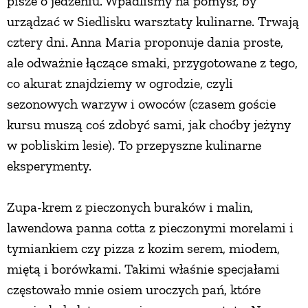
pisze o jedzeniu. Wpadliśmy na pomysł, by
urządzać w Siedlisku warsztaty kulinarne. Trwają
cztery dni. Anna Maria proponuje dania proste,
ale odważnie łączące smaki, przygotowane z tego,
co akurat znajdziemy w ogrodzie, czyli
sezonowych warzyw i owoców (czasem goście
kursu muszą coś zdobyć sami, jak choćby jeżyny
w pobliskim lesie). To przepyszne kulinarne
eksperymenty.
Zupa-krem z pieczonych buraków i malin,
lawendowa panna cotta z pieczonymi morelami i
tymiankiem czy pizza z kozim serem, miodem,
miętą i borówkami. Takimi właśnie specjałami
częstowało mnie osiem uroczych pań, które