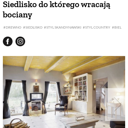
Siedlisko do którego wracają
bociany
BUDUJEMY DOM
DREWNO
SIEDLISKO
STYL SKANDYNAWSKI
STYL COUNTRY
BIEL
OGRÓD
WARZYWA I OWOCE
ROŚLINY OGRODOWE
PORADY
ZIELEŃ W DOMU
PROJEKTOWANIE OGRODU