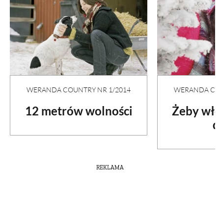
WERANDA COUNTRY NR 1/2014
WERANDA COU
12 metrów wolności
Żeby wło
d
REKLAMA