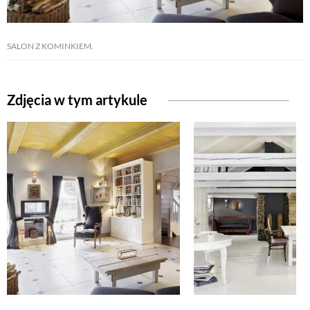
NATURALNIE
SALON Z KOMINKIEM.
URODA
Zdjęcia w tym artykule
NATURALNA APTECZKA
DLA DOMU
EKO ŻYCIE
PRZYRODA
ZWIERZĘTA DOMOWE