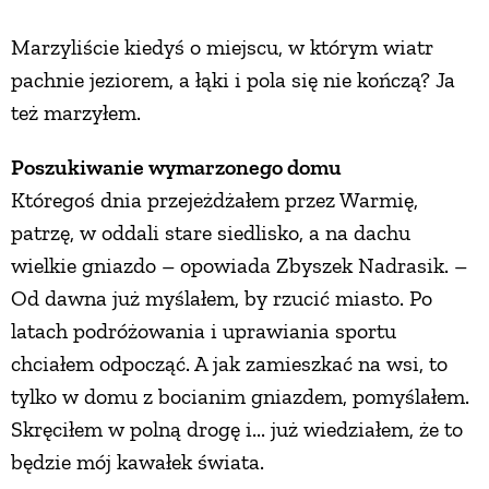
Marzyliście kiedyś o miejscu, w którym wiatr
ZWIERZĘTA W NATURZE
pachnie jeziorem, a łąki i pola się nie kończą? Ja
też marzyłem.
GRZYBY
Poszukiwanie wymarzonego domu
KRAJOBRAZ
Któregoś dnia przejeżdżałem przez Warmię,
patrzę, w oddali stare siedlisko, a na dachu
RĘKODZIEŁO
wielkie gniazdo – opowiada Zbyszek Nadrasik. –
Od dawna już myślałem, by rzucić miasto. Po
RZEMIOSŁO
latach podróżowania i uprawiania sportu
chciałem odpocząć. A jak zamieszkać na wsi, to
tylko w domu z bocianim gniazdem, pomyślałem.
ZWYCZAJE
Skręciłem w polną drogę i... już wiedziałem, że to
będzie mój kawałek świata.
ZRÓB TO SAM