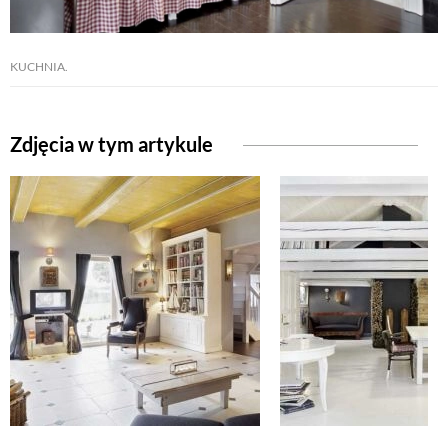
NATURALNIE
KUCHNIA.
URODA
Zdjęcia w tym artykule
NATURALNA APTECZKA
DLA DOMU
EKO ŻYCIE
PRZYRODA
ZWIERZĘTA DOMOWE