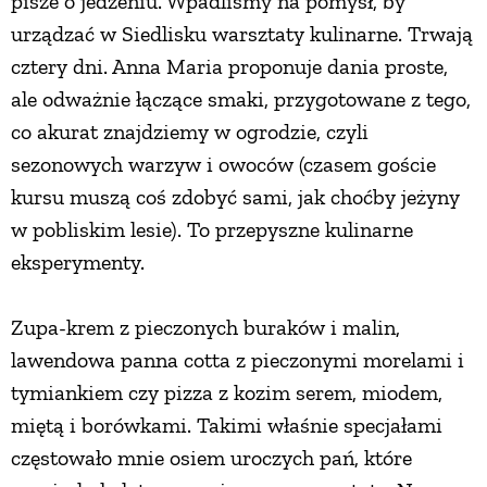
pisze o jedzeniu. Wpadliśmy na pomysł, by
urządzać w Siedlisku warsztaty kulinarne. Trwają
cztery dni. Anna Maria proponuje dania proste,
ale odważnie łączące smaki, przygotowane z tego,
co akurat znajdziemy w ogrodzie, czyli
sezonowych warzyw i owoców (czasem goście
kursu muszą coś zdobyć sami, jak choćby jeżyny
w pobliskim lesie). To przepyszne kulinarne
eksperymenty.
Zupa-krem z pieczonych buraków i malin,
lawendowa panna cotta z pieczonymi morelami i
tymiankiem czy pizza z kozim serem, miodem,
miętą i borówkami. Takimi właśnie specjałami
częstowało mnie osiem uroczych pań, które