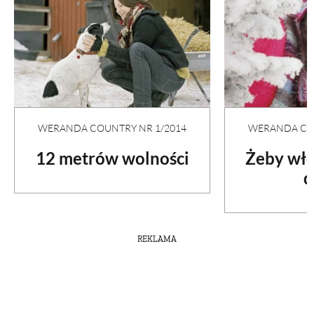
WERANDA COUNTRY NR 1/2014
WERANDA COU
12 metrów wolności
Żeby wło
d
REKLAMA