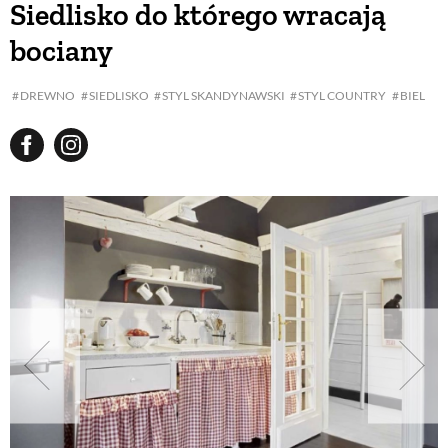
Siedlisko do którego wracają
bociany
BUDUJEMY DOM
DREWNO
SIEDLISKO
STYL SKANDYNAWSKI
STYL COUNTRY
BIEL
OGRÓD
WARZYWA I OWOCE
ROŚLINY OGRODOWE
PORADY
ZIELEŃ W DOMU
PROJEKTOWANIE OGRODU