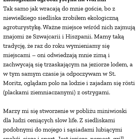
Tak samo jak wracają do mnie goście, bo z
PRZETWORY
niewielkiego siedliska zrobiłem ekologiczną
agroturystykę. Ważne miejsce wśród nich zajmują
INNE
znajomi ze Szwajcarii i Hiszpanii. Mamy taką
tradycję, że raz do roku wymieniamy się
miejscami – oni odwiedzają mnie zimą i
zachwycają się trzaskającym na jeziorze lodem, a
w tym samym czasie ja odpoczywam w St.
Moritz, oglądam polo na lodzie i zajadam się rösti
(plackami ziemniaczanymi) z ostrygami.
Marzy mi się stworzenie w pobliżu miniwioski
dla ludzi ceniących slow life. Z siedliskami
podobnymi do mojego i sąsiadami lubiącymi
spokój, ciszę i sport. Jest jezioro, pomost, grill.