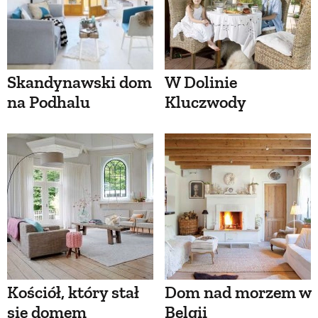
Skandynawski dom
W Dolinie
na Podhalu
Kluczwody
Kościół, który stał
Dom nad morzem w
się domem
Belgii