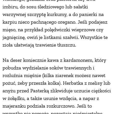
imbiru, do sosu śledziowego lub sałatki
warzywnej szczyptę kurkumy, a do panierki na
karpiu nieco pachnącego oregano. Jeśli podajesz
mięso, na przykład polędwiczki wieprzowe czy
jagnięcinę, owiń je listkami szałwii. Wszystkie te
zioła ułatwiają trawienie tłuszczu.
Na deser koniecznie kawa z kardamonem, który
pobudza wydzielanie soków trawiennych i
rozluźnia mięśnie (kilka ziarenek możesz nawet
pożuć, żeby przeszła kolka). Herbatka z melisy lub
anyżu przed Pasterką zlikwiduje uczucie ciężkości
w żołądku, a także usunie wzdęcia, a napar z
majeranku podziała rozkurczowo. Jeśli to
wszystko nie pomoże, pozostają nieśmiertelne