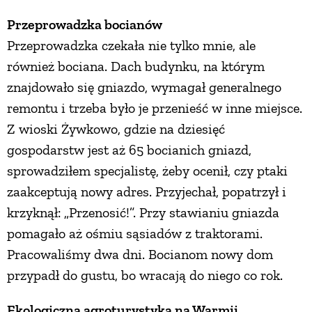
Przeprowadzka bocianów
PRZEPISY
Przeprowadzka czekała nie tylko mnie, ale
również bociana. Dach budynku, na którym
ŚNIADANIA
znajdowało się gniazdo, wymagał generalnego
remontu i trzeba było je przenieść w inne miejsce.
PRZYSTAWKI
Z wioski Żywkowo, gdzie na dziesięć
gospodarstw jest aż 65 bocianich gniazd,
ZUPY
sprowadziłem specjalistę, żeby ocenił, czy ptaki
zaakceptują nowy adres. Przyjechał, popatrzył i
DANIA GŁÓWNE
krzyknął: „Przenosić!”. Przy stawianiu gniazda
pomagało aż ośmiu sąsiadów z traktorami.
CIASTA I DESERY
Pracowaliśmy dwa dni. Bocianom nowy dom
przypadł do gustu, bo wracają do niego co rok.
DODATKI
Ekologiczna agroturystyka na Warmii