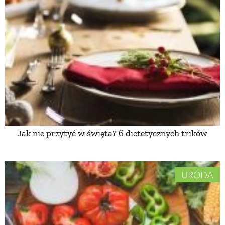
PRZETWORY
INNE
Jak nie przytyć w święta? 6 dietetycznych trików
URODA