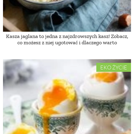
ZWIERZĘTA W NATURZE
GRZYBY
Kasza jaglana to jedna z najzdrowszych kasz! Zobacz,
co możesz z niej ugotować i dlaczego warto
KRAJOBRAZ
EKO ŻYCIE
RĘKODZIEŁO
RZEMIOSŁO
ZWYCZAJE
ZRÓB TO SAM