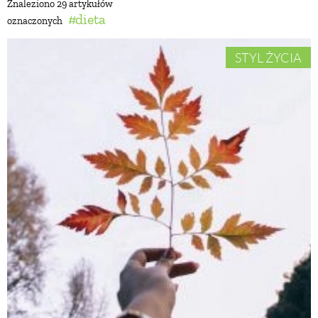
Znaleziono 29 artykułów
dieta
oznaczonych
BUDUJEMY DOM
STYL ŻYCIA
OGRÓD
WARZYWA I OWOCE
ROŚLINY OGRODOWE
PORADY
ZIELEŃ W DOMU
PROJEKTOWANIE OGRODU