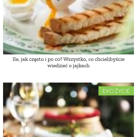
PRZEPISY
ŚNIADANIA
PRZYSTAWKI
Ile, jak często i po co? Wszystko, co chcielibyście
wiedzieć o jajkach
ZUPY
DANIA GŁÓWNE
EKO ŻYCIE
CIASTA I DESERY
DODATKI