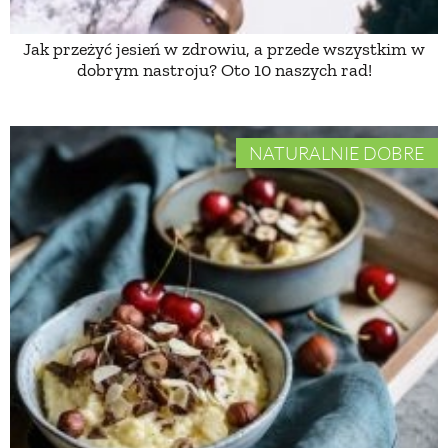
Jak przeżyć jesień w zdrowiu, a przede wszystkim w
NATURALNIE
dobrym nastroju? Oto 10 naszych rad!
URODA
NATURALNIE DOBRE
NATURALNA APTECZKA
DLA DOMU
EKO ŻYCIE
PRZYRODA
ZWIERZĘTA DOMOWE