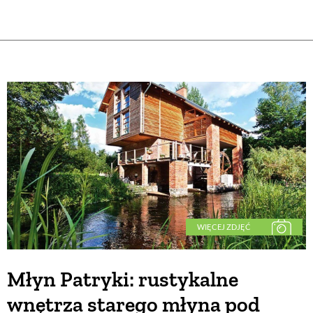
WIĘCEJ ZDJĘĆ
Młyn Patryki: rustykalne
wnętrza starego młyna pod