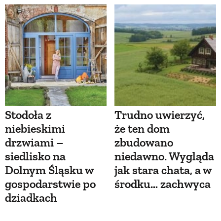
Stodoła z
Trudno uwierzyć,
niebieskimi
że ten dom
drzwiami –
zbudowano
siedlisko na
niedawno. Wygląda
Dolnym Śląsku w
jak stara chata, a w
gospodarstwie po
środku… zachwyca
dziadkach