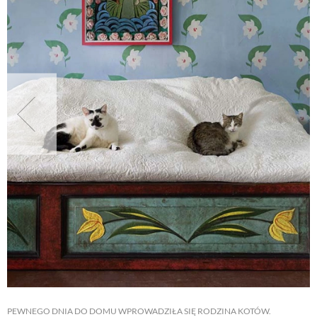
NATURALNIE
URODA
NATURALNA APTECZKA
DLA DOMU
EKO ŻYCIE
PRZYRODA
ZWIERZĘTA DOMOWE
PEWNEGO DNIA DO DOMU WPROWADZIŁA SIĘ RODZINA KOTÓW.