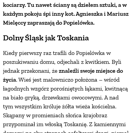
kociarzy. Tu nawet ściany są dziełem sztuki, a w
PRZEPISY
każdym pokoju śpi inny kot. Agnieszka i Mariusz
Mielęccy zapraszają do Popielówka.
ŚNIADANIA
Dolny Śląsk jak Toskania
PRZYSTAWKI
Kiedy pierwszy raz trafili do Popielówka w
poszukiwaniu domu, odjechali z kwitkiem. Byli
ZUPY
jednak przekonani, że
znaleźli swoje miejsce do
życia
. Wieś jest malowniczo położona – wśród
DANIA GŁÓWNE
łagodnych wzgórz porośniętych łąkami, kwitnącą
na biało gryką, drzewkami owocowymi. A nad
CIASTA I DESERY
tym wszystkim króluje żółta wieża kościelna.
Skąpany w promieniach słońca krajobraz
przypominał im włoską Toskanię. Z kamiennymi
DODATKI
domami po obu stronach asfaltowej drogi, niemal