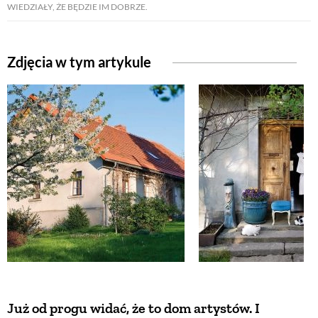
WIEDZIAŁY, ŻE BĘDZIE IM DOBRZE.
ZWIERZĘTA W NATURZE
Zdjęcia w tym artykule
GRZYBY
KRAJOBRAZ
RĘKODZIEŁO
RZEMIOSŁO
ZWYCZAJE
ZRÓB TO SAM
Już od progu widać, że to dom artystów. I