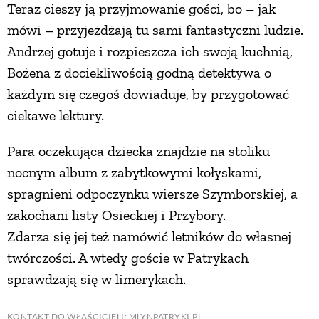
Teraz cieszy ją przyjmowanie gości, bo – jak
mówi – przyjeżdżają tu sami fantastyczni ludzie.
Andrzej gotuje i rozpieszcza ich swoją kuchnią,
Bożena z dociekliwością godną detektywa o
każdym się czegoś dowiaduje, by przygotować
ciekawe lektury.
Para oczekująca dziecka znajdzie na stoliku
nocnym album z zabytkowymi kołyskami,
spragnieni odpoczynku wiersze Szymborskiej, a
zakochani listy Osieckiej i Przybory.
Zdarza się jej też namówić letników do własnej
twórczości. A wtedy goście w Patrykach
sprawdzają się w limerykach.
KONTAKT DO WŁAŚCICIELI: MLYNPATRYKI.PL