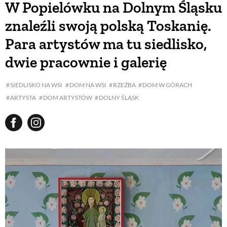
W Popielówku na Dolnym Śląsku
znaleźli swoją polską Toskanię.
BUDUJEMY DOM
Para artystów ma tu siedlisko,
dwie pracownie i galerię
OGRÓD
SIEDLISKO NA WSI
DOM NA WSI
RZEŹBA
DOM W GÓRACH
WARZYWA I OWOCE
ARTYSTA
DOM ARTYSTÓW
DOLNY ŚLĄSK
ROŚLINY OGRODOWE
PORADY
ZIELEŃ W DOMU
PROJEKTOWANIE OGRODU