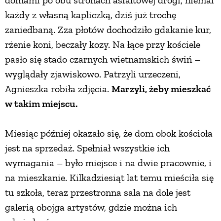
każdy z własną kapliczką, dziś już trochę
PRZETWORY
zaniedbaną. Zza płotów dochodziło gdakanie kur,
rżenie koni, beczały kozy. Na łące przy kościele
INNE
pasło się stado czarnych wietnamskich świń –
wyglądały zjawiskowo. Patrzyli urzeczeni,
Agnieszka robiła zdjęcia.
Marzyli, żeby mieszkać
w takim miejscu.
Miesiąc później okazało się, że dom obok kościoła
jest na sprzedaż. Spełniał wszystkie ich
wymagania – było miejsce i na dwie pracownie, i
na mieszkanie. Kilkadziesiąt lat temu mieściła się
tu szkoła, teraz przestronna sala na dole jest
galerią obojga artystów, gdzie można ich