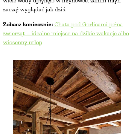
wiele wody upłynęło w młynówce, zanim młyn
zaczął wyglądać jak dziś.
Zobacz koniecznie:
Chata pod Gorlicami pełna
zwierząt – idealne miejsce na dzikie wakacje albo
wiosenny urlop