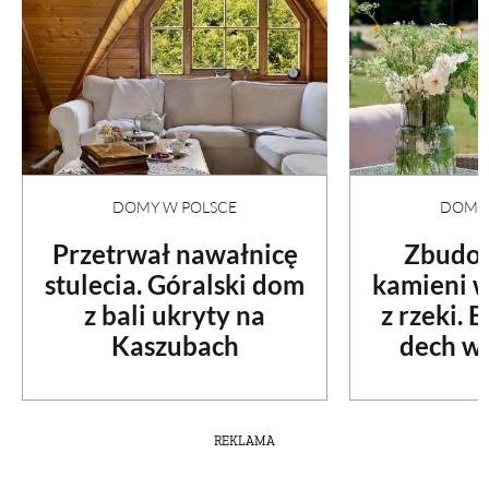
DOMY W POLSCE
DOMY 
Przetrwał nawałnicę
Zbudow
stulecia. Góralski dom
kamieni 
z bali ukryty na
z rzeki. 
Kaszubach
dech w 
REKLAMA