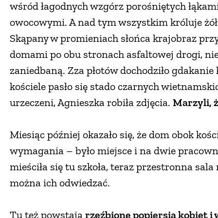
wśród łagodnych wzgórz porośniętych łąkami
owocowymi. A nad tym wszystkim króluje żółt
Skąpany w promieniach słońca krajobraz prz
domami po obu stronach asfaltowej drogi, nie
zaniedbaną. Zza płotów dochodziło gdakanie ku
kościele pasło się stado czarnych wietnamski
urzeczeni, Agnieszka robiła zdjęcia.
Marzyli, 
Miesiąc później okazało się, że dom obok kości
wymagania – było miejsce i na dwie pracownie
mieściła się tu szkoła, teraz przestronna sala 
można ich odwiedzać.
Tu też powstają
rzeźbione popiersia kobiet i