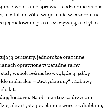
tą ma swoje tajne sprawy – codziennie słucha
os, a ostatnio żółta wilga siada wieczorem na
 że jej malowane ptaki też ożywają, ale tylko
ują ją centaury, jednorożce oraz inne
cianach oprawione w paradne ramy.
stały współcześnie, bo wyglądają, jakby
ykle malarskie – „Gotyckie sny”, „Zabawy
elu lat.
dają historie.
Na obrazie tuż za drzwiami
ie, ale artysta już planuje wersję z diabłami,