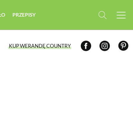
ŁO
PRZEPISY
KUP WERANDĘ COUNTRY
WYBIERZ TYP WYDANIA
WYDANIE DRUKOWANE
aktualny numer z dostawą do domu
E-WYDANIE PDF
przeglądaj bezpośrednio na Twoim
komputerze lub urządzeniu mobilnym