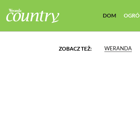
DOM
OGRÓ
WERANDA
ZOBACZ TEŻ:
LUB WYBIERZ JEDNĄ Z K