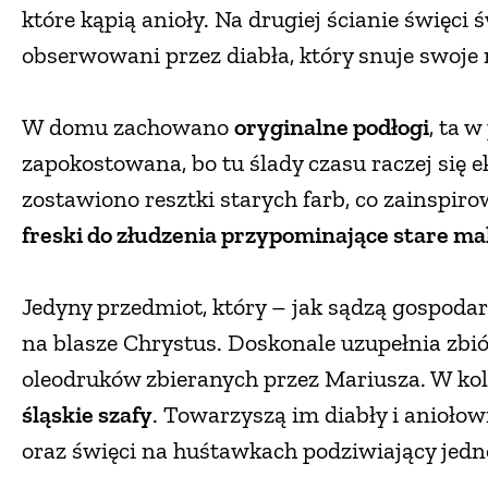
które kąpią anioły. Na drugiej ścianie święci
obserwowani przez diabła, który snuje swoje 
W domu zachowano
oryginalne podłogi
, ta 
zapokostowana, bo tu ślady czasu raczej się e
zostawiono resztki starych farb, co zainspi
freski do złudzenia przypominające stare ma
Jedyny przedmiot, który – jak sądzą gospoda
na blasze Chrystus. Doskonale uzupełnia zbi
oleodruków zbieranych przez Mariusza. W ko
śląskie szafy
. Towarzyszą im diabły i aniołow
oraz święci na huśtawkach podziwiający jedn