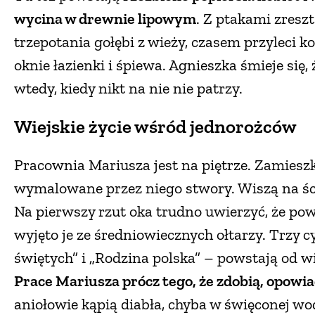
wycina w drewnie lipowym
. Z ptakami zresz
trzepotania gołębi z wieży, czasem przyleci k
oknie łazienki i śpiewa. Agnieszka śmieje się,
wtedy, kiedy nikt na nie nie patrzy.
Wiejskie życie wśród jednorożców
Pracownia Mariusza jest na piętrze. Zamieszk
wymalowane przez niego stwory. Wiszą na ś
Na pierwszy rzut oka trudno uwierzyć, że pow
wyjęto je ze średniowiecznych ołtarzy. Trzy c
świętych” i „Rodzina polska” – powstają od wi
Prace Mariusza prócz tego, że zdobią, opowia
aniołowie kąpią diabła, chyba w święconej wodz