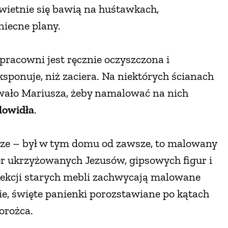
 świetnie się bawią na huśtawkach,
niecne plany.
w pracowni jest ręcznie oczyszczona i
ksponuje, niż zaciera. Na niektórych ścianach
rowało Mariusza, żeby namalować na nich
lowidła
.
rze – był w tym domu od zawsze, to malowany
ór ukrzyżowanych Jezusów, gipsowych figur i
lekcji starych mebli zachwycają malowane
ie, święte panienki porozstawiane po kątach
orożca.