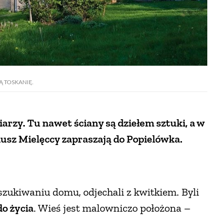
 TOSKANIĘ.
iarzy. Tu nawet ściany są dziełem sztuki, a w
iusz Mielęccy zapraszają do Popielówka.
oszukiwaniu domu, odjechali z kwitkiem. Byli
do życia
. Wieś jest malowniczo położona –