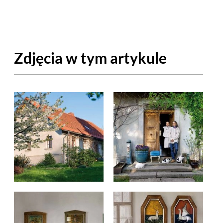
OM
BUDUJEMY DOM
DY
ZIELEŃ W DOMU
Zdjęcia w tym artykule
RALNA APTECZKA
A DOMOWE
EŁO
RZEMIOSŁO
ZYSTAWKI
ZUPY
TWORY
INNE