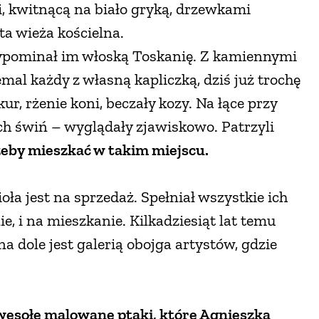
, kwitnącą na biało gryką, drzewkami
a wieża kościelna.
ypominał im włoską Toskanię. Z kamiennymi
mal każdy z własną kapliczką, dziś już trochę
r, rżenie koni, beczały kozy. Na łące przy
ch świń – wyglądały zjawiskowo. Patrzyli
żeby mieszkać w takim miejscu.
oła jest na sprzedaż. Spełniał wszystkie ich
, i na mieszkanie. Kilkadziesiąt lat temu
na dole jest galerią obojga artystów, gdzie
 wesołe malowane ptaki, które Agnieszka