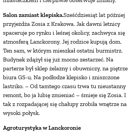
PRZETWORY
Salon zamiast klepiska.
Sześćdziesiąt lat później
przyjeżdża Zosia z Krakowa. Jak dawni letnicy
INNE
spaceruje po rynku i leśnej okolicy, zachwyca się
atmosferą Lanckorony. Jej rodzice kupują dom.
Ten sam, w którym mieszkał ostatni burmistrz.
Budynek zdążył się już mocno zestarzeć. Na
parterze był sklep żelazny i obuwniczy, na piętrze
biura GS-u. Na podłodze klepisko i zniszczone
lastriko. – Od tamtego czasu trwa tu nieustanny
remont, bo ja lubię zmieniać – śmieje się Zosia. I
tak z rozpadającej się chałupy zrobiła wnętrze na
wysoki połysk.
Agroturystyka w Lanckoronie