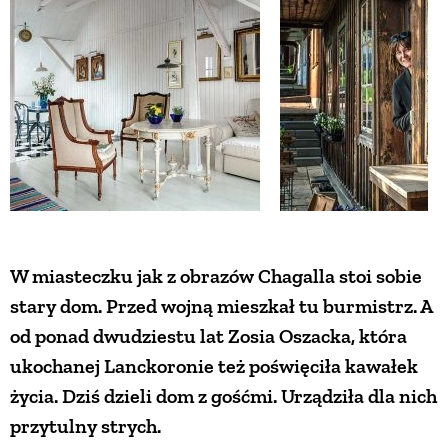
ZWIERZĘTA W NATURZE
GRZYBY
KRAJOBRAZ
RĘKODZIEŁO
W miasteczku jak z obrazów Chagalla stoi sobie
RZEMIOSŁO
stary dom. Przed wojną mieszkał tu burmistrz. A
od ponad dwudziestu lat Zosia Oszacka, która
ZWYCZAJE
ukochanej Lanckoronie też poświęciła kawałek
życia. Dziś dzieli dom z gośćmi. Urządziła dla nich
przytulny strych.
ZRÓB TO SAM