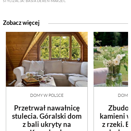
STYLIZACJA: BASIA DEREŃ-MARZEC
Zobacz więcej
DOMY W POLSCE
DOMY 
Przetrwał nawałnicę
Zbudow
stulecia. Góralski dom
kamieni 
z bali ukryty na
z rzeki. 