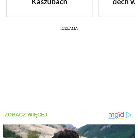
Kaszubach
dech w 
REKLAMA