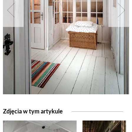
NATURALNIE
URODA
NATURALNA APTECZKA
DLA DOMU
EKO ŻYCIE
PRZYRODA
Zdjęcia w tym artykule
ZWIERZĘTA DOMOWE