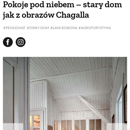
Pokoje pod niebem – stary dom
jak z obrazów Chagalla
BUDUJEMY DOM
PENSJONAT
STARY DOM
LANCKORONA
AGROTURYSTYKA
OGRÓD
WARZYWA I OWOCE
ROŚLINY OGRODOWE
PORADY
ZIELEŃ W DOMU
PROJEKTOWANIE OGRODU