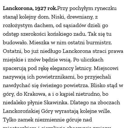
Lanckorona, 1927 rok.
Przy pochyłym ryneczku
PRZEPISY
stanął kolejny dom. Niski, drewniany, z
rozłożystym dachem, od sąsiadów dzieli go
ŚNIADANIA
odstęp szerokości końskiego zadu. Tak się tu
budowało. Mieszka w nim ostatni burmistrz.
PRZYSTAWKI
Ostatni, bo już niedługo Lanckorona straci prawa
miejskie i znów będzie wsią. Po uliczkach
ZUPY
spacerują pod rękę eleganccy letnicy. Miejscowi
nazywają ich powietrznikami, bo przyjechali
DANIA GŁÓWNE
nawdychać się świeżego powietrza. Blisko stąd w
góry, do Krakowa, a i o kąpiel nietrudno, bo
CIASTA I DESERY
niedaleko płynie Skawinka. Dlatego na zboczach
Lanckorońskiej Góry wyrastają kolejne wille.
Tylko zamek niezmiennie góruje nad
DODATKI
miasteczkiem i cierpliwie obserwuje zmiany.