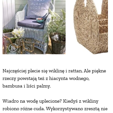
ZWIERZĘTA W NATURZE
GRZYBY
KRAJOBRAZ
RĘKODZIEŁO
Najczęściej plecie się wiklinę i rattan. Ale piękne
RZEMIOSŁO
rzeczy powstają też z hiacynta wodnego,
bambusa i liści palmy.
ZWYCZAJE
Wiadro na wodę uplecione? Kiedyś z wikliny
ZRÓB TO SAM
robiono różne cuda. Wykorzystywano zresztą nie