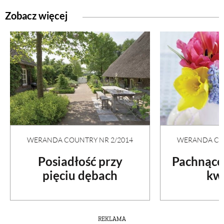
Zobacz więcej
PRZETWORY
INNE
WERANDA COUNTRY NR 2/2014
WERANDA COU
Posiadłość przy
Pachnące
pięciu dębach
kw
REKLAMA