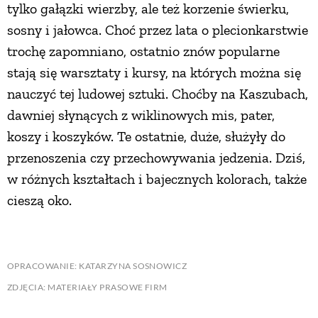
tylko gałązki wierzby, ale też korzenie świerku,
PRZEPISY
sosny i jałowca. Choć przez lata o plecionkarstwie
trochę zapomniano, ostatnio znów popularne
stają się warsztaty i kursy, na których można się
ŚNIADANIA
nauczyć tej ludowej sztuki. Choćby na Kaszubach,
dawniej słynących z wiklinowych mis, pater,
PRZYSTAWKI
koszy i koszyków. Te ostatnie, duże, służyły do
przenoszenia czy przechowywania jedzenia. Dziś,
ZUPY
w różnych kształtach i bajecznych kolorach, także
cieszą oko.
DANIA GŁÓWNE
CIASTA I DESERY
OPRACOWANIE: KATARZYNA SOSNOWICZ
ZDJĘCIA: MATERIAŁY PRASOWE FIRM
DODATKI