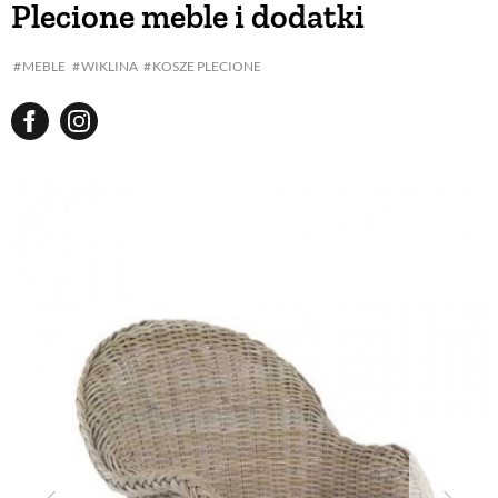
Plecione meble i dodatki
BUDUJEMY DOM
MEBLE
WIKLINA
KOSZE PLECIONE
OGRÓD
WARZYWA I OWOCE
ROŚLINY OGRODOWE
PORADY
ZIELEŃ W DOMU
PROJEKTOWANIE OGRODU