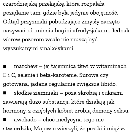
czarodziejską przekąskę, która rozpalała
pożądanie tam, gdzie była jedynie obojętność.
Odtąd przysmaki pobudzające zmysły zaczęto
nazywać od imienia bogini afrodyzjakami. Jednak
wbrew pozorom wcale nie muszą być
wyszukanymi smakołykami.
■ marchew – jej tajemnica tkwi w witaminach
E i C, selenie i beta-karotenie. Surowa czy
gotowana, jadana regularnie zwiększa libido.
■ słodkie ziemniaki – poza skrobią i cukrami
zawierają dużo substancji, które działają jak
hormony, z oziębłych kobiet zrobią demony seksu.
■ awokado – choć medycyna tego nie
stwierdziła, Majowie wierzyli, że pestki i miąższ