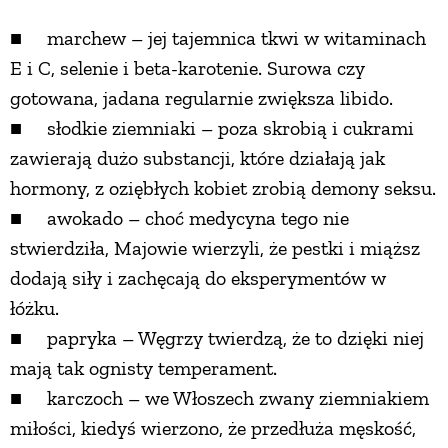
■ marchew – jej tajemnica tkwi w witaminach
E i C, selenie i beta-karotenie. Surowa czy
gotowana, jadana regularnie zwiększa libido.
■ słodkie ziemniaki – poza skrobią i cukrami
zawierają dużo substancji, które działają jak
hormony, z oziębłych kobiet zrobią demony seksu.
■ awokado – choć medycyna tego nie
stwierdziła, Majowie wierzyli, że pestki i miąższ
dodają siły i zachęcają do eksperymentów w
łóżku.
■ papryka – Węgrzy twierdzą, że to dzięki niej
mają tak ognisty temperament.
■ karczoch – we Włoszech zwany ziemniakiem
miłości, kiedyś wierzono, że przedłuża męskość,