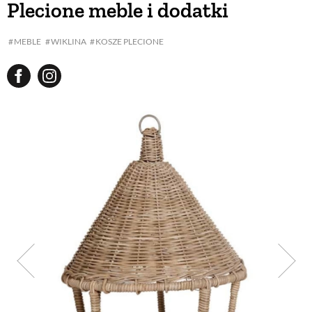
Plecione meble i dodatki
BUDUJEMY DOM
MEBLE
WIKLINA
KOSZE PLECIONE
OGRÓD
WARZYWA I OWOCE
ROŚLINY OGRODOWE
PORADY
ZIELEŃ W DOMU
PROJEKTOWANIE OGRODU