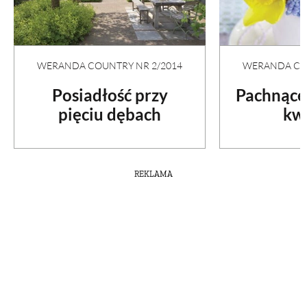
PRZETWORY
INNE
WERANDA COUNTRY NR 2/2014
WERANDA COU
Posiadłość przy
Pachnące
pięciu dębach
kw
REKLAMA