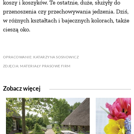
koszy i koszyków. Te ostatnie, duże, służyły do
przenoszenia czy przechowywania jedzenia. Dziś,
PRZEPISY
w różnych kształtach i bajecznych kolorach, także
cieszą oko.
ŚNIADANIA
PRZYSTAWKI
OPRACOWANIE: KATARZYNA SOSNOWICZ
ZDJĘCIA: MATERIAŁY PRASOWE FIRM
ZUPY
DANIA GŁÓWNE
Zobacz więcej
CIASTA I DESERY
DODATKI