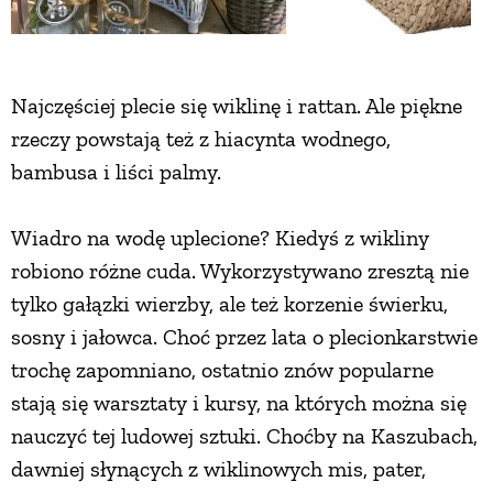
ZWIERZĘTA W NATURZE
Najczęściej plecie się wiklinę i rattan. Ale piękne
GRZYBY
rzeczy powstają też z hiacynta wodnego,
bambusa i liści palmy.
KRAJOBRAZ
Wiadro na wodę uplecione? Kiedyś z wikliny
RĘKODZIEŁO
robiono różne cuda. Wykorzystywano zresztą nie
tylko gałązki wierzby, ale też korzenie świerku,
RZEMIOSŁO
sosny i jałowca. Choć przez lata o plecionkarstwie
trochę zapomniano, ostatnio znów popularne
ZWYCZAJE
stają się warsztaty i kursy, na których można się
nauczyć tej ludowej sztuki. Choćby na Kaszubach,
ZRÓB TO SAM
dawniej słynących z wiklinowych mis, pater,