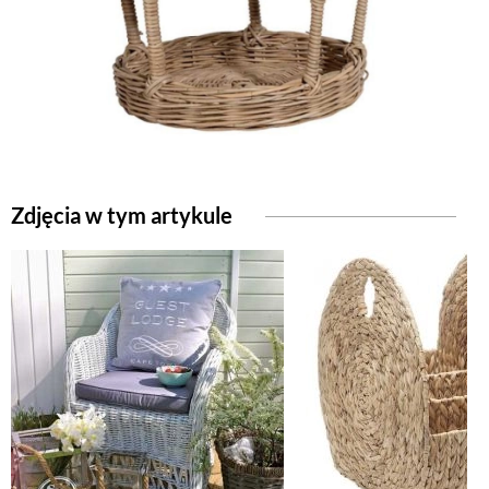
NATURALNIE
URODA
NATURALNA APTECZKA
Zdjęcia w tym artykule
DLA DOMU
EKO ŻYCIE
PRZYRODA
ZWIERZĘTA DOMOWE