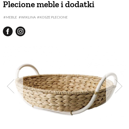
Plecione meble i dodatki
BUDUJEMY DOM
MEBLE
WIKLINA
KOSZE PLECIONE
OGRÓD
WARZYWA I OWOCE
ROŚLINY OGRODOWE
PORADY
ZIELEŃ W DOMU
PROJEKTOWANIE OGRODU