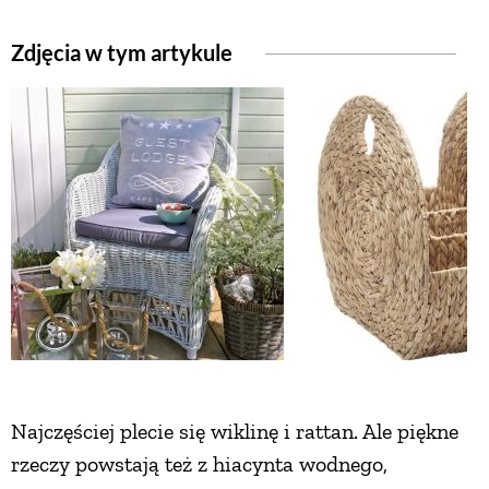
Zdjęcia w tym artykule
NATURALNIE
URODA
NATURALNA APTECZKA
DLA DOMU
EKO ŻYCIE
PRZYRODA
Najczęściej plecie się wiklinę i rattan. Ale piękne
rzeczy powstają też z hiacynta wodnego,
ZWIERZĘTA DOMOWE