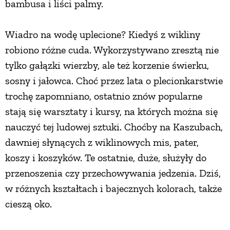
bambusa i liści palmy.
ZWIERZĘTA W NATURZE
Wiadro na wodę uplecione? Kiedyś z wikliny
robiono różne cuda. Wykorzystywano zresztą nie
GRZYBY
tylko gałązki wierzby, ale też korzenie świerku,
sosny i jałowca. Choć przez lata o plecionkarstwie
KRAJOBRAZ
trochę zapomniano, ostatnio znów popularne
stają się warsztaty i kursy, na których można się
RĘKODZIEŁO
nauczyć tej ludowej sztuki. Choćby na Kaszubach,
dawniej słynących z wiklinowych mis, pater,
RZEMIOSŁO
koszy i koszyków. Te ostatnie, duże, służyły do
przenoszenia czy przechowywania jedzenia. Dziś,
ZWYCZAJE
w różnych kształtach i bajecznych kolorach, także
cieszą oko.
ZRÓB TO SAM