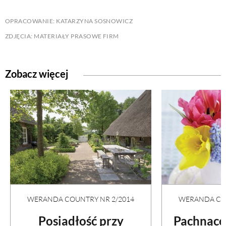
PRZEPISY
OPRACOWANIE: KATARZYNA SOSNOWICZ
ZDJĘCIA: MATERIAŁY PRASOWE FIRM
ŚNIADANIA
Zobacz więcej
PRZYSTAWKI
ZUPY
DANIA GŁÓWNE
CIASTA I DESERY
WERANDA COUNTRY NR 2/2014
WERANDA COU
DODATKI
Posiadłość przy
Pachnące