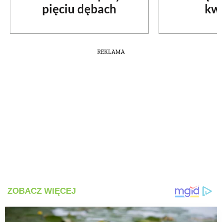
pięciu dębach
kw
PRZETWORY
INNE
REKLAMA