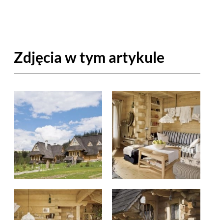
OM
BUDUJEMY DOM
DY
ZIELEŃ W DOMU
Zdjęcia w tym artykule
RALNA APTECZKA
A DOMOWE
EŁO
RZEMIOSŁO
ZYSTAWKI
ZUPY
TWORY
INNE