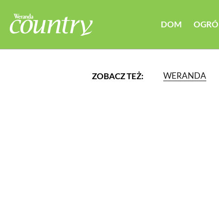
DOM
OGRÓ
WERANDA
ZOBACZ TEŻ:
LUB WYBIERZ JEDNĄ Z K