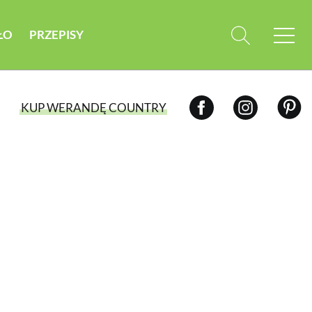
ŁO
PRZEPISY
KUP WERANDĘ COUNTRY
WYBIERZ TYP WYDANIA
WYDANIE DRUKOWANE
aktualny numer z dostawą do domu
E-WYDANIE PDF
przeglądaj bezpośrednio na Twoim
komputerze lub urządzeniu mobilnym