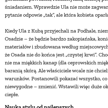
śniadaniem. Wprawdzie Ula nie może zagwar
pytanie odpowie „tak”, ale która kobieta oparł
Kiedy Ula z Kubą przyjechali na Podhale, nie
Osadzie – że będzie bardzo zakopiańska, kon
materiałów i zbudowana według miejscowych 
że Osada nie do końca jest „czystej krwi”. Ch
nie ma miękkich kanap (dla ceprowskich miękki
baranią skórą. Ale właściciele wcale nie chc
warunków. Postanowili pokazać wszystko, co w
niewygodne – zmienić. Wstawili więc duże okn
ciepłe.
Nauka stylu od najlepszych