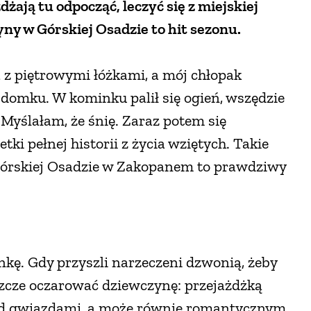
żają tu odpocząć, leczyć się z miejskiej
ny w Górskiej Osadzie to hit sezonu.
a z piętrowymi łóżkami, a mój chłopak
domku. W kominku palił się ogień, wszędzie
 Myślałam, że śnię. Zaraz potem się
tki pełnej historii z życia wziętych. Takie
 Górskiej Osadzie w Zakopanem to prawdziwy
nkę. Gdy przyszli narzeczeni dzwonią, żeby
zcze oczarować dziewczynę: przejażdżką
od gwiazdami, a może równie romantycznym