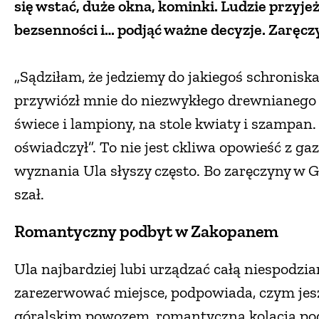
się wstać, duże okna, kominki. Ludzie przyjeżd
bezsenności i… podjąć ważne decyzje. Zaręczy
„Sądziłam, że jedziemy do jakiegoś schronisk
przywiózł mnie do niezwykłego drewnianego 
świece i lampiony, na stole kwiaty i szampan.
oświadczył”. To nie jest ckliwa opowieść z gaze
wyznania Ula słyszy często. Bo zaręczyny w
szał.
Romantyczny podbyt w Zakopanem
Ula najbardziej lubi urządzać całą niespodzia
zarezerwować miejsce, podpowiada, czym jes
góralskim powozem, romantyczną kolacją p