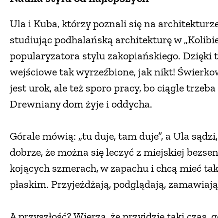
Ula i Kuba, którzy poznali się na architekturze
studiując podhalańską architekturę w „Kolibi
popularyzatora stylu zakopiańskiego. Dzięki 
wejściowe tak wyrzeźbione, jak nikt! Świerkow
jest urok, ale też sporo pracy, bo ciągle trzeb
Drewniany dom żyje i oddycha.
Górale mówią: „tu duje, tam duje”, a Ula sądz
dobrze, że można się leczyć z miejskiej bezse
kojących szmerach, w zapachu i chcą mieć taki
płaskim. Przyjeżdżają, podglądają, zamawiają 
A przyszłość? Wierzą, że przyjdzie taki czas,