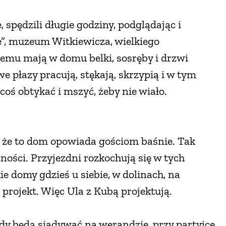
, spędzili długie godziny, podglądając i
e”, muzeum Witkiewicza, wielkiego
temu mają w domu belki, sosręby i drzwi
e płazy pracują, stękają, skrzypią i w tym
a coś obtykać i mszyć, żeby nie wiało.
i, że to dom opowiada gościom baśnie. Tak
nności. Przyjezdni rozkochują się w tych
e domy gdzieś u siebie, w dolinach, na
projekt. Więc Ula z Kubą projektują.
 gdy będą siadywać na werandzie, przy partyjce