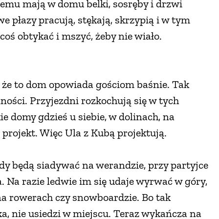
temu mają w domu belki, sosręby i drzwi
e płazy pracują, stękają, skrzypią i w tym
a coś obtykać i mszyć, żeby nie wiało.
i, że to dom opowiada gościom baśnie. Tak
nności. Przyjezdni rozkochują się w tych
e domy gdzieś u siebie, w dolinach, na
projekt. Więc Ula z Kubą projektują.
 gdy będą siadywać na werandzie, przy partyjce
. Na razie ledwie im się udaje wyrwać w góry,
na rowerach czy snowboardzie. Bo tak
lka, nie usiedzi w miejscu. Teraz wykańcza na