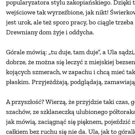
popularyzatora stylu zakopiańskiego. Dzięki 
wejściowe tak wyrzeźbione, jak nikt! Świerkow
jest urok, ale też sporo pracy, bo ciągle trzeb
Drewniany dom żyje i oddycha.
Górale mówią: „tu duje, tam duje”, a Ula sądz
dobrze, że można się leczyć z miejskiej bezse
kojących szmerach, w zapachu i chcą mieć taki
płaskim. Przyjeżdżają, podglądają, zamawiają 
A przyszłość? Wierzą, że przyjdzie taki czas,
szachów, ze szklaneczką ulubionego półtoraka
jak mówią, zaciągnąć się pięknem, pojeździć 
całkiem bez ruchu się nie da. Ula, jak to góra