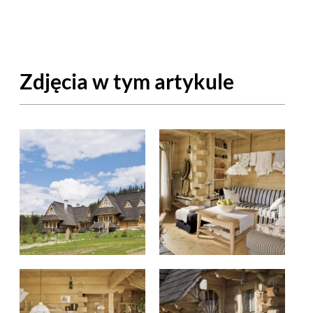
OM
BUDUJEMY DOM
DY
ZIELEŃ W DOMU
Zdjęcia w tym artykule
RALNA APTECZKA
A DOMOWE
EŁO
RZEMIOSŁO
ZYSTAWKI
ZUPY
TWORY
INNE