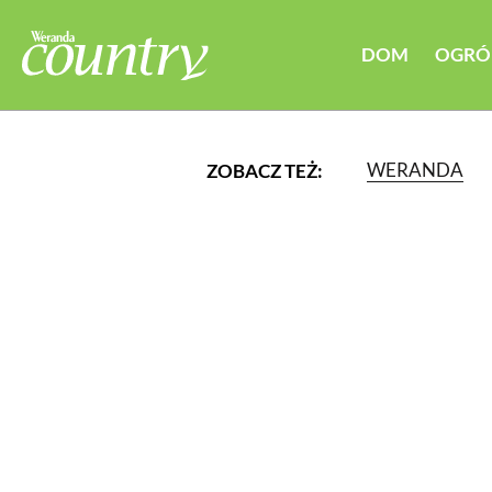
DOM
OGRÓ
WERANDA
ZOBACZ TEŻ:
LUB WYBIERZ JEDNĄ Z K