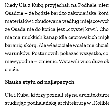
Kiedy Ula z Kubą przyjechali na Podhale, nie
Osadzie – że będzie bardzo zakopiańska, kon
materiałów i zbudowana według miejscowych 
że Osada nie do końca jest „czystej krwi”. Ch
nie ma miękkich kanap (dla ceprowskich miękki
baranią skórą. Ale właściciele wcale nie chc
warunków. Postanowili pokazać wszystko, co w
niewygodne – zmienić. Wstawili więc duże okn
ciepłe.
Nauka stylu od najlepszych
Ula i Kuba, którzy poznali się na architekturze
studiując podhalańską architekturę w „Kolibi