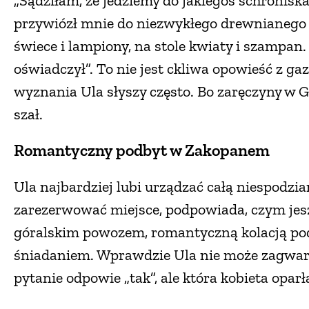
„Sądziłam, że jedziemy do jakiegoś schronisk
przywiózł mnie do niezwykłego drewnianego 
świece i lampiony, na stole kwiaty i szampan.
oświadczył”. To nie jest ckliwa opowieść z gaze
wyznania Ula słyszy często. Bo zaręczyny w
szał.
Romantyczny podbyt w Zakopanem
Ula najbardziej lubi urządzać całą niespodzia
zarezerwować miejsce, podpowiada, czym jes
góralskim powozem, romantyczną kolacją p
śniadaniem. Wprawdzie Ula nie może zagwar
pytanie odpowie „tak”, ale która kobieta oparł