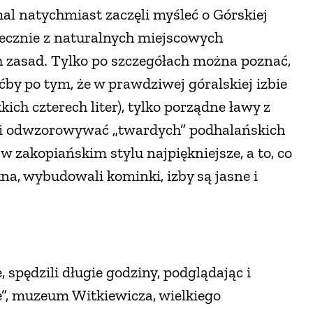
mal natychmiast zaczęli myśleć o Górskiej
iecznie z naturalnych miejscowych
zasad. Tylko po szczegółach można poznać,
oćby po tym, że w prawdziwej góralskiej izbie
ch czterech liter), tylko porządne ławy z
ieli odwzorowywać „twardych” podhalańskich
 zakopiańskim stylu najpiękniejsze, a to, co
a, wybudowali kominki, izby są jasne i
, spędzili długie godziny, podglądając i
e”, muzeum Witkiewicza, wielkiego