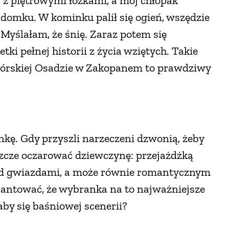
a z piętrowymi łóżkami, a mój chłopak
domku. W kominku palił się ogień, wszędzie
 Myślałam, że śnię. Zaraz potem się
tki pełnej historii z życia wziętych. Takie
 Górskiej Osadzie w Zakopanem to prawdziwy
nkę. Gdy przyszli narzeczeni dzwonią, żeby
zcze oczarować dziewczynę: przejażdżką
od gwiazdami, a może równie romantycznym
antować, że wybranka na to najważniejsze
aby się baśniowej scenerii?