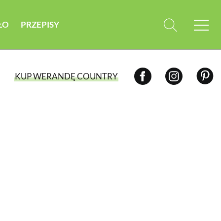
ŁO
PRZEPISY
KUP WERANDĘ COUNTRY
WYBIERZ TYP WYDANIA
WYDANIE DRUKOWANE
aktualny numer z dostawą do domu
E-WYDANIE PDF
przeglądaj bezpośrednio na Twoim
komputerze lub urządzeniu mobilnym