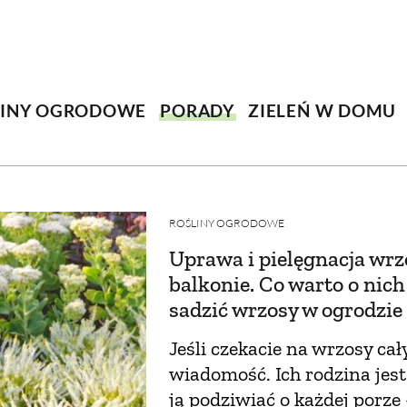
SCE
DOMY NA ŚWIECIE
URZĄDZAMY D
 I OWOCE
ROŚLINY OGRODOWE
PORA
LINY OGRODOWE
PORADY
ZIELEŃ W DOMU
 OGRODU
NATURALNIE
URODA
NATU
U
EKO ŻYCIE
PRZYRODA
ZWIERZĘT
URZE
GRZYBY
KRAJOBRAZ
RĘKODZI
ROŚLINY OGRODOWE
Uprawa i pielęgnacja wr
B TO SAM
PRZEPISY
ŚNIADANIA
PR
balkonie. Co warto o nich 
sadzić wrzosy w ogrodzie 
NE
CIASTA I DESERY
DODATKI
PRZE
Jeśli czekacie na wrzosy ca
wiadomość. Ich rodzina jes
ją podziwiać o każdej porze 