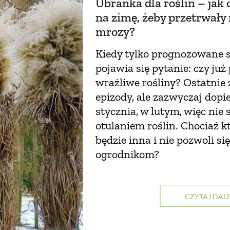
Ubranka dla roślin – jak 
na zimę, żeby przetrwały
mrozy?
Kiedy tylko prognozowane s
pojawia się pytanie: czy ju
wrażliwe rośliny? Ostatnie 
epizody, ale zazwyczaj dopi
stycznia, w lutym, więc nie s
otulaniem roślin. Chociaż k
będzie inna i nie pozwoli si
ogrodnikom?
CZYTAJ DALE