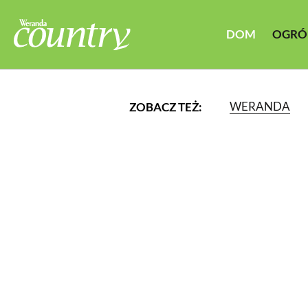
DOM
OGRÓ
WERANDA
ZOBACZ TEŻ:
LUB WYBIERZ JEDNĄ Z K