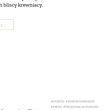
ch bliscy krewniacy.
J
OGRÓD
ZIMA W OGRODZIE
MRÓZ
PIELĘGNACJA OGRODU