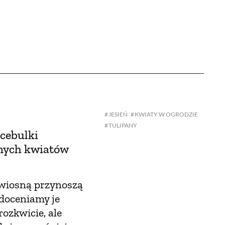
JESIEŃ
KWIATY W OGRODZIE
TULIPANY
cebulki
nnych kwiatów
 wiosną przynoszą
 doceniamy je
rozkwicie, ale