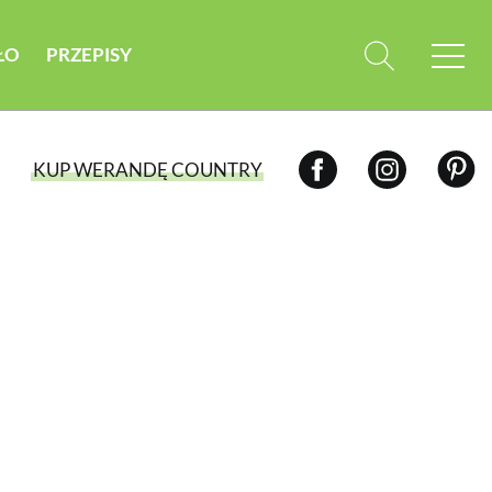
ŁO
PRZEPISY
KUP WERANDĘ COUNTRY
WYBIERZ TYP WYDANIA
WYDANIE DRUKOWANE
aktualny numer z dostawą do domu
E-WYDANIE PDF
przeglądaj bezpośrednio na Twoim
komputerze lub urządzeniu mobilnym