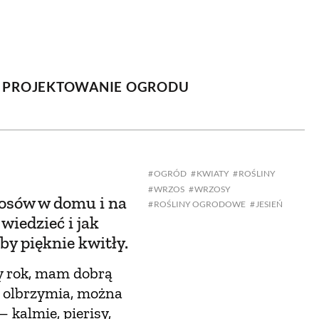
OM
BUDUJEMY DOM
DY
ZIELEŃ W DOMU
PROJEKTOWANIE OGRODU
RALNA APTECZKA
A DOMOWE
OGRÓD
KWIATY
ROŚLINY
EŁO
RZEMIOSŁO
WRZOS
WRZOSY
zosów w domu i na
ROŚLINY OGRODOWE
JESIEŃ
ZYSTAWKI
ZUPY
wiedzieć i jak
by pięknie kwitły.
TWORY
INNE
ły rok, mam dobrą
t olbrzymia, można
– kalmie, pierisy,