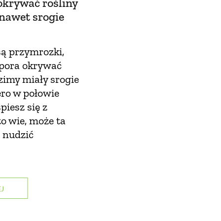
okrywać rośliny
 nawet srogie
ą przymrozki,
ż pora okrywać
zimy miały srogie
ero w połowie
piesz się z
to wie, może ta
ę nudzić
J