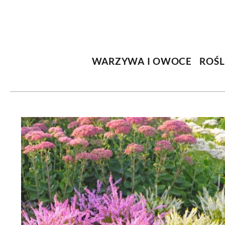
DOM
DOMY W POL
OGRÓD
WARZYWA
WARZYWA I OWOCE
ROŚ
PROJEKTOWANIE
DLA DOM
ZWIERZĘTA W NAT
ZWYCZAJE
ZRÓ
DANIA GŁÓW