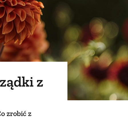
ządki z
o zrobić z