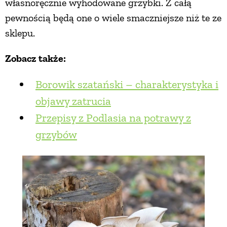
własnoręcznie wyhodowane grzybki. Z całą
pewnością będą one o wiele smaczniejsze niż te ze
sklepu.
Zobacz także:
Borowik szatański – charakterystyka i
objawy zatrucia
Przepisy z Podlasia na potrawy z
grzybów