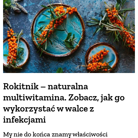
BUDUJEMY DOM
OGRÓD
WARZYWA I OWOCE
ROŚLINY OGRODOWE
Rokitnik – naturalna
multiwitamina. Zobacz, jak go
PORADY
wykorzystać w walce z
ZIELEŃ W DOMU
infekcjami
My nie do końca znamy właściwości
PROJEKTOWANIE OGRODU