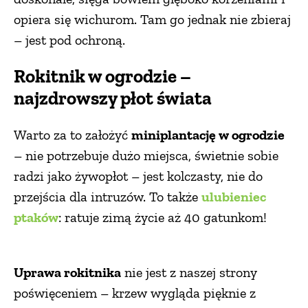
opiera się wichurom. Tam go jednak nie zbieraj
PRZEPISY
– jest pod ochroną.
ŚNIADANIA
Rokitnik w ogrodzie –
najzdrowszy płot świata
PRZYSTAWKI
Warto za to założyć
miniplantację w ogrodzie
– nie potrzebuje dużo miejsca, świetnie sobie
ZUPY
radzi jako żywopłot – jest kolczasty, nie do
przejścia dla intruzów. To także
ulubieniec
DANIA GŁÓWNE
ptaków
: ratuje zimą życie aż 40 gatunkom!
CIASTA I DESERY
Uprawa rokitnika
nie jest z naszej strony
DODATKI
poświęceniem – krzew wygląda pięknie z