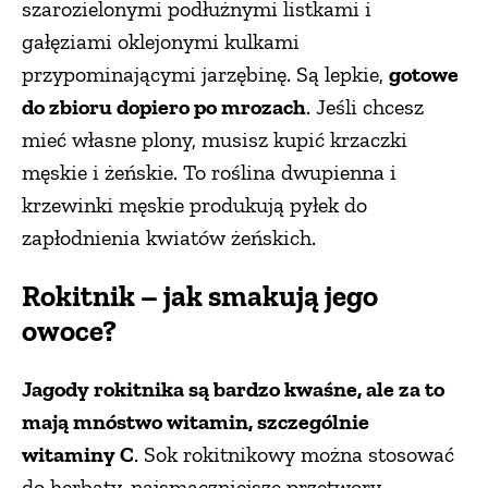
szarozielonymi podłużnymi listkami i
PRZETWORY
gałęziami oklejonymi kulkami
przypominającymi jarzębinę. Są lepkie,
gotowe
INNE
do zbioru dopiero po mrozach
. Jeśli chcesz
mieć własne plony, musisz kupić krzaczki
męskie i żeńskie. To roślina dwupienna i
krzewinki męskie produkują pyłek do
zapłodnienia kwiatów żeńskich.
Rokitnik – jak smakują jego
owoce?
Jagody rokitnika są bardzo kwaśne, ale za to
mają mnóstwo witamin, szczególnie
witaminy C
. Sok rokitnikowy można stosować
do herbaty, najsmaczniejsze przetwory –