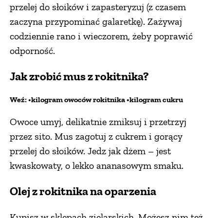
przelej do słoików i zapasteryzuj (z czasem
zaczyna przypominać galaretkę). Zażywaj
codziennie rano i wieczorem, żeby poprawić
odporność.
Jak zrobić mus z rokitnika?
Weź: •kilogram owoców rokitnika •kilogram cukru
Owoce umyj, delikatnie zmiksuj i przetrzyj
przez sito. Mus zagotuj z cukrem i gorący
przelej do słoików. Jedz jak dżem – jest
kwaskowaty, o lekko ananasowym smaku.
Olej z rokitnika na oparzenia
Kupisz w sklepach zielarskich. Możesz nim też