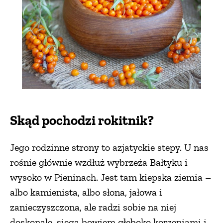
ZWIERZĘTA W NATURZE
GRZYBY
KRAJOBRAZ
RĘKODZIEŁO
Skąd pochodzi rokitnik?
Jego rodzinne strony to azjatyckie stepy. U nas
RZEMIOSŁO
rośnie głównie wzdłuż wybrzeża Bałtyku i
wysoko w Pieninach. Jest tam kiepska ziemia –
ZWYCZAJE
albo kamienista, albo słona, jałowa i
zanieczyszczona, ale radzi sobie na niej
ZRÓB TO SAM
doskonale, sięga bowiem głęboko korzeniami i