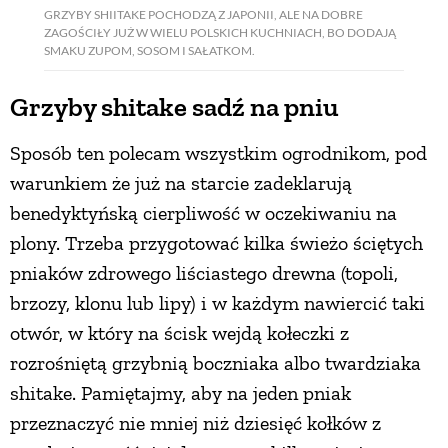
GRZYBY SHIITAKE POCHODZĄ Z JAPONII, ALE NA DOBRE
ZAGOŚCIŁY JUŻ W WIELU POLSKICH KUCHNIACH, BO DODAJĄ
SMAKU ZUPOM, SOSOM I SAŁATKOM.
Grzyby shitake sadź na pniu
Sposób ten polecam wszystkim ogrodnikom, pod
warunkiem że już na starcie zadeklarują
benedyktyńską cierpliwość w oczekiwaniu na
plony. Trzeba przygotować kilka świeżo ściętych
pniaków zdrowego liściastego drewna (topoli,
brzozy, klonu lub lipy) i w każdym nawiercić taki
otwór, w który na ścisk wejdą kołeczki z
rozrośniętą grzybnią boczniaka albo twardziaka
shitake. Pamiętajmy, aby na jeden pniak
przeznaczyć nie mniej niż dziesięć kołków z