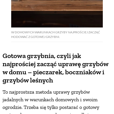
W DOMOWYCH WARUNKACH GRZYBY NAJPROŚCIEJ ZACZĄĆ
HODOWAĆ Z GOTOWEJ GRZYBNI.
Gotowa grzybnia, czyli jak
najprościej zacząć uprawę grzybów
w domu – pieczarek, boczniaków i
grzybów leśnych
To najprostsza metoda uprawy grzybów
jadalnych w warunkach domowych i swoim
ogrodzie. Trzeba się tylko postarać o gotowy