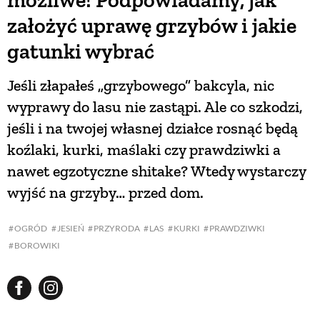
możliwe! Podpowiadamy, jak
założyć uprawę grzybów i jakie
gatunki wybrać
Jeśli złapałeś „grzybowego” bakcyla, nic
wyprawy do lasu nie zastąpi. Ale co szkodzi,
jeśli i na twojej własnej działce rosnąć będą
koźlaki, kurki, maślaki czy prawdziwki a
nawet egzotyczne shitake? Wtedy wystarczy
wyjść na grzyby… przed dom.
OGRÓD
JESIEŃ
PRZYRODA
LAS
KURKI
PRAWDZIWKI
BOROWIKI