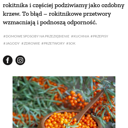
rokitnika i częściej podziwiamy jako ozdobny
krzew. To błąd – rokitnikowe przetwory
NATURALNIE
wzmacniają i podnoszą odporność.
URODA
DOMOWE SPOSOBY NA PRZEZIĘBIENIE
KUCHNIA
PRZEPISY
JAGODY
ZDROWIE
PRZETWORY
SOK
NATURALNA APTECZKA
DLA DOMU
EKO ŻYCIE
PRZYRODA
ZWIERZĘTA DOMOWE