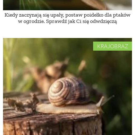
Kiedy zaczynają się upały, postaw poidełko dla ptaków
NATURALNIE
w ogrodzie. Sprawdź jak Ci się odwdzięczą
URODA
KRAJOBRAZ
NATURALNA APTECZKA
DLA DOMU
EKO ŻYCIE
PRZYRODA
ZWIERZĘTA DOMOWE