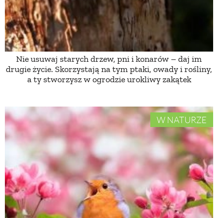
ZWIERZĘTA W NATURZE
GRZYBY
Nie usuwaj starych drzew, pni i konarów – daj im
drugie życie. Skorzystają na tym ptaki, owady i rośliny,
a ty stworzysz w ogrodzie urokliwy zakątek
KRAJOBRAZ
RĘKODZIEŁO
W NATURZE
RZEMIOSŁO
ZWYCZAJE
ZRÓB TO SAM