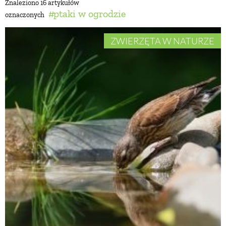
Znaleziono 16 artykułów
ptaki w ogrodzie
oznaczonych
BUDUJEMY DOM
ZWIERZĘTA W NATURZE
OGRÓD
WARZYWA I OWOCE
ROŚLINY OGRODOWE
PORADY
ZIELEŃ W DOMU
PROJEKTOWANIE OGRODU