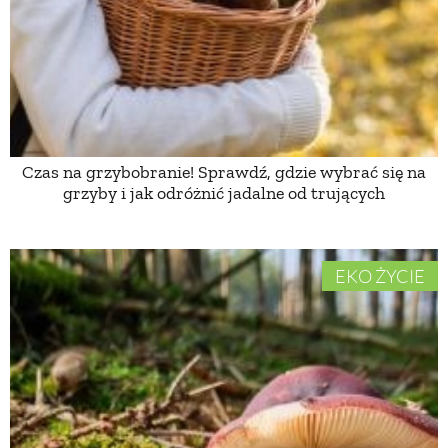
PRZEPISY
ŚNIADANIA
PRZYSTAWKI
Czas na grzybobranie! Sprawdź, gdzie wybrać się na
grzyby i jak odróżnić jadalne od trujących
ZUPY
EKO ŻYCIE
DANIA GŁÓWNE
CIASTA I DESERY
DODATKI