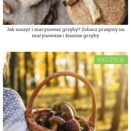
ZWIERZĘTA W NATURZE
Jak suszyć i marynować grzyby? Zobacz przepisy na
GRZYBY
marynowane i kiszone grzyby
KRAJOBRAZ
EKO ŻYCIE
RĘKODZIEŁO
RZEMIOSŁO
ZWYCZAJE
ZRÓB TO SAM