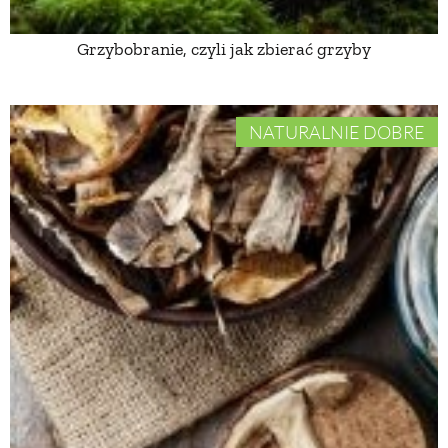
Grzybobranie, czyli jak zbierać grzyby
NATURALNIE
URODA
NATURALNIE DOBRE
NATURALNA APTECZKA
DLA DOMU
EKO ŻYCIE
PRZYRODA
ZWIERZĘTA DOMOWE