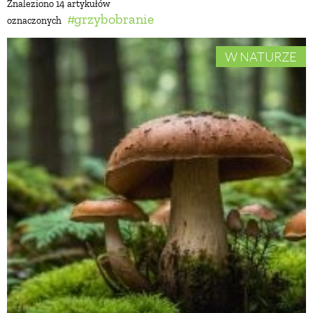
Znaleziono 14 artykułów
grzybobranie
oznaczonych
BUDUJEMY DOM
W NATURZE
OGRÓD
WARZYWA I OWOCE
ROŚLINY OGRODOWE
PORADY
ZIELEŃ W DOMU
PROJEKTOWANIE OGRODU