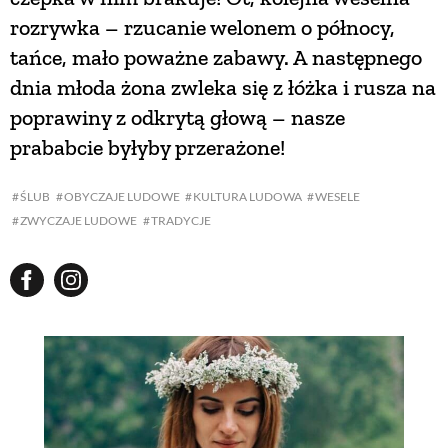
rozrywka – rzucanie welonem o północy,
tańce, mało poważne zabawy. A następnego
dnia młoda żona zwleka się z łóżka i rusza na
poprawiny z odkrytą głową – nasze
prababcie byłyby przerażone!
ŚLUB
OBYCZAJE LUDOWE
KULTURA LUDOWA
WESELE
ZWYCZAJE LUDOWE
TRADYCJE