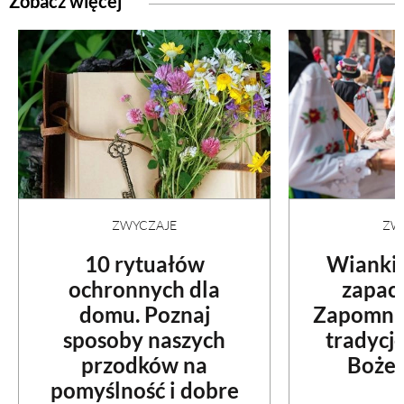
Zobacz więcej
ZWYCZAJE
ZW
10 rytuałów
Wianki 
ochronnych dla
zapac
domu. Poznaj
Zapomnia
sposoby naszych
tradycj
przodków na
Bożeg
pomyślność i dobre