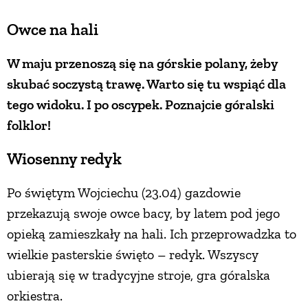
Owce na hali
ZWIERZĘTA W NATURZE
W maju przenoszą się na górskie polany, żeby
GRZYBY
skubać soczystą trawę. Warto się tu wspiąć dla
tego widoku. I po oscypek. Poznajcie góralski
KRAJOBRAZ
folklor!
Wiosenny redyk
RĘKODZIEŁO
Po świętym Wojciechu (23.04) gazdowie
RZEMIOSŁO
przekazują swoje owce bacy, by latem pod jego
opieką zamieszkały na hali. Ich przeprowadzka to
ZWYCZAJE
wielkie pasterskie święto – redyk. Wszyscy
ubierają się w tradycyjne stroje, gra góralska
ZRÓB TO SAM
orkiestra.