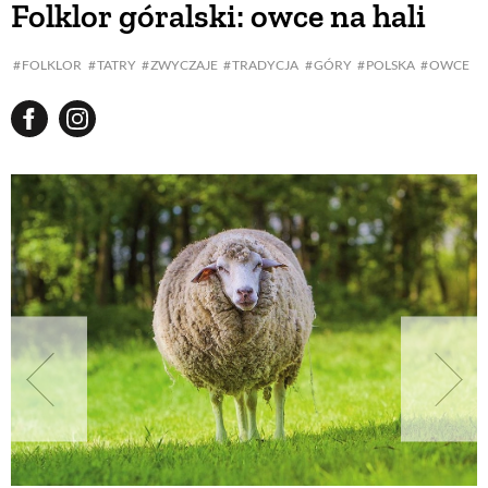
Folklor góralski: owce na hali
BUDUJEMY DOM
FOLKLOR
TATRY
ZWYCZAJE
TRADYCJA
GÓRY
POLSKA
OWCE
OGRÓD
WARZYWA I OWOCE
ROŚLINY OGRODOWE
PORADY
ZIELEŃ W DOMU
PROJEKTOWANIE OGRODU