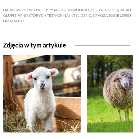
NAUKOWCY Z WIELKIEJ BRYTANII UDOWODNILI, ŻE OWCE NIE SĄ WCALE
GŁUPIE: W NIEKTÓRYCH TESTACH NA INTELIGENCJĘ RADZĄ SOBIE LEPIEJ
NATURALNIE
NIŻ MAŁPY!
URODA
Zdjęcia w tym artykule
NATURALNA APTECZKA
DLA DOMU
EKO ŻYCIE
PRZYRODA
ZWIERZĘTA DOMOWE