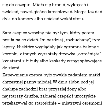
się do oczepin. Miała się bronić, wykręcać i
zwlekać, nawet głośno lamentować. Mogła też dać
dyla do komory albo uciekać wokół stołu.
Sam czepiec weselny nie był tym, który potem
nosiła na co dzień. Im bardziej „rozbuchany”, tym
lepszy. Niektóre wyglądały jak ogromne balony z
koronki, z innych wyrastały drzewka „obrośnięte”
kwiatami z bibuły albo kaskady wstęg spływające
do ziemi.
Zapewnienie czepca było zwykle zadaniem matki
chrzestnej panny młodej. W dniu ślubu pod jej
chałupę zachodził brat przyszłej żony albo
najstarszy drużba, zabierał czepek i uroczyście
przekazywał go starościnie – mistrzyni ceremonii