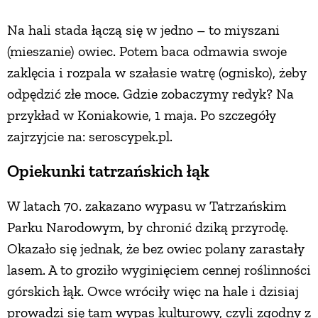
PRZEPISY
Na hali stada łączą się w jedno – to miyszani
(mieszanie) owiec. Potem baca odmawia swoje
zaklęcia i rozpala w szałasie watrę (ognisko), żeby
ŚNIADANIA
odpędzić złe moce. Gdzie zobaczymy redyk? Na
przykład w Koniakowie, 1 maja. Po szczegóły
PRZYSTAWKI
zajrzyjcie na: seroscypek.pl.
ZUPY
Opiekunki tatrzańskich łąk
W latach 70. zakazano wypasu w Tatrzańskim
DANIA GŁÓWNE
Parku Narodowym, by chronić dziką przyrodę.
Okazało się jednak, że bez owiec polany zarastały
CIASTA I DESERY
lasem. A to groziło wyginięciem cennej roślinności
górskich łąk. Owce wróciły więc na hale i dzisiaj
DODATKI
prowadzi się tam wypas kulturowy, czyli zgodny z