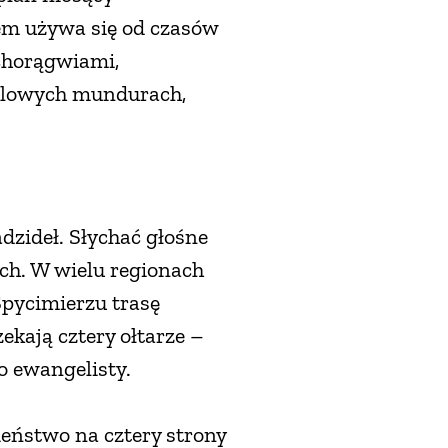
żem używa się od czasów
 chorągwiami,
galowych mundurach,
dzideł. Słychać głośne
ach. W wielu regionach
Spycimierzu trasę
kają cztery ołtarze –
o ewangelisty.
ieństwo na cztery strony