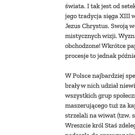
świata. I tak jest od se
jego tradycja sięga XIII
Jezus Chrystus. Swoją wo
mistycznych wizji. Wyzn
obchodzone! Wkrótce papi
procesje to jednak późni
W Polsce najbardziej sp
brały w nich udział nie
wszystkich grup społecz
maszerującego tuż za k
strzelali na wiwat (tzw. 
Wreszcie król Staś zdele