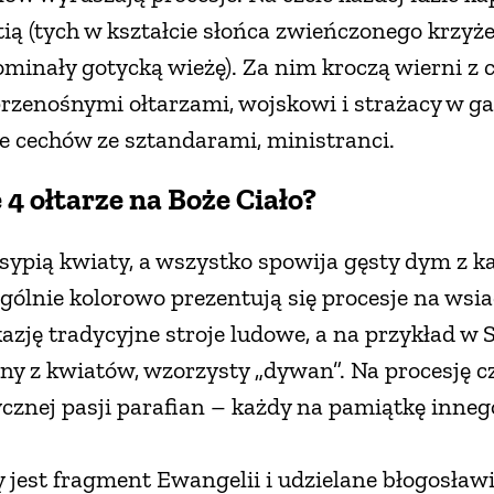
ią (tych w kształcie słońca zwieńczonego krzy
ominały gotycką wieżę). Za nim kroczą wierni z
rzenośnymi ołtarzami, wojskowi i strażacy w 
le cechów ze sztandarami, ministranci.
 4 ołtarze na Boże Ciało?
sypią kwiaty, a wszystko spowija gęsty dym z ka
gólnie kolorowo prezentują się procesje na wsi
kazję tradycyjne stroje ludowe, a na przykład w 
y z kwiatów, wzorzysty „dywan”. Na procesję cze
cznej pasji parafian – każdy na pamiątkę inneg
 jest fragment Ewangelii i udzielane błogosław