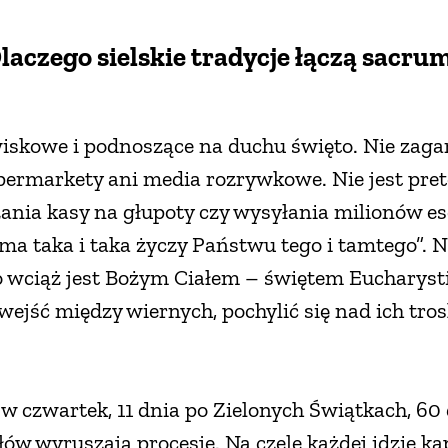
Dlaczego sielskie tradycje łączą sacru
skowe i podnoszące na duchu święto. Nie zagarnę
rmarkety ani media rozrywkowe. Nie jest pret
ania kasy na głupoty czy wysyłania milionów ese
 firma taka i taka życzy Państwu tego i tamtego”. 
ło wciąż jest Bożym Ciałem – świętem Eucharyst
wejść między wiernych, pochylić się nad ich tr
w czwartek, 11 dnia po Zielonych Świątkach, 60 
łów wyruszają procesje. Na czele każdej idzie ka