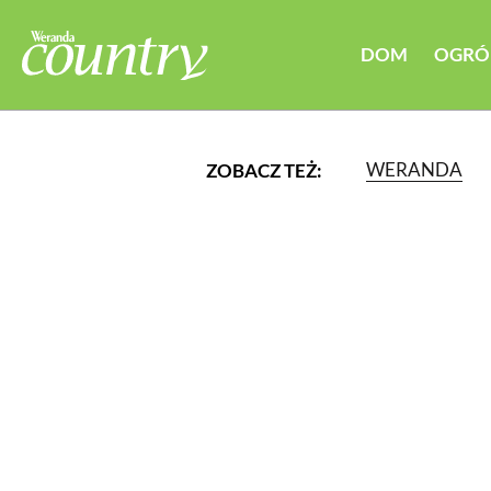
DOM
OGRÓ
WERANDA
ZOBACZ TEŻ:
LUB WYBIERZ JEDNĄ Z K