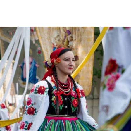
SCE
DOMY NA ŚWIECIE
URZĄDZAMY D
 I OWOCE
ROŚLINY OGRODOWE
PORA
 OGRODU
NATURALNIE
URODA
NATU
U
EKO ŻYCIE
PRZYRODA
ZWIERZĘT
URZE
GRZYBY
KRAJOBRAZ
RĘKODZI
B TO SAM
PRZEPISY
ŚNIADANIA
PR
NE
CIASTA I DESERY
DODATKI
PRZE