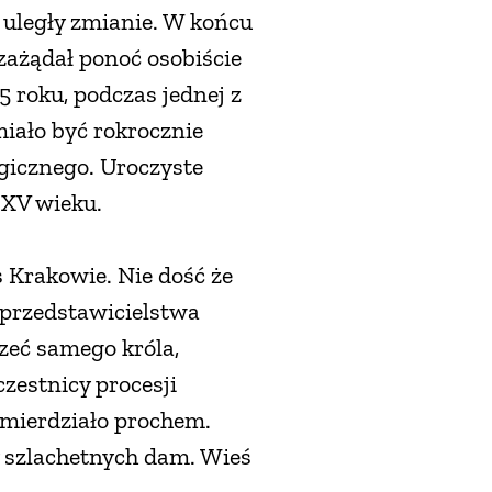
u uległy zmianie. W końcu
zażądał ponoć osobiście
5 roku, podczas jednej z
iało być rokrocznie
rgicznego. Uroczyste
 XV wieku.
 Krakowie. Nie dość że
 przedstawicielstwa
zeć samego króla,
estnicy procesji
 śmierdziało prochem.
y szlachetnych dam. Wieś