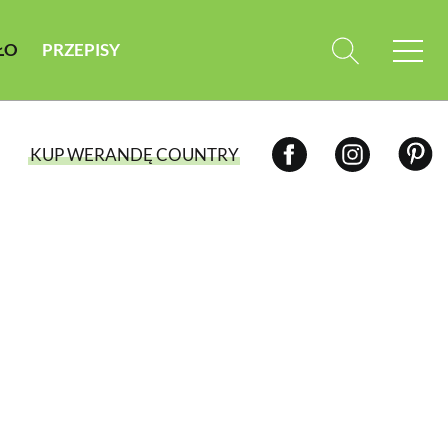
ŁO
PRZEPISY
KUP WERANDĘ COUNTRY
WYBIERZ TYP WYDANIA
WYDANIE DRUKOWANE
aktualny numer z dostawą do domu
E-WYDANIE PDF
przeglądaj bezpośrednio na Twoim
komputerze lub urządzeniu mobilnym