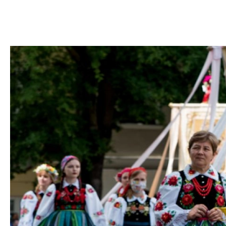
DOM
DOMY W POL
OGRÓD
WARZYWA
PROJEKTOWANIE
DLA DOM
ZWIERZĘTA W NAT
ZWYCZAJE
ZRÓ
DANIA GŁÓW