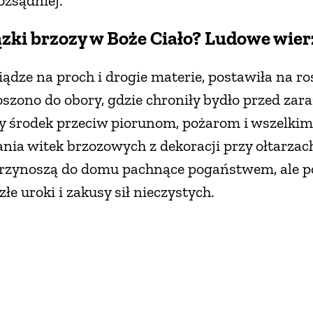
ozsądniej.
ązki brzozy w Boże Ciało? Ludowe wier
dze na proch i drogie materie, postawiła na ro
szono do obory, gdzie chroniły bydło przed zara
y środek przeciw piorunom, pożarom i wszelkim
ia witek brzozowych z dekoracji przy ołtarzach.
e przynoszą do domu pachnące pogaństwem, ale 
e uroki i zakusy sił nieczystych.