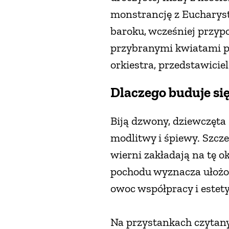
monstrancję z Eucharyst
baroku, wcześniej przyp
przybranymi kwiatami p
orkiestra, przedstawicie
Dlaczego buduje się
Biją dzwony, dziewczęta 
modlitwy i śpiewy. Szcze
wierni zakładają na tę o
pochodu wyznacza ułożon
owoc współpracy i estety
Na przystankach czytany