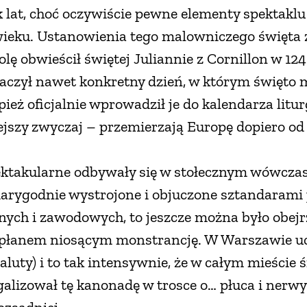
tek lat, choć oczywiście pewne elementy spektakl
 wieku. Ustanowienia tego malowniczego święta 
lę obwieścił świętej Juliannie z Cornillon w 124
aczył nawet konkretny dzień, w którym święto m
eż oficjalnie wprowadził je do kalendarza litu
ejszy zwyczaj – przemierzają Europę dopiero od
ektakularne odbywały się w stołecznym wówczas
wiarygodnie wystrojone i objuczone sztandarami
nych i zawodowych, to jeszcze można było obejr
apłanem niosącym monstrancję. W Warszawie ucz
saluty) i to tak intensywnie, że w całym mieście
galizował tę kanonadę w trosce o… płuca i nerw