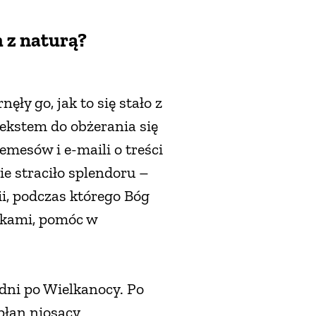
m z naturą?
ły go, jak to się stało z
ekstem do obżerania się
mesów i e-maili o treści
Nie straciło splendoru –
ii, podczas którego Bóg
oskami, pomóc w
dni po Wielkanocy. Po
płan niosący