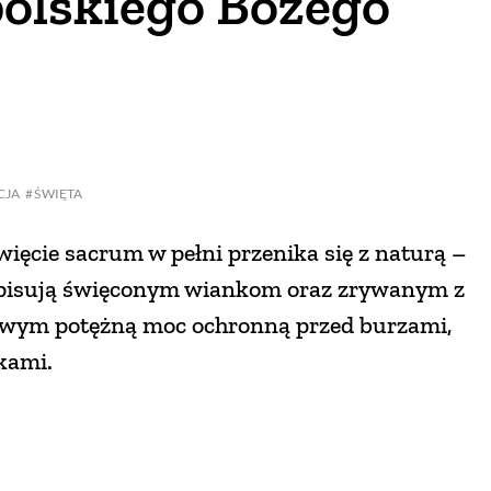
polskiego Bożego
CJA
ŚWIĘTA
ęcie sacrum w pełni przenika się z naturą –
pisują święconym wiankom oraz zrywanym z
owym potężną moc ochronną przed burzami,
kami.