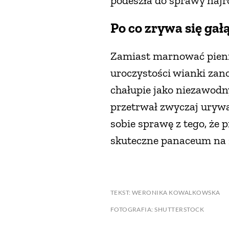
podeszła do sprawy najr
Po co zrywa się gał
Zamiast marnować pienią
uroczystości wianki zano
chałupie jako niezawodn
przetrwał zwyczaj urywan
sobie sprawę z tego, ż
skuteczne panaceum na zł
TEKST: WERONIKA KOWALKOWSKA
FOTOGRAFIA: SHUTTERSTOCK