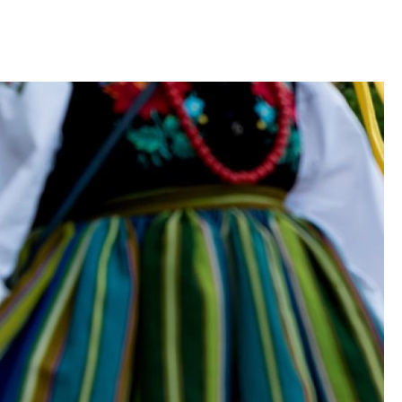
OM
BUDUJEMY DOM
DY
ZIELEŃ W DOMU
RALNA APTECZKA
A DOMOWE
EŁO
RZEMIOSŁO
ZYSTAWKI
ZUPY
TWORY
INNE