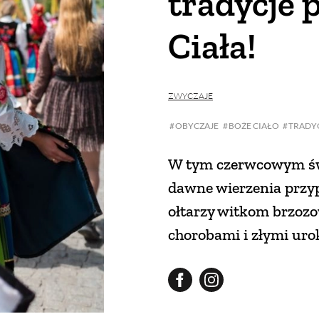
tradycje 
Ciała!
ZWYCZAJE
OBYCZAJE
BOŻE CIAŁO
TRADY
W tym czerwcowym świ
dawne wierzenia przy
ołtarzy witkom brzoz
chorobami i złymi uro