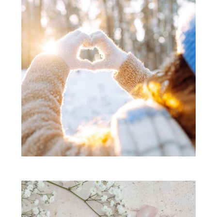
ZWIERZĘTA W NATURZE
GRZYBY
KRAJOBRAZ
RĘKODZIEŁO
RZEMIOSŁO
ZWYCZAJE
ZRÓB TO SAM