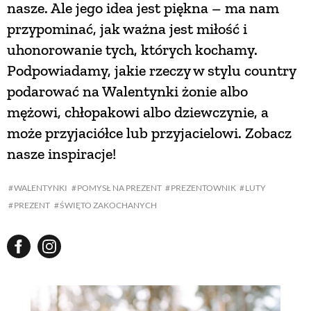
nasze. Ale jego idea jest piękna – ma nam
przypominać, jak ważna jest miłość i
NATURALNIE
uhonorowanie tych, których kochamy.
Podpowiadamy, jakie rzeczy w stylu country
URODA
podarować na Walentynki żonie albo
mężowi, chłopakowi albo dziewczynie, a
NATURALNA APTECZKA
może przyjaciółce lub przyjacielowi. Zobacz
nasze inspiracje!
DLA DOMU
WALENTYNKI
POMYSŁ NA PREZENT
PREZENTOWNIK
LUTY
PREZENT
ŚWIĘTO ZAKOCHANYCH
EKO ŻYCIE
PRZYRODA
ZWIERZĘTA DOMOWE