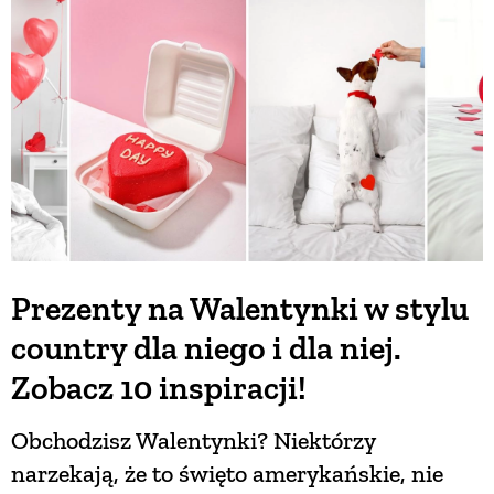
BUDUJEMY DOM
OGRÓD
WARZYWA I OWOCE
ROŚLINY OGRODOWE
Prezenty na Walentynki w stylu
country dla niego i dla niej.
PORADY
Zobacz 10 inspiracji!
ZIELEŃ W DOMU
Obchodzisz Walentynki? Niektórzy
narzekają, że to święto amerykańskie, nie
PROJEKTOWANIE OGRODU