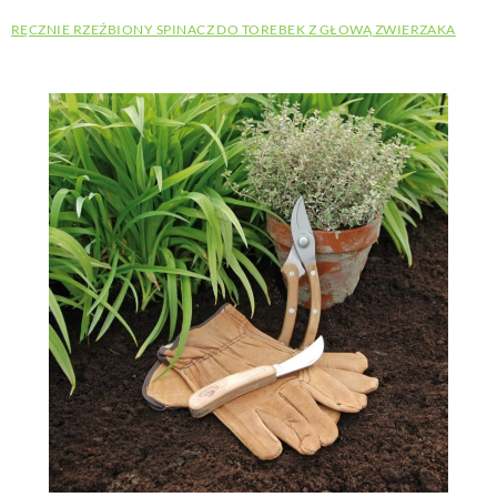
RĘCZNIE RZEŹBIONY SPINACZ DO TOREBEK Z GŁOWĄ ZWIERZAKA