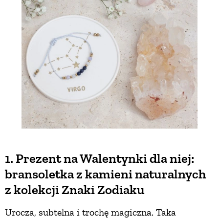
PRZEPISY
ŚNIADANIA
PRZYSTAWKI
ZUPY
DANIA GŁÓWNE
1. Prezent na Walentynki dla niej:
bransoletka z kamieni naturalnych
CIASTA I DESERY
z kolekcji Znaki Zodiaku
DODATKI
Urocza, subtelna i trochę magiczna. Taka