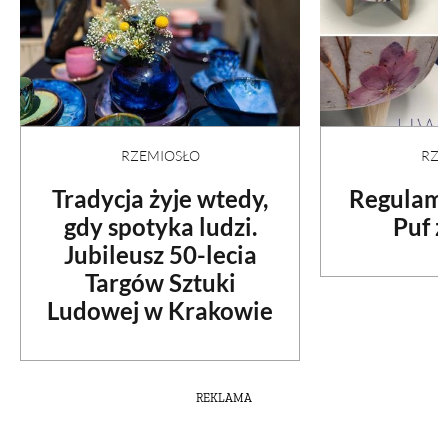
RZEMIOSŁO
RZE
Tradycja żyje wtedy,
Regulami
gdy spotyka ludzi.
Puf z
Jubileusz 50-lecia
Targów Sztuki
Ludowej w Krakowie
REKLAMA