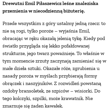
Drewutni Emil Piłaszewicz leśne znaleziska
PRZEPISY
przemienia w niecodzienną biżuterię.
Przede wszystkim z góry ustalmy jedną rzecz: to
ŚNIADANIA
nie są rogi, tylko poroże – wyjaśnia Emil,
obracając w ręku okazałą jelenią tykę. Kiedy pod
PRZYSTAWKI
światło przygląda się lekko pofałdowanej
strukturze, jego twarz poważnieje. To właśnie w
ZUPY
tym momencie zrzuty zaczynają zamieniać się w
małe dzieła sztuki. Okazałe róże, zgrubienia u
DANIA GŁÓWNE
nasady poroża w myślach przybierają formy
obrączek i naszyjników. Z rozwidleń powstaną
CIASTA I DESERY
ozdoby bransoletek, ze szpiców – wisiorki. Do
tego kolczyki, szpilki, może krawatnik. Nie
DODATKI
zmarnuje się żaden kawałek.