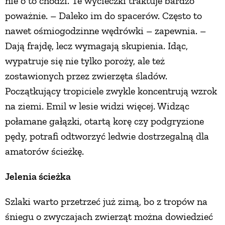
nie o to chodzi. Te wycieczki traktuje bardzo
poważnie. – Daleko im do spacerów. Często to
nawet ośmiogodzinne wędrówki – zapewnia. –
Dają frajdę, lecz wymagają skupienia. Idąc,
wypatruje się nie tylko poroży, ale też
zostawionych przez zwierzęta śladów.
Początkujący tropiciele zwykle koncentrują wzrok
na ziemi. Emil w lesie widzi więcej. Widząc
połamane gałązki, otartą korę czy podgryzione
pędy, potrafi odtworzyć ledwie dostrzegalną dla
amatorów ścieżkę.
Jelenia ścieżka
Szlaki warto przetrzeć już zimą, bo z tropów na
śniegu o zwyczajach zwierząt można dowiedzieć