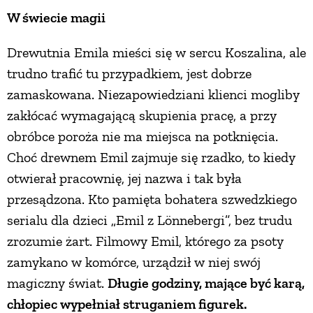
W świecie magii
PRZETWORY
Drewutnia Emila mieści się w sercu Koszalina, ale
INNE
trudno trafić tu przypadkiem, jest dobrze
zamaskowana. Niezapowiedziani klienci mogliby
zakłócać wymagającą skupienia pracę, a przy
obróbce poroża nie ma miejsca na potknięcia.
Choć drewnem Emil zajmuje się rzadko, to kiedy
otwierał pracownię, jej nazwa i tak była
przesądzona. Kto pamięta bohatera szwedzkiego
serialu dla dzieci „Emil z Lönnebergi”, bez trudu
zrozumie żart. Filmowy Emil, którego za psoty
zamykano w komórce, urządził w niej swój
magiczny świat.
Długie godziny, mające być karą,
chłopiec wypełniał struganiem figurek.