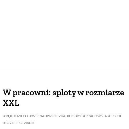
W pracowni: sploty w rozmiarze
XXL
RĘKODZIEŁO
WEŁNA
WŁÓCZKA
HOBBY
PRACOWNIA
SZYCIE
SZYDEŁKOWANIE