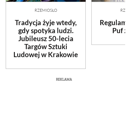
RZEMIOSŁO
RZE
Tradycja żyje wtedy,
Regulami
gdy spotyka ludzi.
Puf z
Jubileusz 50-lecia
Targów Sztuki
Ludowej w Krakowie
REKLAMA