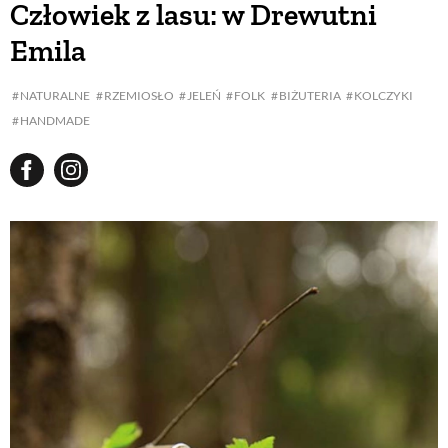
Człowiek z lasu: w Drewutni
Emila
BUDUJEMY DOM
NATURALNE
RZEMIOSŁO
JELEŃ
FOLK
BIŻUTERIA
KOLCZYKI
HANDMADE
OGRÓD
WARZYWA I OWOCE
ROŚLINY OGRODOWE
PORADY
ZIELEŃ W DOMU
PROJEKTOWANIE OGRODU