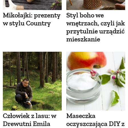
Mikołajki: prezenty
Styl boho we
w stylu Country
wnętrzach, czyli jak
przytulnie urządzić
mieszkanie
Człowiek z lasu: w
Maseczka
Drewutni Emila
oczyszczająca DIY z