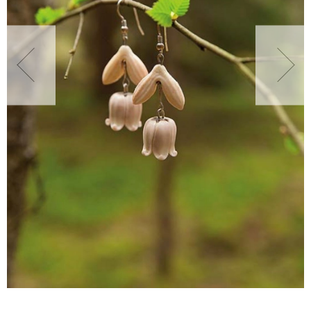
NATURALNIE
URODA
NATURALNA APTECZKA
DLA DOMU
EKO ŻYCIE
PRZYRODA
ZWIERZĘTA DOMOWE