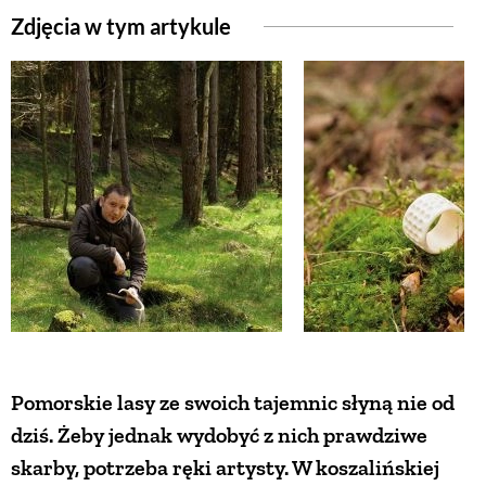
Zdjęcia w tym artykule
ZWIERZĘTA W NATURZE
GRZYBY
KRAJOBRAZ
RĘKODZIEŁO
RZEMIOSŁO
ZWYCZAJE
Pomorskie lasy ze swoich tajemnic słyną nie od
dziś. Żeby jednak wydobyć z nich prawdziwe
ZRÓB TO SAM
skarby, potrzeba ręki artysty. W koszalińskiej