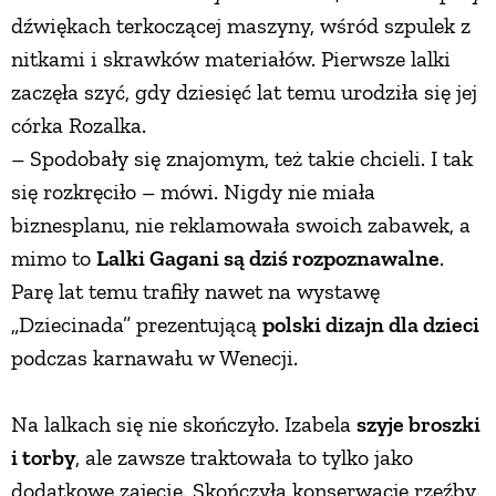
dźwiękach terkoczącej maszyny, wśród szpulek z
nitkami i skrawków materiałów. Pierwsze lalki
zaczęła szyć, gdy dziesięć lat temu urodziła się jej
córka Rozalka.
– Spodobały się znajomym, też takie chcieli. I tak
się rozkręciło – mówi. Nigdy nie miała
biznesplanu, nie reklamowała swoich zabawek, a
mimo to
Lalki Gagani są dziś rozpoznawalne
.
Parę lat temu trafiły nawet na wystawę
„Dziecinada” prezentującą
polski dizajn dla dzieci
podczas karnawału w Wenecji.
Na lalkach się nie skończyło. Izabela
szyje broszki
i torby
, ale zawsze traktowała to tylko jako
dodatkowe zajęcie. Skończyła konserwację rzeźby