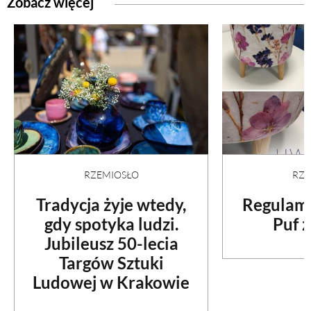
Zobacz więcej
RZEMIOSŁO
RZE
Tradycja żyje wtedy,
Regulami
gdy spotyka ludzi.
Puf z
Jubileusz 50-lecia
Targów Sztuki
Ludowej w Krakowie