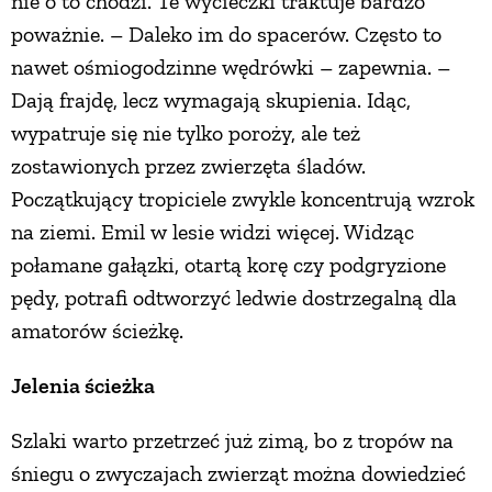
nie o to chodzi. Te wycieczki traktuje bardzo
poważnie. – Daleko im do spacerów. Często to
nawet ośmiogodzinne wędrówki – zapewnia. –
Dają frajdę, lecz wymagają skupienia. Idąc,
wypatruje się nie tylko poroży, ale też
zostawionych przez zwierzęta śladów.
Początkujący tropiciele zwykle koncentrują wzrok
na ziemi. Emil w lesie widzi więcej. Widząc
połamane gałązki, otartą korę czy podgryzione
pędy, potrafi odtworzyć ledwie dostrzegalną dla
amatorów ścieżkę.
Jelenia ścieżka
Szlaki warto przetrzeć już zimą, bo z tropów na
śniegu o zwyczajach zwierząt można dowiedzieć