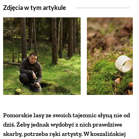
Zdjęcia w tym artykule
ZWIERZĘTA W NATURZE
GRZYBY
KRAJOBRAZ
RĘKODZIEŁO
RZEMIOSŁO
ZWYCZAJE
Pomorskie lasy ze swoich tajemnic słyną nie od
dziś. Żeby jednak wydobyć z nich prawdziwe
ZRÓB TO SAM
skarby, potrzeba ręki artysty. W koszalińskiej