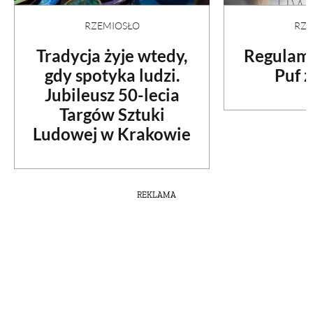
RZEMIOSŁO
RZE
Tradycja żyje wtedy,
Regulami
gdy spotyka ludzi.
Puf z
Jubileusz 50-lecia
Targów Sztuki
Ludowej w Krakowie
REKLAMA