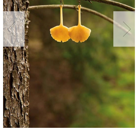
NATURALNIE
URODA
NATURALNA APTECZKA
DLA DOMU
EKO ŻYCIE
PRZYRODA
ZWIERZĘTA DOMOWE