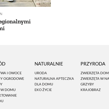
JN
regionalnymi
mi
ÓD
NATURALNIE
PRZYRODA
WA I OWOCE
URODA
ZWIERZĘTA DO
NY OGRODOWE
NATURALNA APTECZKA
ZWIERZĘTA W N
DY
DLA DOMU
GRZYBY
Ń W DOMU
EKO ŻYCIE
KRAJOBRAZ
KTOWANIE
DU