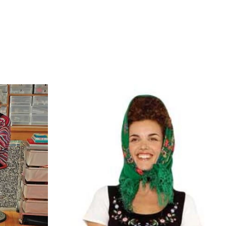
OM
BUDUJEMY DOM
DY
ZIELEŃ W DOMU
RALNA APTECZKA
A DOMOWE
EŁO
RZEMIOSŁO
ZYSTAWKI
ZUPY
TWORY
INNE