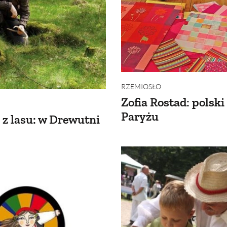
RZEMIOSŁO
Zofia Rostad: polski
Paryżu
 z lasu: w Drewutni