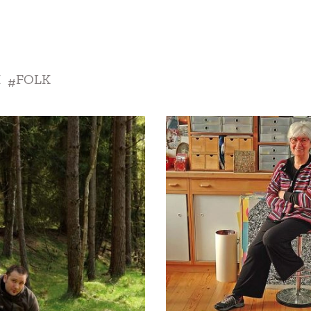
SCE
DOMY NA ŚWIECIE
URZĄDZAMY D
 I OWOCE
ROŚLINY OGRODOWE
PORA
H
FOLK
 OGRODU
NATURALNIE
URODA
NATU
U
EKO ŻYCIE
PRZYRODA
ZWIERZĘT
URZE
GRZYBY
KRAJOBRAZ
RĘKODZI
B TO SAM
PRZEPISY
ŚNIADANIA
PR
NE
CIASTA I DESERY
DODATKI
PRZE