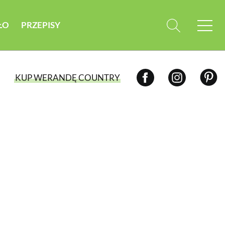
ŁO
PRZEPISY
KUP WERANDĘ COUNTRY
WYBIERZ TYP WYDANIA
WYDANIE DRUKOWANE
aktualny numer z dostawą do domu
E-WYDANIE PDF
przeglądaj bezpośrednio na Twoim
komputerze lub urządzeniu mobilnym