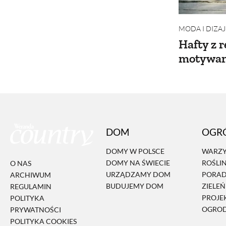
MODA I DIZA
Hafty z 
motywa
DOM
OGR
DOMY W POLSCE
WARZY
DOMY NA ŚWIECIE
ROŚLI
O NAS
URZĄDZAMY DOM
PORA
ARCHIWUM
BUDUJEMY DOM
ZIELE
REGULAMIN
PROJE
POLITYKA
OGRO
PRYWATNOŚCI
POLITYKA COOKIES