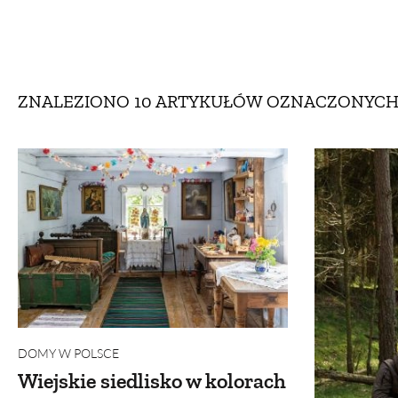
DOM
DOMY W POL
OGRÓD
WARZYWA
ZNALEZIONO 10 ARTYKUŁÓW
OZNACZONYC
PROJEKTOWANIE
DLA DOM
ZWIERZĘTA W NAT
ZWYCZAJE
ZRÓ
DANIA GŁÓW
DOMY W POLSCE
Wiejskie siedlisko w kolorach