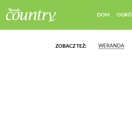
DOM
OGRÓ
WERANDA
ZOBACZ TEŻ:
LUB WYBIERZ JEDNĄ Z K