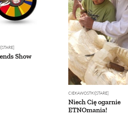
[STARE]
rends Show
CIEKAWOSTKI[STARE]
Niech Cię ogarnie
ETNOmania!