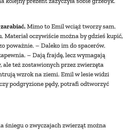
a kolejny prezent zażyczyła sobie grzebyk.
 zarabiać.
Mimo to Emil wciąż tworzy sam.
u. Materiał oczywiście można by gdzieś kupić,
rdzo poważnie. – Daleko im do spacerów.
apewnia. – Dają frajdę, lecz wymagają
y, ale też zostawionych przez zwierzęta
trują wzrok na ziemi. Emil w lesie widzi
 czy podgryzione pędy, potrafi odtworzyć
 na śniegu o zwyczajach zwierząt można