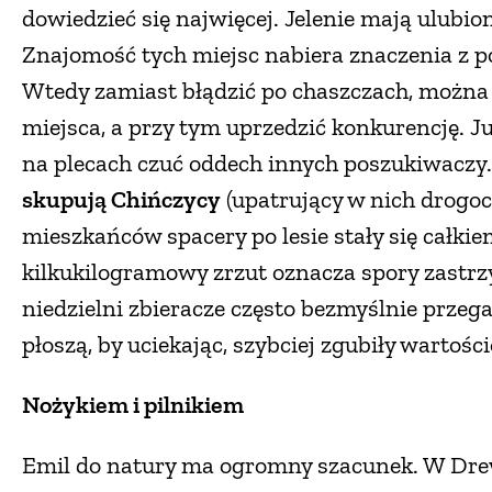
dowiedzieć się najwięcej. Jelenie mają ulubio
Znajomość tych miejsc nabiera znaczenia z p
Wtedy zamiast błądzić po chaszczach, można o
miejsca, a przy tym uprzedzić konkurencję. Ju
na plecach czuć oddech innych poszukiwaczy
skupują Chińczycy
(upatrujący w nich drogoc
mieszkańców spacery po lesie stały się całki
kilkukilogramowy zrzut oznacza spory zastrzy
niedzielni zbieracze często bezmyślnie przeg
płoszą, by uciekając, szybciej zgubiły wartoś
Nożykiem i pilnikiem
Emil do natury ma ogromny szacunek. W Dre