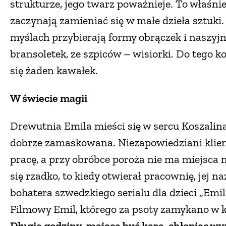
strukturze, jego twarz poważnieje. To właśn
zaczynają zamieniać się w małe dzieła sztuki
myślach przybierają formy obrączek i naszyj
bransoletek, ze szpiców – wisiorki. Do tego k
się żaden kawałek.
W świecie magii
Drewutnia Emila mieści się w sercu Koszalina,
dobrze zamaskowana. Niezapowiedziani klien
pracę, a przy obróbce poroża nie ma miejsca
się rzadko, to kiedy otwierał pracownię, jej 
bohatera szwedzkiego serialu dla dzieci „Emil
Filmowy Emil, którego za psoty zamykano w k
Długie godziny, mające być karą, chłopiec wy