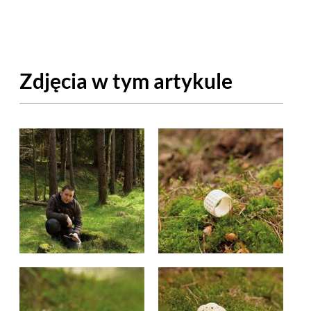
OM
BUDUJEMY DOM
DY
ZIELEŃ W DOMU
Zdjęcia w tym artykule
RALNA APTECZKA
A DOMOWE
EŁO
RZEMIOSŁO
ZYSTAWKI
ZUPY
TWORY
INNE