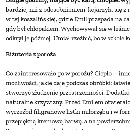
bardziej niż z odosobnieniem, kojarzyła się z
w tej koszalińskiej, gdzie Emil przepada na ca
gdy był chłopakiem. Wychowywał się w leśnicz
odkrył je później. Umiał rzeźbić, bo w szkole 
Biżuteria z poroża
Co zainteresowało go w porożu? Ciepło – inne
możliwości, jakie daje podczas obróbki: łatwi
stworzyć złudzenie przestrzenności. Dodatkow
naturalne krzywizny. Przed Emilem otwierało
wyrzeźbił filigranowe listki miłorzębu i w fo
przepiękną kremową barwę, a na powierzchni w