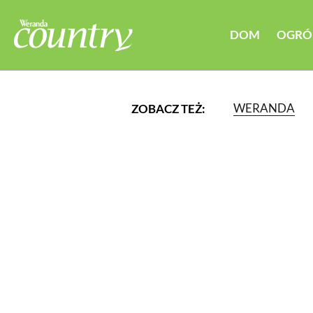
DOM
OGRÓ
WERANDA
ZOBACZ TEŻ:
LUB WYBIERZ JEDNĄ Z K