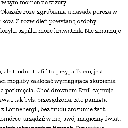
ie w tym momencie zrzuty
. Okazałe róże, zgrubienia u nasady poroża w
ników. Z rozwidleń powstaną ozdoby
olczyki, szpilki, może krawatnik. Nie zmarnuje
 ale trudno trafić tu przypadkiem, jest
ci mogliby zakłócać wymagającą skupienia
 na potknięcia. Choć drewnem Emil zajmuje
nazwa i tak była przesądzona. Kto pamięta
 z Lönnebergi”, bez trudu zrozumie żart.
omórce, urządził w niej swój magiczny świat.
pełniał struganiem figurek.
Drewutnia,