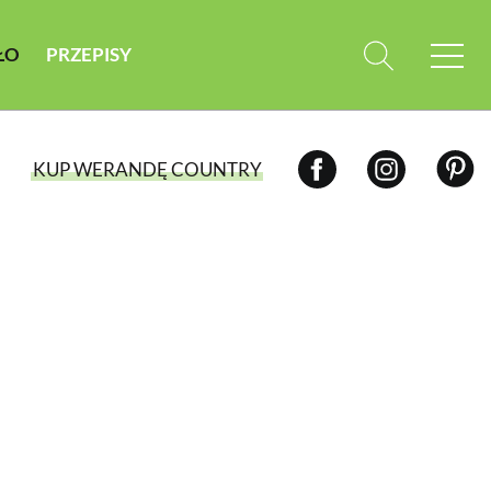
ŁO
PRZEPISY
KUP WERANDĘ COUNTRY
WYBIERZ TYP WYDANIA
WYDANIE DRUKOWANE
aktualny numer z dostawą do domu
E-WYDANIE PDF
przeglądaj bezpośrednio na Twoim
komputerze lub urządzeniu mobilnym