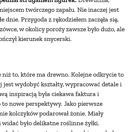
 miejscem twórczego zapału. Nie inaczej jest
łe dnie. Przygoda z rękodziełem zaczęła się,
ówce, w okolicy poroży zawsze było dużo, ale
kończył kierunek snycerski.
 niż to, które ma drewno. Kolejne odkrycie to
ej jest wydobyć kształty, wypracować detale i
ą inspiracją była ciekawa faktura i
 to nowe perspektywy. Jako pierwsze
rmie kolczyków podarował żonie. Miały
idać było delikatne roślinne żyłki.