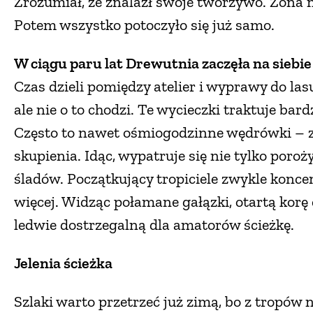
Zrozumiał, że znalazł swoje tworzywo. Żona n
Potem wszystko potoczyło się już samo.
W ciągu paru lat Drewutnia zaczęła na siebie
Czas dzieli pomiędzy atelier i wyprawy do las
ale nie o to chodzi. Te wycieczki traktuje ba
Często to nawet ośmiogodzinne wędrówki – z
skupienia. Idąc, wypatruje się nie tylko poroż
śladów. Początkujący tropiciele zwykle koncen
więcej. Widząc połamane gałązki, otartą korę
ledwie dostrzegalną dla amatorów ścieżkę.
Jelenia ścieżka
Szlaki warto przetrzeć już zimą, bo z tropów